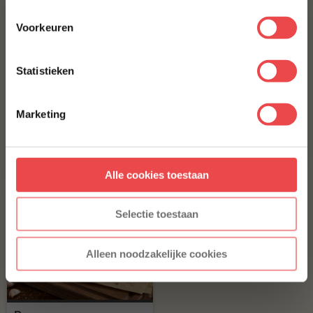
Voorkeuren
E-MAILADRES
*
Statistieken
Met jouw aanmelding ga je akkoord met onze
algemene
voorwaarden.
Marketing
Rooksnippers hickory
Rooksnippers kers
Aanmelden
€ 5,50
€ 5,50
Alle cookies toestaan
* Alleen voor nieuwe inschrijvers, korting niet geldig op reeds
afgeprijsde producten.
Selectie toestaan
Alleen noodzakelijke cookies