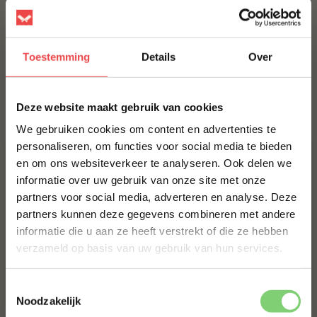
€ 4,50
NO RUBBISH NAKED GUN POWDER RUB
Toestemming
Details
Over
€ 10,95
×
Deze website maakt gebruik van cookies
Bestel alles
We gebruiken cookies om content en advertenties te
personaliseren, om functies voor social media te bieden
en om ons websiteverkeer te analyseren. Ook delen we
10% korting op je
informatie over uw gebruik van onze site met onze
eerste bestelling*
partners voor social media, adverteren en analyse. Deze
Schrijf je in voor onze nieuwsbrief en ontvang direct
partners kunnen deze gegevens combineren met andere
10% korting op jouw eerste bestelling.
informatie die u aan ze heeft verstrekt of die ze hebben
VOORNAAM
*
verzameld op basis van uw gebruik van hun services.
Rooksnippers whisky
Rooksnippers appel
Toestemmingsselectie
€ 6,50
€ 5,50
ACHTERNAAM
*
Noodzakelijk