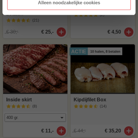
Alleen noodzakelijke cookies
Angus burger, 6 halen 5
Soepvlees
betalen
(2
)
(21
)
€ 30,-
€ 25,-
€ 4,50
ACTIE
10 halen, 8 betalen
Inside skirt
Kipdijfilet Box
(8
)
(14
)
€ 11,-
€ 44,-
€ 35,20