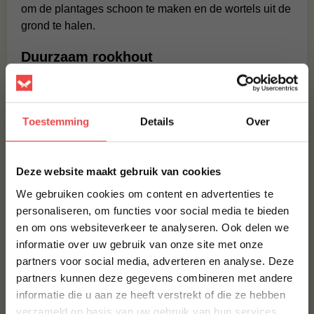
om de plantages schoon te maken en de wortels uit de
grond te halen.
Duurzaam rookhout
Tijdens dit gesprek ontstond het idee om van dit afval
rookhout te maken. Met dit idee lossen we een
probleem op voor boeren en veranderen we “afval” in
Toestemming
Details
Over
een mooi, trendy product met een duurzaam tintje. Al het
hout dat we gebruiken heeft een geschiedenis, er
×
Deze website maakt gebruik van cookies
worden geen bomen speciaal voor ons gekapt om er
rookhout van te maken. Al het hout dat wij van boeren
We gebruiken cookies om content en advertenties te
betrekken heeft een zeer duurzame geschiedenis.
personaliseren, om functies voor social media te bieden
en om ons websiteverkeer te analyseren. Ook delen we
10% korting op je
BBQuality
informatie over uw gebruik van onze site met onze
eerste bestelling*
partners voor social media, adverteren en analyse. Deze
Schrijf je in voor onze nieuwsbrief en ontvang direct
BBQuality staat voor betaalbaar kwaliteitsvlees. Ons
partners kunnen deze gegevens combineren met andere
10% korting op jouw eerste bestelling.
vlees is van nature al heerlijk van smaak, maar met een
informatie die u aan ze heeft verstrekt of die ze hebben
marinade of
rub
kun je je vlees eventueel nog wat meer
VOORNAAM
*
verzameld op basis van uw gebruik van hun services.