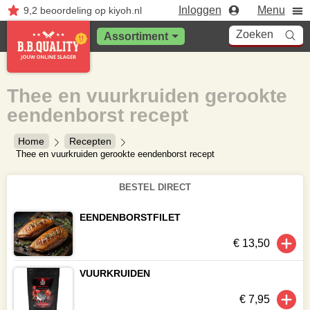
Inloggen
Menu
9,2
beoordeling
op kiyoh.nl
Zoeken
Assortiment
Thee en vuurkruiden gerookte
eendenborst recept
Home
Recepten
Thee en vuurkruiden gerookte eendenborst recept
BESTEL DIRECT
EENDENBORSTFILET
€ 13,50
VUURKRUIDEN
€ 7,95