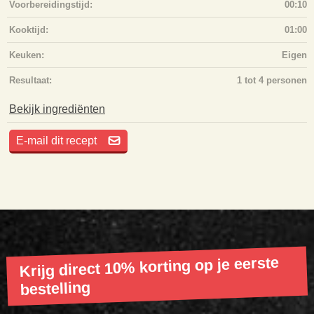
Voorbereidingstijd:
00:10
Kooktijd:
01:00
Keuken:
Eigen
Resultaat:
1 tot 4 personen
Bekijk ingrediënten
E-mail dit recept
Krijg direct 10% korting op je eerste
bestelling