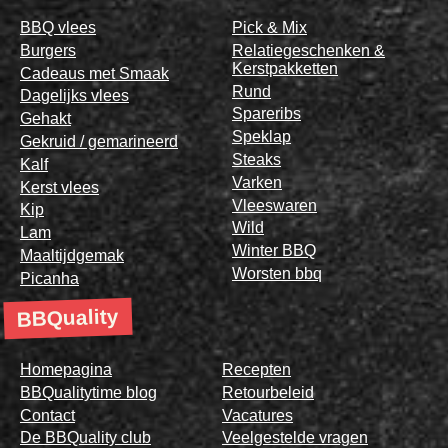
BBQ vlees
Pick & Mix
Burgers
Relatiegeschenken &
Kerstpakketten
Cadeaus met Smaak
Rund
Dagelijks vlees
Spareribs
Gehakt
Speklap
Gekruid / gemarineerd
Steaks
Kalf
Varken
Kerst vlees
Vleeswaren
Kip
Wild
Lam
Winter BBQ
Maaltijdgemak
Worsten bbq
Picanha
BBQuality
Homepagina
Recepten
BBQualitytime blog
Retourbeleid
Contact
Vacatures
De BBQuality club
Veelgestelde vragen