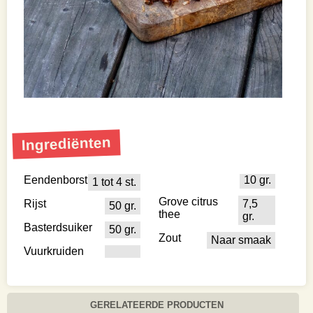
Ingrediënten
Eendenborst
10 gr.
1 tot 4 st.
Grove citrus
Rijst
7,5
50 gr.
thee
gr.
Basterdsuiker
50 gr.
Zout
Naar smaak
Vuurkruiden
GERELATEERDE PRODUCTEN