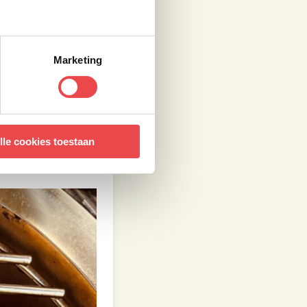
Marketing
e alle
noflook. De ui en
open en spoel de
ocht van de
lle cookies toestaan