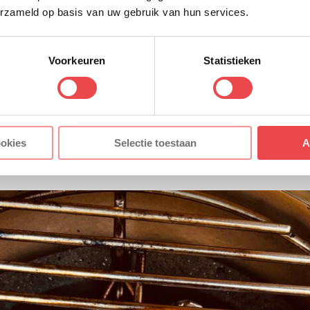
erzameld op basis van uw gebruik van hun services.
an de ingrediënten
Voorkeuren
Statistieken
 BBQ rustig op temperatuur aan het komen is kunnen w
an zetten. Begin met het schoonmaken van de ui en de k
ide gesnipperd worden. Maak de pot met bruine bonen 
tromend water. Zo zorg je er voor dat het (plakkerige) v
ookies
Selectie toestaan
A