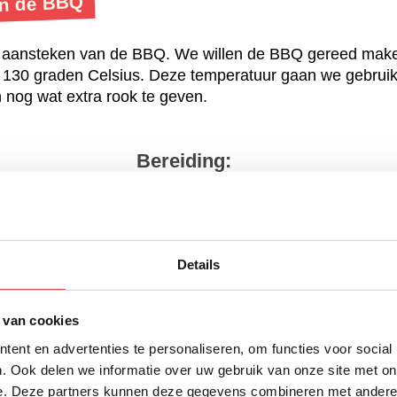
an de BBQ
 aansteken van de BBQ. We willen de BBQ gereed mak
130 graden Celsius. Deze temperatuur gaan we gebrui
og wat extra rook te geven.
Bereiding:
stjes
Details
atuur is kunnen de Smokey BBQ worstjes gerookt worde
ooksnippers in de brandende houtskool en leg de worstj
er 30 minuten de kerntemperatuur van de worstjes, dez
 van cookies
erntemperatuur nog onder de 72 graden Celisius, control
ent en advertenties te personaliseren, om functies voor social
 tot de worstjes gaar zijn. Als de worstjes gaar zijn haal
. Ook delen we informatie over uw gebruik van onze site met on
e. Deze partners kunnen deze gegevens combineren met andere i