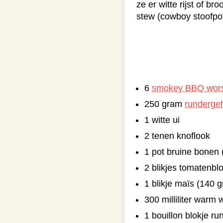
ze er witte rijst of b
stew (cowboy stoofpot
6
smokey BBQ wor
250 gram
runderge
1 witte ui
2 tenen knoflook
1 pot bruine bonen 
2 blikjes tomatenbl
1 blikje maïs (140 
300 milliliter warm 
1 bouillon blokje ru