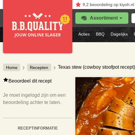
9,2
beoordeling
op kiyoh.nl
Z
Assortiment
je
f
s
Acties
BBQ
Dagelijks
vl
Texas stew (cowboy stoofpot recept
Home
Recepten
Beoordeel dit recept
Je moet ingelogd zijn om een
beoordeling achter te laten.
RECEPTINFORMATIE