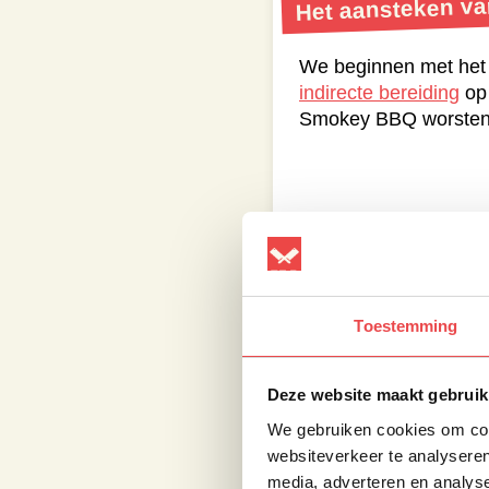
Het aansteken v
We beginnen met het
indirecte bereiding
op 
Smokey BBQ worsten n
Roken van de wor
Toestemming
Als de BBQ op temper
flinke hand beuken r
Controleer na ongeve
Deze website maakt gebruik
Celsius zijn. Is de k
We gebruiken cookies om cont
na 15 minuten. Doe dit
websiteverkeer te analyseren
BBQ.
media, adverteren en analys