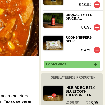
€ 10,95
BBQUALITY THE
ORIGINAL
€ 6,95
ROOKSNIPPERS
BEUK
€ 4,50
Bestel alles
GERELATEERDE PRODUCTEN
INKBIRD BG-BT1X
BLUETOOTH
THERMOMETER
 meerdere eters
 In Texas serveren
€ 29,99
€ 23,99