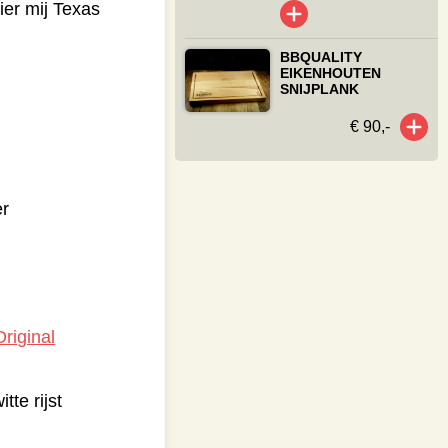
ier mij Texas
BBQUALITY
EIKENHOUTEN
SNIJPLANK
€ 90,-
er
riginal
te rijst