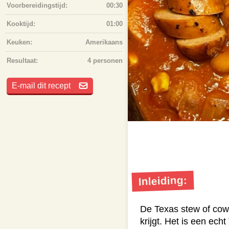
Voorbereidingstijd:
00:30
Kooktijd:
01:00
Keuken:
Amerikaans
Resultaat:
4 personen
E-mail dit recept
Inleiding:
De Texas stew of cowb
krijgt. Het is een ech