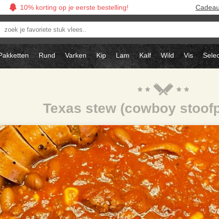
10% korting op je eerste bestelling!
Cadea
oek
avoriete
tuk
Pakketten
Rund
Varken
Kip
Lam
Kalf
Wild
Vis
Selec
ees..
Texas stew (cowboy stoofp
)