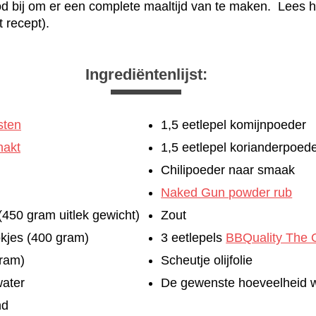
rood bij om er een complete maaltijd van te maken. Lees h
 recept).
Ingrediëntenlijst:
sten
1,5 eetlepel komijnpoeder
hakt
1,5 eetlepel korianderpoed
Chilipoeder naar smaak
Naked Gun powder rub
(450 gram uitlek gewicht)
Zout
okjes (400 gram)
3 eetlepels
BBQuality The O
gram)
Scheutje olijfolie
water
De gewenste hoeveelheid wit
nd