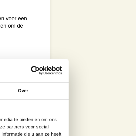
en voor een
ken om de
Over
n. Strooi een
es op de BBQ.
e moet 72 graden
eer dan nogmaals
 media te bieden en om ons
 je ze van de
ze partners voor social
nformatie die u aan ze heeft