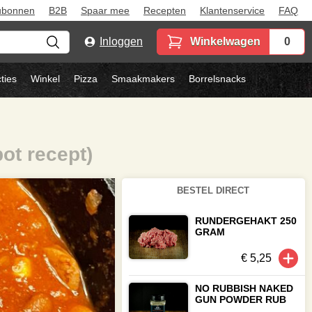
ubonnen
B2B
Spaar mee
Recepten
Klantenservice
FAQ
Inloggen
Winkelwagen
0
ties
Winkel
Pizza
Smaakmakers
Borrelsnacks
ot recept)
BESTEL DIRECT
RUNDERGEHAKT 250
GRAM
€ 5,25
NO RUBBISH NAKED
GUN POWDER RUB