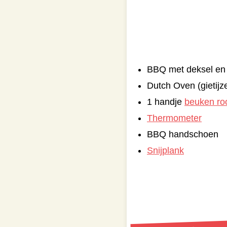
BBQ met deksel en 
Dutch Oven (gietijz
1 handje
beuken ro
Thermometer
BBQ handschoen
Snijplank