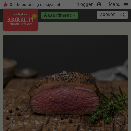
Inloggen
Menu
9,2
beoordeling
op kiyoh.nl
Zoeken
Assortiment