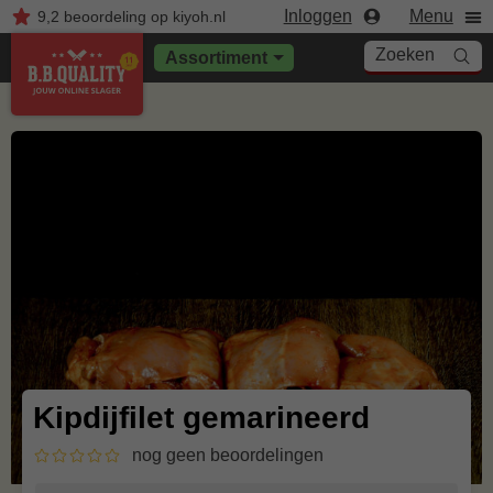
Inloggen
Menu
9,2
beoordeling
op kiyoh.nl
Zoeken
Assortiment
Kipdijfilet gemarineerd
nog geen beoordelingen