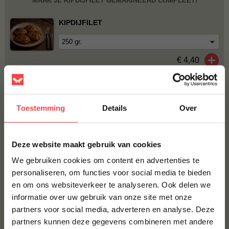
MAAK JE KIPDIJFILET GEMARINEERD COMPLEET!
KIPDIJFILET
€ 4,40
BBQUALITY ALL PURPOSE RUB
€ 9,95
Toestemming
Details
Over
BBQUALITY CHICKEN RUB
×
€ 9,95
Deze website maakt gebruik van cookies
We gebruiken cookies om content en advertenties te
personaliseren, om functies voor social media te bieden
Bestel alles
en om ons websiteverkeer te analyseren. Ook delen we
10% korting op je
informatie over uw gebruik van onze site met onze
eerste bestelling*
ACTIE
6 halen, 5 betalen
partners voor social media, adverteren en analyse. Deze
Schrijf je in voor onze nieuwsbrief en ontvang direct
partners kunnen deze gegevens combineren met andere
10% korting op jouw eerste bestelling.