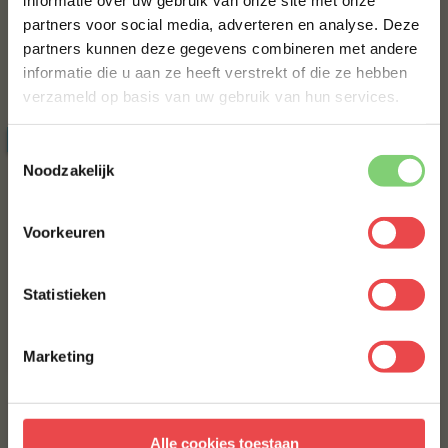
eerste bestelling*
€ 20,-
partners voor social media, adverteren en analyse. Deze
Schrijf je in voor onze nieuwsbrief en ontvang direct
partners kunnen deze gegevens combineren met andere
10% korting op jouw eerste bestelling.
informatie die u aan ze heeft verstrekt of die ze hebben
Bestel alles
VOORNAAM
*
verzameld op basis van uw gebruik van hun services.
ACTIE
10 halen, 8 betalen
Toestemmingsselectie
ACHTERNAAM
*
Noodzakelijk
Voorkeuren
E-MAILADRES
*
Statistieken
Gehakt Box Runds
Rundergehakt 500 gram
(9
)
(1
)
Met jouw aanmelding ga je akkoord met onze
algemene
voorwaarden.
€ 52,50
€ 42,-
€ 9,50
Marketing
Aanmelden
Alle cookies toestaan