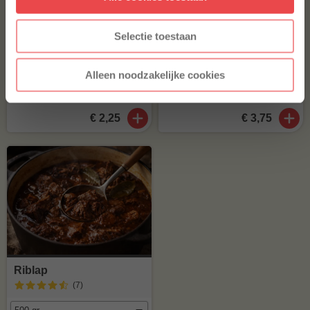
* Alleen voor nieuwe inschrijvers, korting niet geldig op reeds
afgeprijsde producten.
Selectie toestaan
Alleen noodzakelijke cookies
Varkensgehakt
Procureurlapje
€ 2,25
€ 3,75
Riblap
(7
)