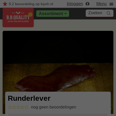
Inloggen
Menu
9,2
beoordeling
op kiyoh.nl
Zoeken
Assortiment
Runderlever
nog geen beoordelingen