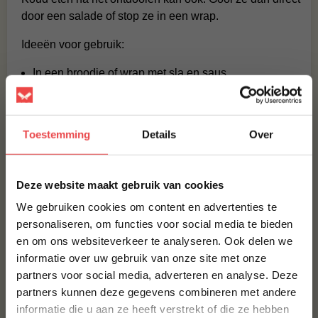
door een salade of stop ze in een wrap.
Ideeën voor gebruik:
In een broodje of wrap met sla en saus.
Als topping op een pizza of flatbread.
Door een pasta of rijstgerecht.
Toestemming
Details
Over
Op friet of nacho’s als extra eiwit.
In een salade als snelle lunch.
×
Deze website maakt gebruik van cookies
Voedingswaarden en eiwitten
We gebruiken cookies om content en advertenties te
22,9 gram eiwit per 100 gram, slechts 1,4 gram vet en
personaliseren, om functies voor social media te bieden
114 kcal. Dat maakt deze reepjes een logische keuze
en om ons websiteverkeer te analyseren. Ook delen we
10% korting op je
als je snel iets gezonds wil eten. Of je nu sport,
informatie over uw gebruik van onze site met onze
eerste bestelling*
maaltijden wil prep’en of gewoon niet lang in de keuken
partners voor social media, adverteren en analyse. Deze
Schrijf je in voor onze nieuwsbrief en ontvang direct
wil staan.
partners kunnen deze gegevens combineren met andere
10% korting op jouw eerste bestelling.
informatie die u aan ze heeft verstrekt of die ze hebben