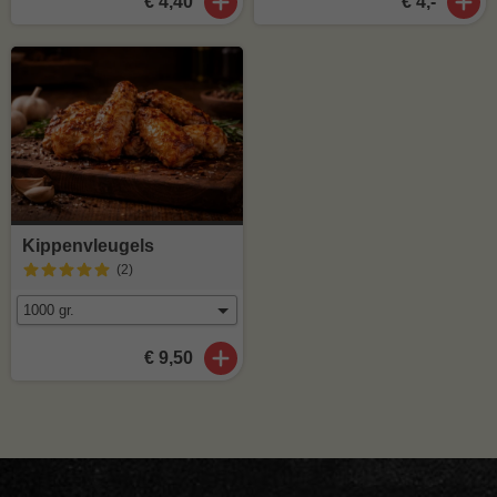
€ 4,40
€ 4,-
Kippenvleugels
(2
)
€ 9,50