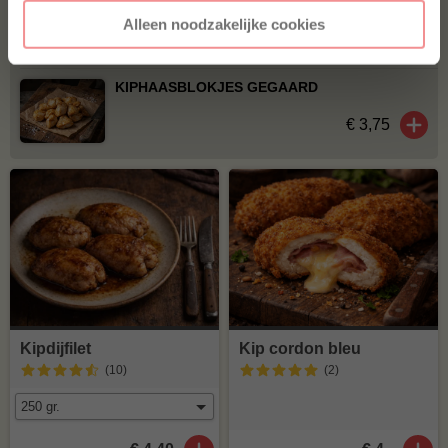
BBQUALITY-WORSTENBROOD
Alleen noodzakelijke cookies
€ 8,95
KIPHAASBLOKJES GEGAARD
€ 3,75
Kipdijfilet
Kip cordon bleu
(10
)
(2
)