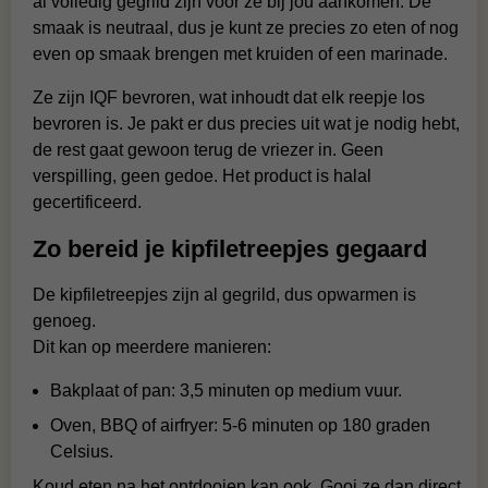
al volledig gegrild zijn voor ze bij jou aankomen. De
smaak is neutraal, dus je kunt ze precies zo eten of nog
even op smaak brengen met kruiden of een marinade.
Ze zijn IQF bevroren, wat inhoudt dat elk reepje los
bevroren is. Je pakt er dus precies uit wat je nodig hebt,
de rest gaat gewoon terug de vriezer in. Geen
verspilling, geen gedoe. Het product is halal
gecertificeerd.
Zo bereid je kipfiletreepjes gegaard
De kipfiletreepjes zijn al gegrild, dus opwarmen is
genoeg.
Dit kan op meerdere manieren:
Bakplaat of pan: 3,5 minuten op medium vuur.
Oven, BBQ of airfryer: 5-6 minuten op 180 graden
Celsius.
Koud eten na het ontdooien kan ook. Gooi ze dan direct