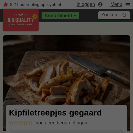
Inloggen
Menu
9,2
beoordeling
op kiyoh.nl
Zoeken
Assortiment
Kipfiletreepjes gegaard
nog geen beoordelingen