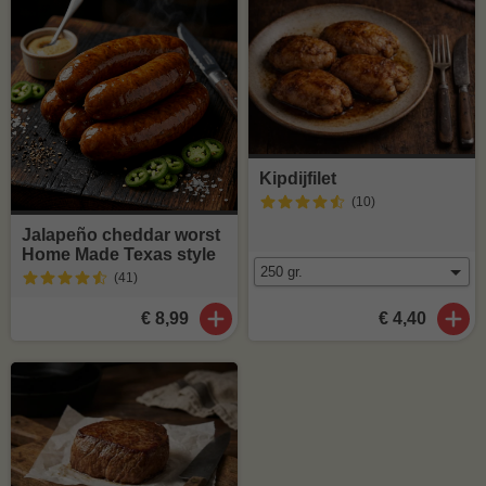
Kipdijfilet
(10
)
Jalapeño cheddar worst
Home Made Texas style
(41
)
€ 8,99
€ 4,40