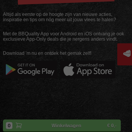
Altijd als eerste op de hoogte zijn van nieuwe acties,
inspiratie en tips om nóg meer uit jouw vlees te halen?
Met de BBQuality App voor Android en iOS ontvang je ook
exclusieve App-Only deals die je nergens anders vindt.
🥩
Download 'm nu en ontdek het gemak zelf!
Copyright
BBQuality
| 2026
0
Winkelwagen
€ 0,-