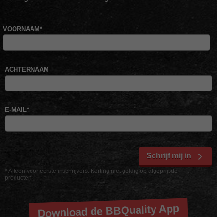
VOORNAAM
*
ACHTERNAAM
E-MAIL
*
Schrijf mij in
* Alleen voor eerste inschrijvers. Korting niet geldig op afgeprijsde
producten
Download de BBQuality App