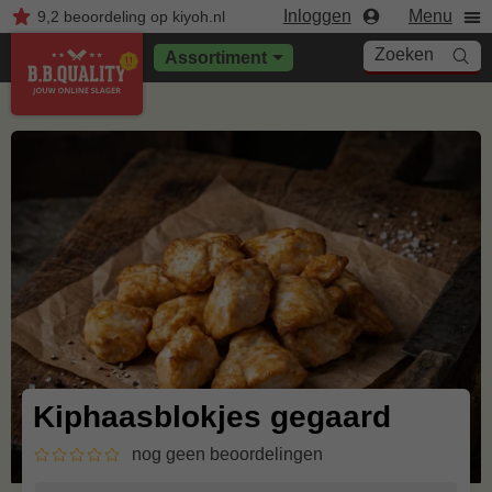
Inloggen
Menu
9,2
beoordeling
op kiyoh.nl
Zoeken
Assortiment
Kiphaasblokjes gegaard
nog geen beoordelingen