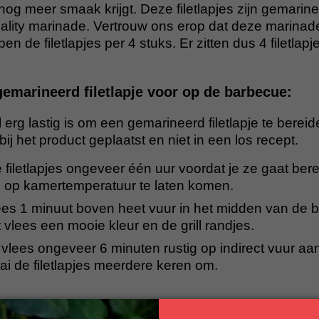
 nog meer smaak krijgt. Deze filetlapjes zijn gemarin
ality marinade. Vertrouw ons erop dat deze marinade
en de filetlapjes per 4 stuks. Er zitten dus 4 filetla
emarineerd filetlapje voor op de barbecue:
 erg lastig is om een gemarineerd filetlapje te bere
ij het product geplaatst en niet in een los recept.
 filetlapjes ongeveer één uur voordat je ze gaat bere
m op kamertemperatuur te laten komen.
ees 1 minuut boven heet vuur in het midden van de 
t vlees een mooie kleur en de grill randjes.
 vlees ongeveer 6 minuten rustig op indirect vuur aan
i de filetlapjes meerdere keren om.