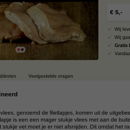
€ 5,-
Wij le
Wij ga
Gratis
Vandaa
ediënten
Veelgestelde vragen
ineerd
vlees, genoemd de filetlapjes, komen uit de uitgeb
etlapje is een een mager stukje vlees met aan de bui
t stukje vet moet je er niet afsnijden. Dit omdat het r