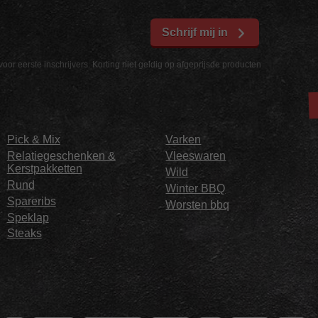
Schrijf mij in
voor eerste inschrijvers. Korting niet geldig op afgeprijsde producten
Pick & Mix
Varken
Relatiegeschenken &
Vleeswaren
Kerstpakketten
Wild
Rund
Winter BBQ
Spareribs
Worsten bbq
Speklap
Steaks