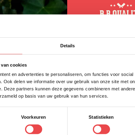
r betaalbaar kwaliteitsvlees. Ons vlees is van nature 
en marinade of
rub
kun je je vlees eventueel nog wa
tel je kwaliteitsvlees vandaag nog en ervaar de s
10% korting op 
Details
eerste bestellin
 extra informatie kun je kijken bij de
veelgestelde vr
t tussen? Stuur dan een berichtje via
WhatsApp
, of 
Schrijf je in voor onze nieuws
 van cookies
direct 10% korting op jouw eer
y.nl
. We helpen je graag!
ent en advertenties te personaliseren, om functies voor social
VOORNAAM
*
. Ook delen we informatie over uw gebruik van onze site met on
e. Deze partners kunnen deze gegevens combineren met andere i
erzameld op basis van uw gebruik van hun services.
ACHTERNAAM
*
Voorkeuren
Statistieken
E-MAILADRES
*