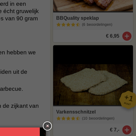
eerd in een
 écht gruwelijk
pjes van 90 gram
BBQuality speklap
(6
beoordelingen
)
€ 6,95
iden hebben we
iden uit de
barbecue.
+
1
PUNT
 de zijkant van
Varkensschnitzel
(10
beoordelingen
)
×
€ 7,-