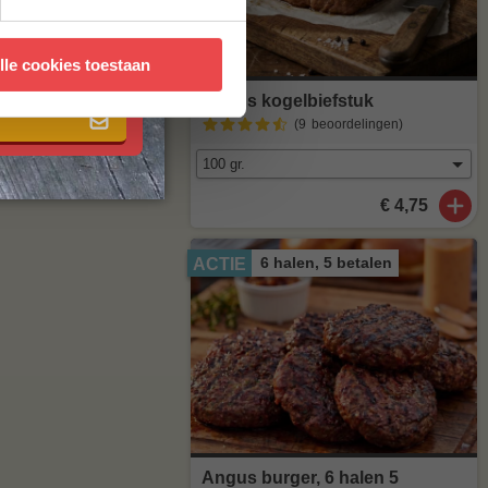
 met onze
algemene
lle cookies toestaan
Angus kogelbiefstuk
(9
beoordelingen
)
€ 4,75
6 halen, 5 betalen
ACTIE
Angus burger, 6 halen 5