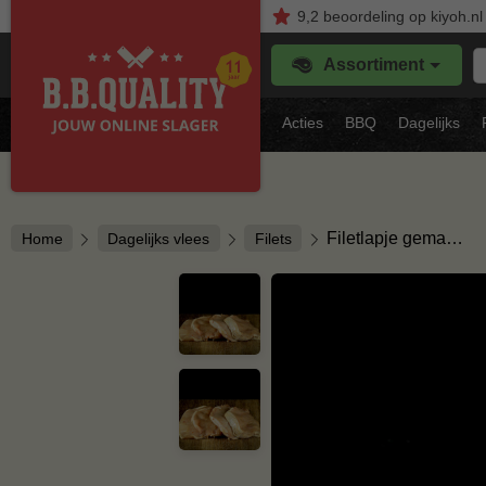
9,2
beoordeling
op kiyoh.nl
Z
Assortiment
je
f
s
Acties
BBQ
Dagelijks
vl
Filetlapje gema…
Home
Dagelijks vlees
Filets