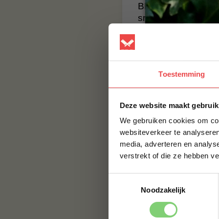
BBQuality staat voo
smaak, maar met e
smaak brengen. Bes
BBQuality!
Contact
Toestemming
Voor vragen of voor
jouw vraag hier nie
Deze website maakt gebruik
naar:
info@bbqualit
We gebruiken cookies om cont
websiteverkeer te analyseren
media, adverteren en analys
verstrekt of die ze hebben v
Toestemmingsselectie
Noodzakelijk