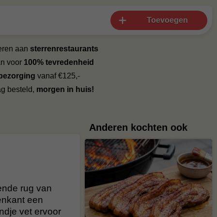
Toevoegen
veren aan
sterrenrestaurants
an voor
100% tevredenheid
 bezorging
vanaf €125,-
g besteld,
morgen in huis!
Anderen kochten ook
eende rug van
tenkant een
andje vet ervoor