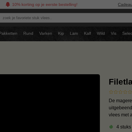
10% korting op je eerste bestelling!
Cadea
oek
avoriete
tuk
Pakketten
Rund
Varken
Kip
Lam
Kalf
Wild
Vis
Selec
ees..
Filet
De magere 
uitgebeende
vlees met 
4 stuks