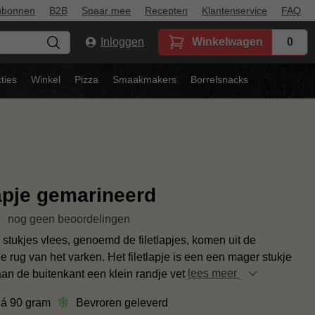
ubonnen
B2B
Spaar mee
Recepten
Klantenservice
FAQ
Inloggen
Winkelwagen
0
ties
Winkel
Pizza
Smaakmakers
Borrelsnacks
lapje gemarineerd
nog geen beoordelingen
stukjes vlees, genoemd de filetlapjes, komen uit de
 rug van het varken. Het filetlapje is een een mager stukje
aan de buitenkant een klein randje vet
lees meer
 á 90 gram
Bevroren geleverd