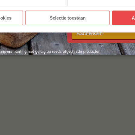
Met jouw aanmelding ga je akkoord
ookies
Selectie toestaan
A
voorwaarden.
Aanmelden
hrijvers, korting niet geldig op reeds afgeprijsde producten.