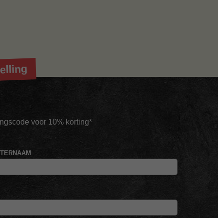
elling
tingscode voor 10% korting*
HTERNAAM