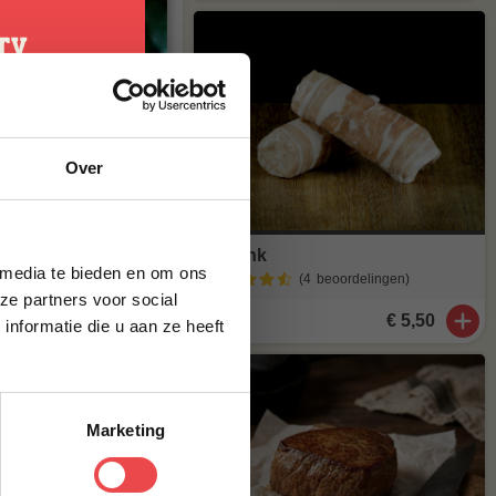
al heerlijk van
t meer op
maak van
je
Over
g*
agen
. Staat
stuur een mailtje
brief en ontvang
ste bestelling.
Slavink
 media te bieden en om ons
(4
beoordelingen
)
ze partners voor social
€ 5,50
nformatie die u aan ze heeft
Marketing