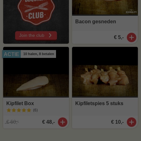
Bacon gesneden
Join the club
€ 5,-
ACTIE
10 halen, 8 betalen
Kipfilet Box
Kipfiletspies 5 stuks
(6
)
€ 60,-
€ 48,-
€ 10,-