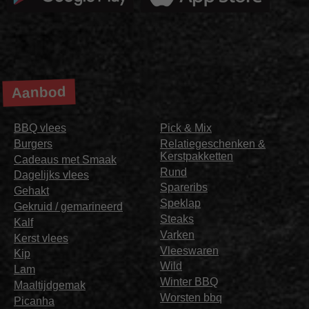
Aanbod
BBQ vlees
Pick & Mix
Burgers
Relatiegeschenken &
Kerstpakketten
Cadeaus met Smaak
Rund
Dagelijks vlees
Spareribs
Gehakt
Speklap
Gekruid / gemarineerd
Steaks
Kalf
Varken
Kerst vlees
Vleeswaren
Kip
Wild
Lam
Winter BBQ
Maaltijdgemak
Worsten bbq
Picanha