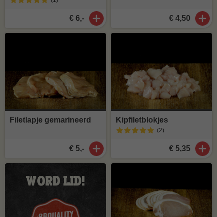
(1
)
€ 6,-
€ 4,50
Filetlapje gemarineerd
Kipfiletblokjes
(2
)
€ 5,-
€ 5,35
Word Lid!