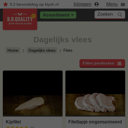
Inloggen
Menu
9,2
beoordeling
op kiyoh.nl
Zoeken
Assortiment
Dagelijks vlees
Home
Dagelijks vlees
Filets
Filter producten
Kipfilet
Filetlapje ongemarineerd