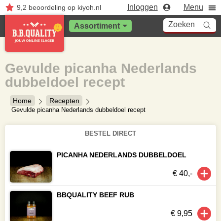
Inloggen
Menu
9,2
beoordeling
op kiyoh.nl
Zoeken
Assortiment
Gevulde picanha Nederlands
dubbeldoel recept
Home
Recepten
Gevulde picanha Nederlands dubbeldoel recept
BESTEL DIRECT
PICANHA NEDERLANDS DUBBELDOEL
€ 40,-
BBQUALITY BEEF RUB
€ 9,95