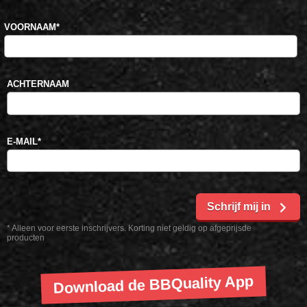
VOORNAAM
*
ACHTERNAAM
E-MAIL
*
Schrijf mij in
* Alleen voor eerste inschrijvers. Korting niet geldig op afgeprijsde
producten
Download de BBQuality App