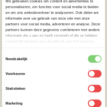
We gebruiken cookies om content en advertenties te
Na het rusten is het tijd om het vet van de
personaliseren, om functies voor social media te bieden
picanha krokant te maken. Leg de picanha
en om ons websiteverkeer te analyseren. Ook delen we
met de vetkant naar beneden op het rooster.
informatie over uw gebruik van onze site met onze
Let op dit zal een hoop vlammen veroorzaken.
partners voor social media, adverteren en analyse. Deze
Blijf de picanha op verschillende plekken
partners kunnen deze gegevens combineren met andere
leggen, zodat deze niet in de vlammen ligt en
informatie die u aan ze heeft verstrekt of die ze hebben
verbrand. Als het vet krokant is haal je de
verzameld op basis van uw gebruik van hun services.
picanha van de BBQ.
Toestemmingsselectie
Noodzakelijk
Voorkeuren
Statistieken
Marketing