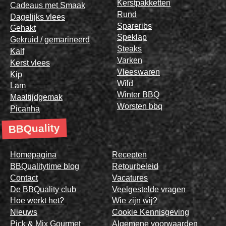
Kerstpakketten
Cadeaus met Smaak
Rund
Dagelijks vlees
Spareribs
Gehakt
Speklap
Gekruid / gemarineerd
Steaks
Kalf
Varken
Kerst vlees
Vleeswaren
Kip
Wild
Lam
Winter BBQ
Maaltijdgemak
Worsten bbq
Picanha
BBQuality
Homepagina
Recepten
BBQualitytime blog
Retourbeleid
Contact
Vacatures
De BBQuality club
Veelgestelde vragen
Hoe werkt het?
Wie zijn wij?
Nieuws
Cookie Kennisgeving
Pick & Mix Gourmet
Algemene voorwaarden