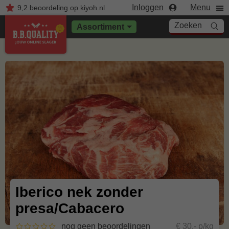
Inloggen
Menu
9,2
beoordeling
op kiyoh.nl
Zoeken
Assortiment
Iberico nek zonder
presa/Cabacero
nog geen beoordelingen
€ 30,- p/kg