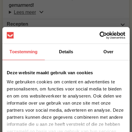
gemarmerd!
Lees meer
Recepten
Veelgestelde vragen
MAAK JE IBERICO NEK ZONDER PRESA/CABACERO COMPLEET!
Toestemming
Details
Over
IBERICO PRESA
×
Deze website maakt gebruik van cookies
We gebruiken cookies om content en advertenties te
€ 31,50
personaliseren, om functies voor social media te bieden
VARKENSNEK
en om ons websiteverkeer te analyseren. Ook delen we
10% korting op je
informatie over uw gebruik van onze site met onze
eerste bestelling*
partners voor social media, adverteren en analyse. Deze
Schrijf je in voor onze nieuwsbrief en ontvang direct
€ 6,25
partners kunnen deze gegevens combineren met andere
10% korting op jouw eerste bestelling.
informatie die u aan ze heeft verstrekt of die ze hebben
VOORNAAM
*
DUROC VARKENSNEK
verzameld op basis van uw gebruik van hun services.