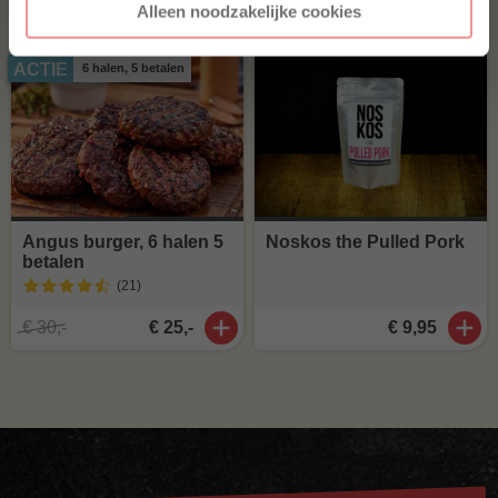
Alleen noodzakelijke cookies
ACTIE
6 halen, 5 betalen
Angus burger, 6 halen 5
Noskos the Pulled Pork
betalen
(21
)
€ 30,-
€ 25,-
€ 9,95