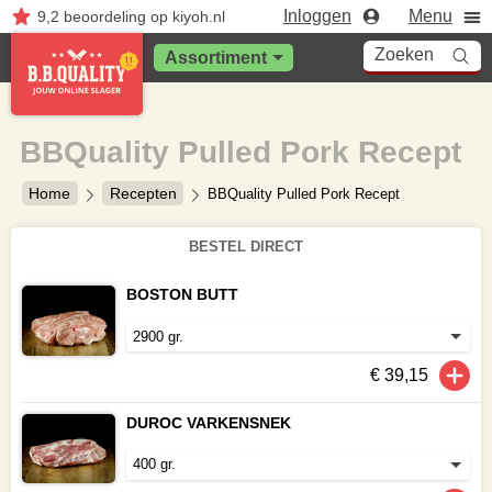
Inloggen
Menu
9,2
beoordeling
op kiyoh.nl
Zoeken
Assortiment
BBQuality Pulled Pork Recept
Home
Recepten
BBQuality Pulled Pork Recept
BESTEL DIRECT
BOSTON BUTT
€ 39,15
DUROC VARKENSNEK