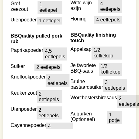
Witte wijn
Grof
4
1
azijn
zeezout
eetlepels
eetlepel
Honing
Uienpoeder
4 eetlepels
1 eetlepel
BBQuality finishing
BBQuality pulled pork
touch
rub
Appelsap
Paprikapoeder
1/2
4,5
koffiekop
eetlepels
Je favoriete
Suiker
1/2
2 eetlepels
BBQ-saus
koffiekop
Knoflookpoeder
2
Bruine
3
eetlepels
bastaardsuiker
eetlepels
Keukenzout
2
Worchestershiresaus
2
eetlepels
eetlepels
Uienpoeder
2
Augurken
1
eetlepels
(Optioneel)
potje
Cayennepoeder
4