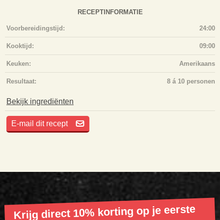
RECEPTINFORMATIE
Voorbereidingstijd:
24:00
Kooktijd:
09:00
Keuken:
Amerikaans
Resultaat:
8 á 10 personen
Bekijk ingrediënten
E-mail dit recept
Krijg direct 10% korting op je eerste