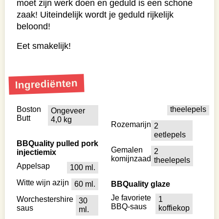
moet zijn werk doen en geduld is een schone
zaak! Uiteindelijk wordt je geduld rijkelijk
beloond!
Eet smakelijk!
Ingrediënten
Boston
theelepels
Ongeveer
Butt
4,0 kg
Rozemarijn
2
eetlepels
BBQuality pulled pork
Gemalen
2
injectiemix
komijnzaad
theelepels
Appelsap
100 ml.
Witte wijn azijn
60 ml.
BBQuality glaze
Je favoriete
Worchestershire
1
30
BBQ-saus
saus
koffiekop
ml.