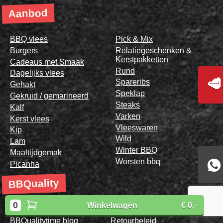
Aanbod
BBQ vlees
Pick & Mix
Burgers
Relatiegeschenken &
Kerstpakketten
Cadeaus met Smaak
Rund
Dagelijks vlees
🥩
Spareribs
Gehakt
Speklap
Gekruid / gemarineerd
Steaks
Kalf
Varken
Kerst vlees
Vleeswaren
Kip
Wild
Lam
Winter BBQ
Maaltijdgemak
Worsten bbq
Picanha
BBQuality
0
Winkelwagen
€ 0,-
Homepagina
Recepten
BBQualitytime blog
Retourbeleid