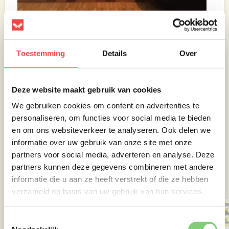
Vervolgens hebben we het vlees weer 2 uur
Toestemming
Details
Over
op de barbecue gelegd. Na 2 uur hebben we
het vlees in de aluminiumfolie gewikkeld en
weer op de barbecue gelegd. Nadat de
Deze website maakt gebruik van cookies
kerntemperatuur van 88 graden bereikt is
hebben we het vocht wat uit het vlees is
We gebruiken cookies om content en advertenties te
gekomen opgevangen in een bakje. Dit vocht
personaliseren, om functies voor social media te bieden
gaan we straks gebruiken voor de finishing
en om ons websiteverkeer te analyseren. Ook delen we
touch wanneer we het vlees los hebben
informatie over uw gebruik van onze site met onze
getrokken.
partners voor social media, adverteren en analyse. Deze
partners kunnen deze gegevens combineren met andere
Het vlees hebben we daarna weer ingepakt
informatie die u aan ze heeft verstrekt of die ze hebben
en een uur laten rusten.
verzameld op basis van uw gebruik van hun services.
Toestemmingsselectie