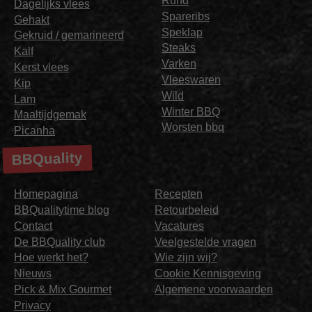
Rund
Dagelijks vlees
Spareribs
Gehakt
Speklap
Gekruid / gemarineerd
Steaks
Kalf
Varken
Kerst vlees
Vleeswaren
Kip
Wild
Lam
Winter BBQ
Maaltijdgemak
Worsten bbq
Picanha
BBQuality
Homepagina
Recepten
BBQualitytime blog
Retourbeleid
Contact
Vacatures
De BBQuality club
Veelgestelde vragen
Hoe werkt het?
Wie zijn wij?
Nieuws
Cookie Kennisgeving
Pick & Mix Gourmet
Algemene voorwaarden
Privacy