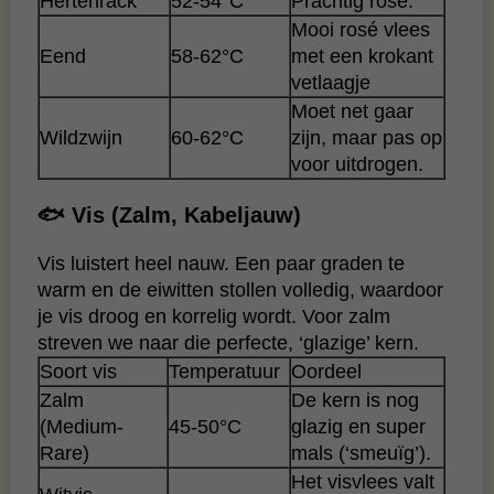
Hertenrack
52-54°C
Prachtig rosé.
Mooi rosé vlees
Eend
58-62°C
met een krokant
vetlaagje
Moet net gaar
Wildzwijn
60-62°C
zijn, maar pas op
voor uitdrogen.
🐟 Vis (Zalm, Kabeljauw)
Vis luistert heel nauw. Een paar graden te
warm en de eiwitten stollen volledig, waardoor
je vis droog en korrelig wordt. Voor zalm
streven we naar die perfecte, ‘glazige’ kern.
Soort vis
Temperatuur
Oordeel
Zalm
De kern is nog
(Medium-
45-50°C
glazig en super
Rare)
mals (‘smeuïg’).
Het visvlees valt