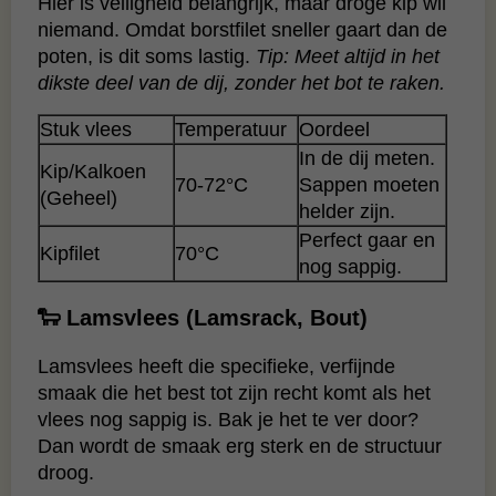
Hier is veiligheid belangrijk, maar droge kip wil
niemand. Omdat borstfilet sneller gaart dan de
poten, is dit soms lastig.
Tip: Meet altijd in het
dikste deel van de dij, zonder het bot te raken.
Stuk vlees
Temperatuur
Oordeel
In de dij meten.
Kip/Kalkoen
70-72°C
Sappen moeten
(Geheel)
helder zijn.
Perfect gaar en
Kipfilet
70°C
nog sappig.
🐑 Lamsvlees (Lamsrack, Bout)
Lamsvlees heeft die specifieke, verfijnde
smaak die het best tot zijn recht komt als het
vlees nog sappig is. Bak je het te ver door?
Dan wordt de smaak erg sterk en de structuur
droog.