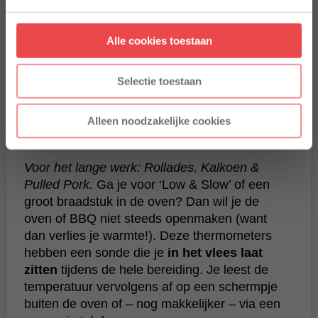
Aanmelden
Alle cookies toestaan
* Alleen voor nieuwe inschrijvers, korting niet geldig op reeds
afgeprijsde producten.
Selectie toestaan
2. De ‘Leave-in’ Thermometer
Alleen noodzakelijke cookies
(Draadloos of met draad)
Voor het lange werk: Rollades, Kalkoen &
Pulled Pork.
Ga je voor ‘Low & Slow’ of een
groot braadstuk in de oven? Dan wil je de
oven of BBQ niet steeds openmaken (want
dan verlies je warmte!). Deze thermometers
hebben een sonde die je
in het vlees laat
zitten
tijdens de hele bereiding. Je leest de
temperatuur vervolgens af op een schermpje
buiten de oven of – nog makkelijker – via een