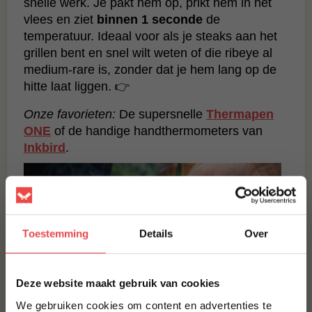
snelle werk. Je pakt hem op, prikt hem in het
vlees en ziet
binnen 1 seconde
de
temperatuur. Ideaal voor als je steaks aan het
grillen bent en snel wilt weten of die ribeye al
medium-rare is, zonder dat je hem lang op de
hitte laat liggen. 👉
Onze favorieten:
De supersnelle
Thermapen
ONE
of de handige handthermometers van
Inkbird
.
Toestemming
Details
Over
×
Deze website maakt gebruik van cookies
We gebruiken cookies om content en advertenties te