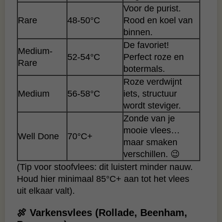
Voor de purist.
Rare
48-50°C
Rood en koel van
binnen.
De favoriet!
Medium-
52-54°C
Perfect roze en
Rare
botermals.
Roze verdwijnt
Medium
56-58°C
iets, structuur
wordt steviger.
Zonde van je
mooie vlees…
Well Done
70°C+
maar smaken
verschillen. 😉
(Tip voor stoofvlees: dit luistert minder nauw.
Houd hier minimaal 85°C+ aan tot het vlees
uit elkaar valt).
🍖 Varkensvlees (Rollade, Beenham,