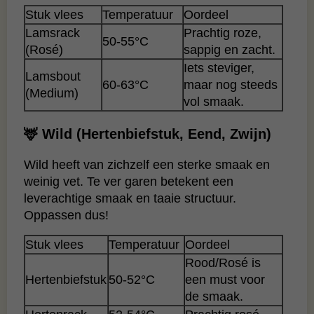
Stuk vlees
Temperatuur
Oordeel
Lamsrack
Prachtig roze,
50-55°C
(Rosé)
sappig en zacht.
Iets steviger,
Lamsbout
60-63°C
maar nog steeds
(Medium)
vol smaak.
🦌 Wild (Hertenbiefstuk, Eend, Zwijn)
Wild heeft van zichzelf een sterke smaak en
weinig vet. Te ver garen betekent een
leverachtige smaak en taaie structuur.
Oppassen dus!
Stuk vlees
Temperatuur
Oordeel
Rood/Rosé is
Hertenbiefstuk
50-52°C
een must voor
de smaak.