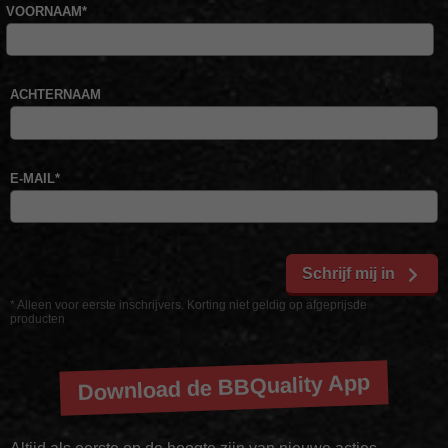
VOORNAAM
*
ACHTERNAAM
E-MAIL
*
Schrijf mij in
* Alleen voor eerste inschrijvers. Korting niet geldig op afgeprijsde
producten
Download de BBQuality App