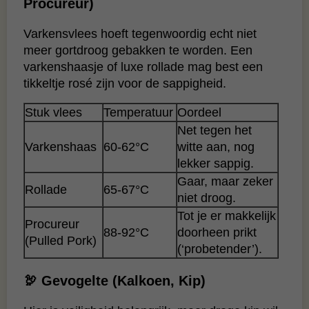
Procureur)
Varkensvlees hoeft tegenwoordig echt niet
meer gortdroog gebakken te worden. Een
varkenshaasje of luxe rollade mag best een
tikkeltje rosé zijn voor de sappigheid.
Stuk vlees
Temperatuur
Oordeel
Net tegen het
Varkenshaas
60-62°C
witte aan, nog
lekker sappig.
Gaar, maar zeker
Rollade
65-67°C
niet droog.
Tot je er makkelijk
Procureur
88-92°C
doorheen prikt
(Pulled Pork)
(‘probetender’).
🦃 Gevogelte (Kalkoen, Kip)