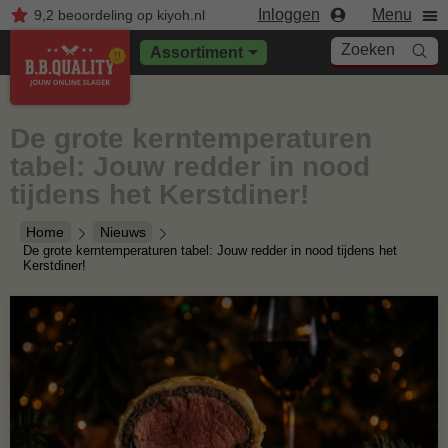
Inloggen
Menu
9,2
beoordeling
op kiyoh.nl
Zoeken
Assortiment
De grote kerntemperaturen
tabel: Jouw redder in nood
tijdens het Kerstdiner!
Home
Nieuws
De grote kerntemperaturen tabel: Jouw redder in nood tijdens het
Kerstdiner!