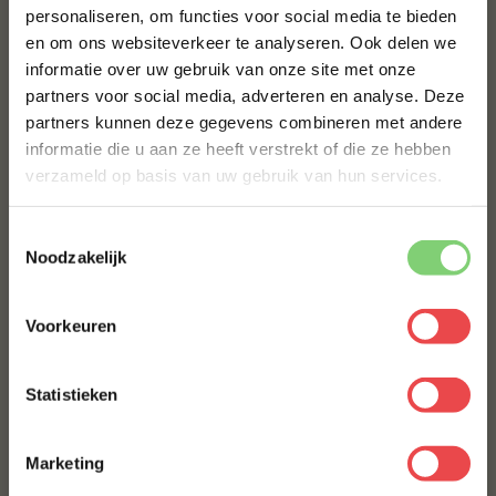
personaliseren, om functies voor social media te bieden
en om ons websiteverkeer te analyseren. Ook delen we
10% korting op je
informatie over uw gebruik van onze site met onze
eerste bestelling*
partners voor social media, adverteren en analyse. Deze
Schrijf je in voor onze nieuwsbrief en ontvang direct
partners kunnen deze gegevens combineren met andere
10% korting op jouw eerste bestelling.
informatie die u aan ze heeft verstrekt of die ze hebben
VOORNAAM
*
verzameld op basis van uw gebruik van hun services.
Toestemmingsselectie
ACHTERNAAM
*
Noodzakelijk
Voorkeuren
E-MAILADRES
*
Statistieken
Met jouw aanmelding ga je akkoord met onze
algemene
voorwaarden.
Marketing