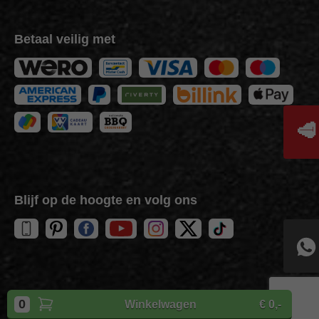
Betaal veilig met
🥩
Blijf op de hoogte en volg ons
Copyright
BBQuality
| 2026
0
Winkelwagen
€ 0,-