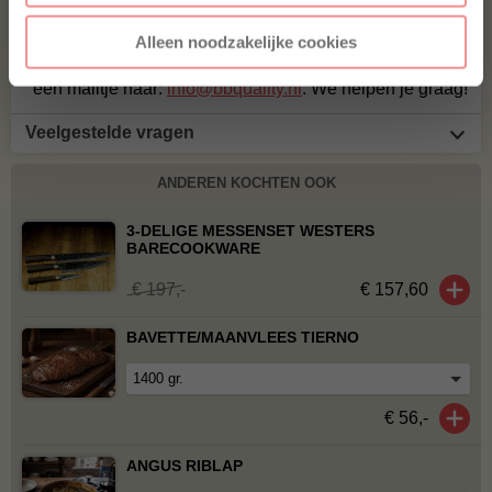
Voor vragen of voor extra informatie kun je kijken bij
de
veelgestelde vragen
. Staat jouw vraag hier niet
Alleen noodzakelijke cookies
tussen? Stuur dan een berichtje via
WhatsApp
, of stuur
een mailtje naar:
info@bbquality.nl
. We helpen je graag!
Veelgestelde vragen
ANDEREN KOCHTEN OOK
3-DELIGE MESSENSET WESTERS
BARECOOKWARE
€ 197,-
€ 157,60
BAVETTE/MAANVLEES TIERNO
€ 56,-
ANGUS RIBLAP