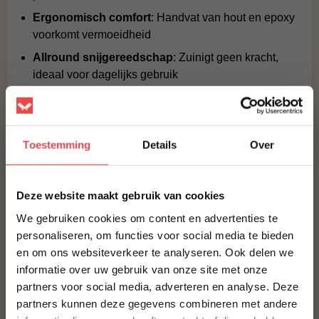
Ergonomisch comfort
: Handvat van hout en epoxy
voorkomt vermoeidheid
Allround snijgereedschap
: Zuinigt geen kracht,
ideaal voor dagelijks gebruik
Over de Tokyo‑serie
De Tokyo-collectie van Paudin staat voor vakmanschap
Toestemming
Details
Over
in optima forma: messen met
67-lagen Damascus-
staal
, esthetisch design en perfecte balans—ideaal voor
×
zowel (hobby)koks als grillmasters.
Deze website maakt gebruik van cookies
We gebruiken cookies om content en advertenties te
Onderhoud
personaliseren, om functies voor social media te bieden
Om de levensduur en top prestaties van het Paudin
en om ons websiteverkeer te analyseren. Ook delen we
10% korting op je
Tokyo TI1 te garanderen, raden we handafwas en direct
informatie over uw gebruik van onze site met onze
eerste bestelling*
drogen aan. Bewaar het mes in een messenblok, op
partners voor social media, adverteren en analyse. Deze
Schrijf je in voor onze nieuwsbrief en ontvang direct
een magnetische strip of terug in de geschenkdoos.
partners kunnen deze gegevens combineren met andere
10% korting op jouw eerste bestelling.