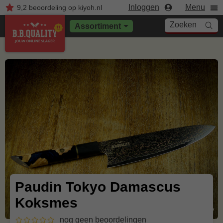
Inloggen
Menu
9,2
beoordeling
op kiyoh.nl
Zoeken
Assortiment
Paudin Tokyo Damascus
Koksmes
nog geen beoordelingen