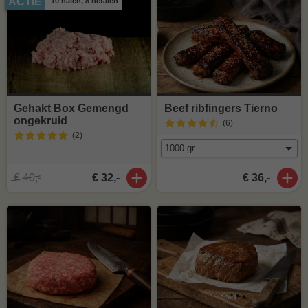
ACTIE
10 halen, 8 betalen
Gehakt Box Gemengd
Beef ribfingers Tierno
ongekruid
(6
)
(2
)
€ 40,-
€ 32,-
€ 36,-