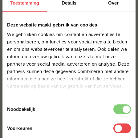
Toestemming
Details
Over
Paudin is een opkomend merk dat staat voor
hoogwaardig bestek. Het merk werkt samen met
getalenteerde ontwerpers om producten van topkwaliteit
×
Deze website maakt gebruik van cookies
en een aantrekkelijk ontwerp te creëren. De messen zijn
TÜV gecertificeerd voedselveilig, volgens de richtlijnen
We gebruiken cookies om content en advertenties te
van de Amerikaanse FDA en de Duitse LFGB.
personaliseren, om functies voor social media te bieden
en om ons websiteverkeer te analyseren. Ook delen we
10% korting op je
BBQuality
informatie over uw gebruik van onze site met onze
eerste bestelling*
partners voor social media, adverteren en analyse. Deze
Schrijf je in voor onze nieuwsbrief en ontvang direct
BBQuality staat voor betaalbaar kwaliteitsvlees. Ons
partners kunnen deze gegevens combineren met andere
10% korting op jouw eerste bestelling.
vlees is van nature al heerlijk van smaak, maar met een
informatie die u aan ze heeft verstrekt of die ze hebben
marinade of
rub
kun je je vlees eventueel nog wat meer
VOORNAAM
*
verzameld op basis van uw gebruik van hun services.
op smaak brengen. Bestel je kwaliteitsvlees vandaag
nog en ervaar de smaak van BBQuality!
Toestemmingsselectie
ACHTERNAAM
*
Noodzakelijk
Contact
Voor vragen of voor extra informatie kun je kijken bij
Voorkeuren
de
veelgestelde vragen
. Staat jouw vraag hier niet
E-MAILADRES
*