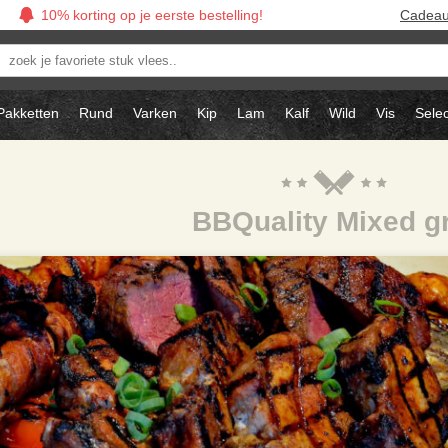
10% korting op je eerste bestelling!
Cadea
oek
avoriete
tuk
Pakketten
Rund
Varken
Kip
Lam
Kalf
Wild
Vis
Selec
ees..
BBQuality Mixed gr