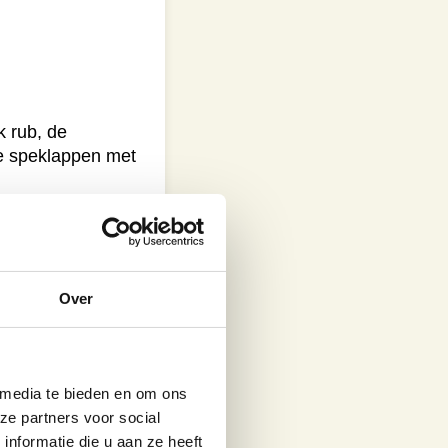
k rub, de
de speklappen met
 snijden van de
aprika in parten
Over
ndirecte zone te
ten garen.
 media te bieden en om ons
ze partners voor social
nformatie die u aan ze heeft