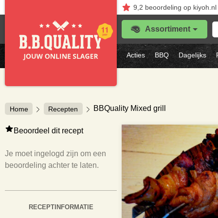
9,2
beoordeling
op kiyoh.nl
Z
Assortiment
je
f
s
Acties
BBQ
Dagelijks
vl
BBQuality Mixed grill
Home
Recepten
Beoordeel dit recept
Je moet ingelogd zijn om een
beoordeling achter te laten.
RECEPTINFORMATIE