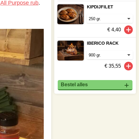
t
All Purpose rub
.
KIPDIJFILET
€ 4,40
IBERICO RACK
€ 35,55
Bestel alles