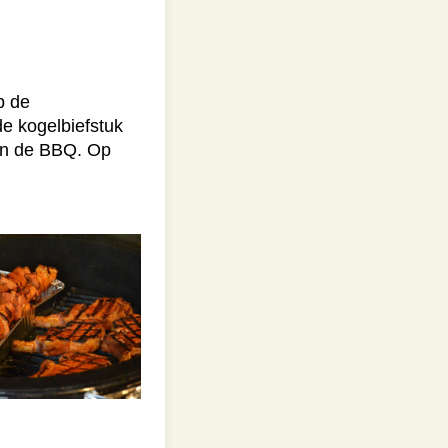
p de
de kogelbiefstuk
van de BBQ. Op