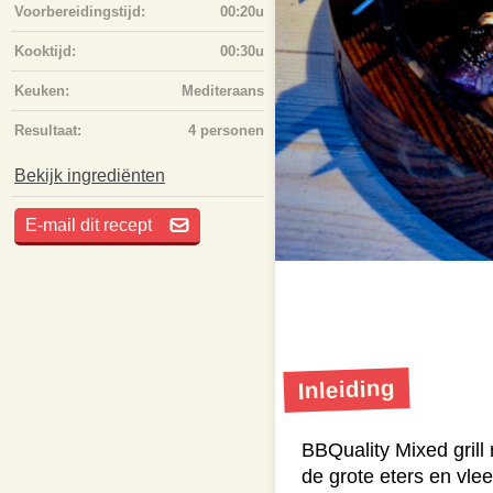
Voorbereidingstijd:
00:20u
Kooktijd:
00:30u
Keuken:
Mediteraans
Resultaat:
4 personen
Bekijk ingrediënten
E-mail dit recept
Inleiding
BBQuality Mixed grill
de grote eters en vlee