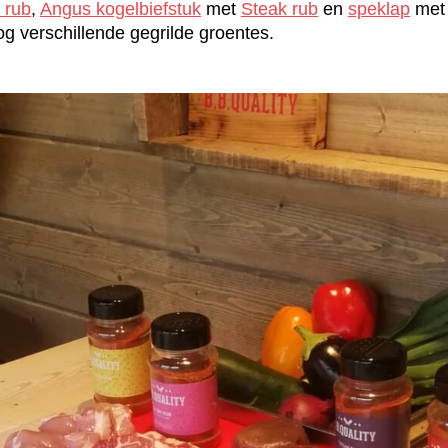
 rub
,
Angus kogelbiefstuk
met
Steak rub
en
speklap
me
og verschillende gegrilde groentes.