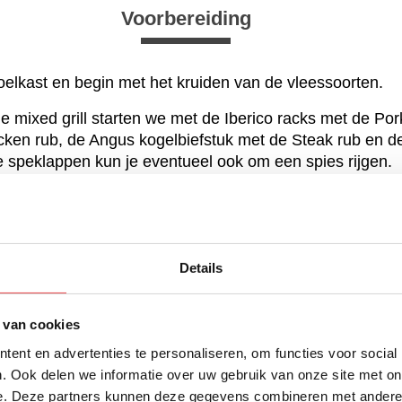
Voorbereiding
koelkast en begin met het kruiden van de vleessoorten.
 mixed grill starten we met de Iberico racks met de Por
hicken rub, de Angus kogelbiefstuk met de Steak rub en 
e speklappen kun je eventueel ook om een spies rijgen.
erder met de groente. Was de groente en begin met het
e in plakken van ongeveer één centimeter dik. Snijd de p
jsten. Pel de rode ui en snijd deze ook in parten.
Details
 op
direct grillen en indirect grillen.
Het is prettig om een i
 hard gaat dan kun je hier het vlees rustiger door te la
 van cookies
ent en advertenties te personaliseren, om functies voor social
. Ook delen we informatie over uw gebruik van onze site met on
e. Deze partners kunnen deze gegevens combineren met andere i