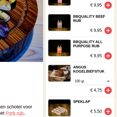
€ 9,95
BBQUALITY BEEF
RUB
€ 9,95
BBQUALITY ALL
PURPOSE RUB
€ 9,95
ANGUS
KOGELBIEFSTUK
€ 4,75
SPEKLAP
Een schotel voor
€ 5,50
et
Pork rub
,