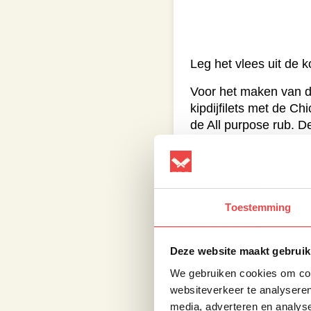
Leg het vlees uit de 
Voor het maken van de
kipdijfilets met de C
de All purpose rub. D
Vervolgens gaan we v
courgette en aubergin
en verwijder de zaadli
Toestemming
Bereidt de BBQ voor
hebben, wanneer het te
Deze website maakt gebruik
We gebruiken cookies om cont
websiteverkeer te analyseren
media, adverteren en analys