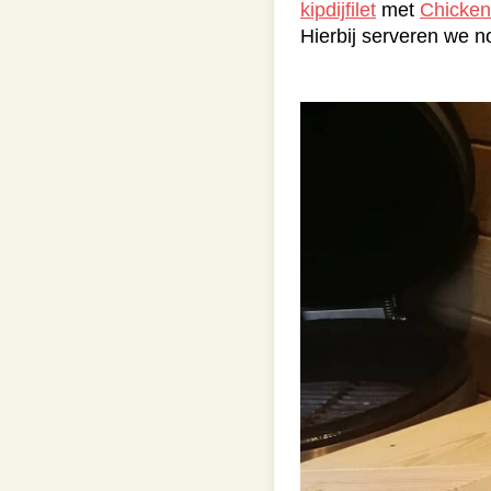
kipdijfilet
met
Chicken
Hierbij serveren we n