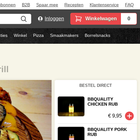
ubonnen
B2B
Spaar mee
Recepten
Klantenservice
FAQ
Inloggen
Winkelwagen
0
ties
Winkel
Pizza
Smaakmakers
Borrelsnacks
ill
BESTEL DIRECT
BBQUALITY
CHICKEN RUB
€ 9,95
BBQUALITY PORK
RUB