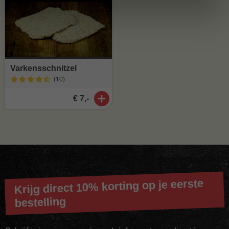
Varkensschnitzel
(10
)
€ 7,-
Krijg direct 10% korting op je eerste
bestelling