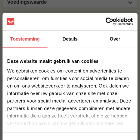
Voedingswaarde
MAAK JE KIPDIJFILETBLOKJES COMPLEET!
BBQUALITY CHICKEN RUB
Toestemming
Details
Over
€ 9,95
×
Bestel alles
Deze website maakt gebruik van cookies
We gebruiken cookies om content en advertenties te
personaliseren, om functies voor social media te bieden
ACTIE
6 halen, 5 betalen
en om ons websiteverkeer te analyseren. Ook delen we
10% korting op je
informatie over uw gebruik van onze site met onze
eerste bestelling*
partners voor social media, adverteren en analyse. Deze
Schrijf je in voor onze nieuwsbrief en ontvang direct
partners kunnen deze gegevens combineren met andere
10% korting op jouw eerste bestelling.
informatie die u aan ze heeft verstrekt of die ze hebben
VOORNAAM
*
verzameld op basis van uw gebruik van hun services.
Angus burger, 6 halen 5
Rundergehakt 250 gram
betalen