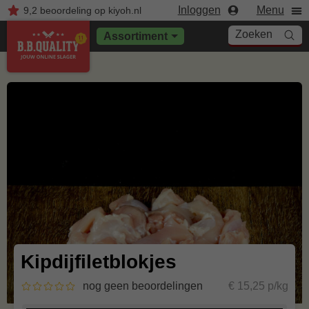
Inloggen
Menu
9,2
beoordeling
op kiyoh.nl
Zoeken
Assortiment
Kipdijfiletblokjes
nog geen beoordelingen
€ 15,25 p/kg