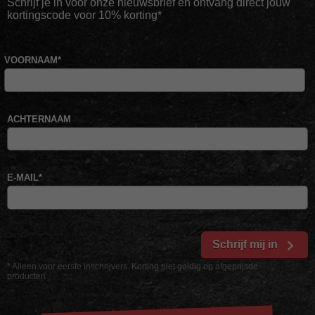
Schrijf je in voor onze nieuwsbrief en ontvang direct jouw
kortingscode voor 10% korting*
VOORNAAM
*
ACHTERNAAM
E-MAIL
*
Schrijf mij in
* Alleen voor eerste inschrijvers. Korting niet geldig op afgeprijsde
producten