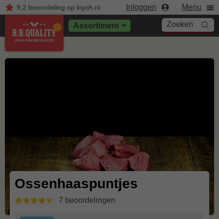
Inloggen
Menu
9,2
beoordeling
op kiyoh.nl
Zoeken
Assortiment
Ossenhaaspuntjes
7 beoordelingen