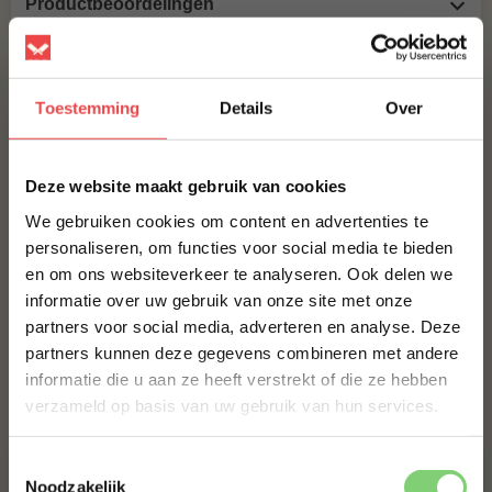
Productbeoordelingen
ANDEREN KOCHTEN OOK
ANGUS KOGELBIEFSTUK
Toestemming
Details
Over
×
€ 4,75
Deze website maakt gebruik van cookies
We gebruiken cookies om content en advertenties te
ANGUS BURGER, 6 HALEN 5 BETALEN
personaliseren, om functies voor social media te bieden
€ 30,-
€ 25,-
en om ons websiteverkeer te analyseren. Ook delen we
10% korting op je
informatie over uw gebruik van onze site met onze
eerste bestelling*
VARKENSHAAS
partners voor social media, adverteren en analyse. Deze
Schrijf je in voor onze nieuwsbrief en ontvang direct
partners kunnen deze gegevens combineren met andere
10% korting op jouw eerste bestelling.
informatie die u aan ze heeft verstrekt of die ze hebben
VOORNAAM
*
€ 5,63
verzameld op basis van uw gebruik van hun services.
Toestemmingsselectie
ACHTERNAAM
*
Noodzakelijk