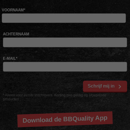
VOORNAAM
*
ACHTERNAAM
E-MAIL
*
Schrijf mij in
* Alleen voor eerste inschrijvers. Korting niet geldig op afgeprijsde
producten
Download de BBQuality App