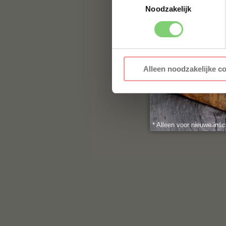
jouw vraag hier nie
Noodzakelijk
naar:
info@bbqualit
Alleen noodzakelijke c
* Alleen voor nieuwe insc