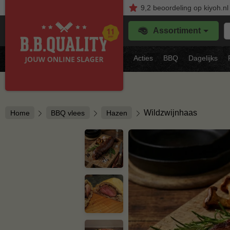
9,2
beoordeling
op kiyoh.nl
Z
Assortiment
je
f
s
Acties
BBQ
Dagelijks
vl
Wildzwijnhaas
Home
BBQ vlees
Hazen