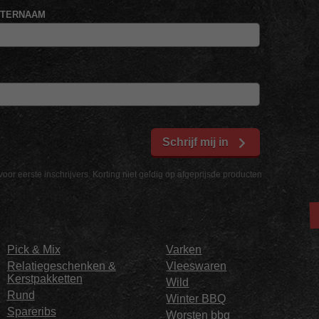
HTERNAAM
Schrijf mij in
voor eerste inschrijvers. Korting niet geldig op afgeprijsde producten
Pick & Mix
Varken
Relatiegeschenken &
Vleeswaren
Kerstpakketten
Wild
Rund
Winter BBQ
Spareribs
Worsten bbq