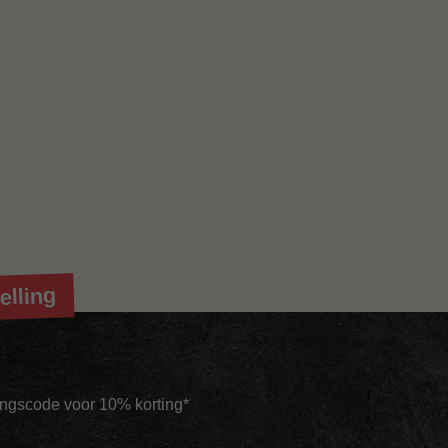
elling
tingscode voor 10% korting*