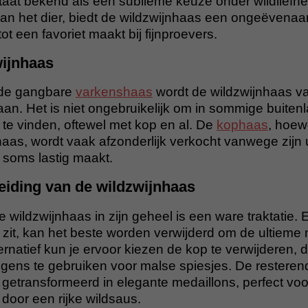
taat bekend als een sublieme keuze onder wildliefhe
an het dier, biedt de wildzwijnhaas een ongeëvenaa
ot een favoriet maakt bij fijnproevers.
wijnhaas
t de gangbare
varkenshaas
wordt de wildzwijnhaas v
aan. Het is niet ongebruikelijk om in sommige buite
te vinden, oftewel met kop en al. De
kophaas
, hoew
haas, wordt vaak afzonderlijk verkocht vanwege zijn
 soms lastig maakt.
eiding van de wildzwijnhaas
 wildzwijnhaas in zijn geheel is een ware traktatie. E
 zit, kan het beste worden verwijderd om de ultieme 
ernatief kun je ervoor kiezen de kop te verwijderen, 
olgens te gebruiken voor malse spiesjes. De restere
getransformeerd in elegante medaillons, perfect voo
 door een rijke wildsaus.