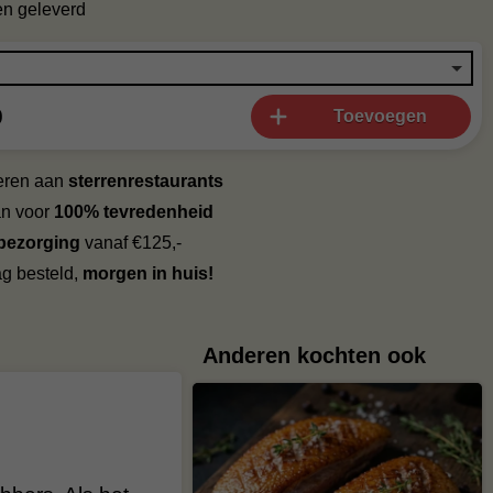
en geleverd
0
Toevoegen
veren aan
sterrenrestaurants
an voor
100% tevredenheid
 bezorging
vanaf €125,-
g besteld,
morgen in huis!
Anderen kochten ook