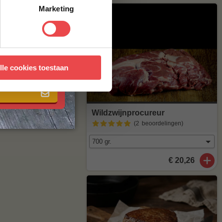
stuur een mailtje
Marketing
 met onze
algemene
lle cookies toestaan
Wildzwijnprocureur
(2
beoordelingen
)
€ 20,26