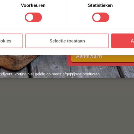
t tussen? Stuur dan een berichtje via
WhatsApp
, of 
Voorkeuren
Statistieken
y.nl
. We helpen je graag!
E-MAILADRES
*
Met jouw aanmelding ga je akkoord
ookies
Selectie toestaan
A
voorwaarden.
Aanmelden
hrijvers, korting niet geldig op reeds afgeprijsde producten.