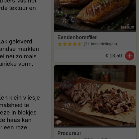
bbers. Als het
rde textuur en
Eendenborstfilet
aak geleverd
(21
beoordelingen
)
nlandse markten
€ 13,50
el net zo mals
 unieke vorm,
en klein vliesje
malsheid te
deze in blokjes
nde haas kan
r een roze
Procureur