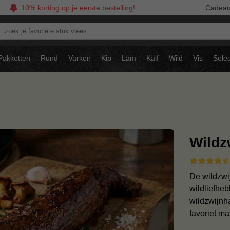
10% korting op je eerste bestelling!
Cadea
oek
avoriete
tuk
Pakketten
Rund
Varken
Kip
Lam
Kalf
Wild
Vis
Selec
ees..
Wildz
De wildzwi
wildliefheb
wildzwijnh
favoriet ma