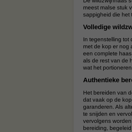
De wildzwijnhaas s
meest malse stuk v
sappigheid die het t
Volledige wildz
In tegenstelling to
met de kop er nog 
een complete haas 
als de rest van de 
wat het portioneren
Authentieke ber
Het bereiden van de
dat vaak op de kop
garanderen. Als alt
te snijden en verv
vervolgens worden 
bereiding, begeleid