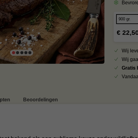
Bevror
€ 22,5
Wij le
Wij ga
Gratis
Vandaa
pten
Beoordelingen