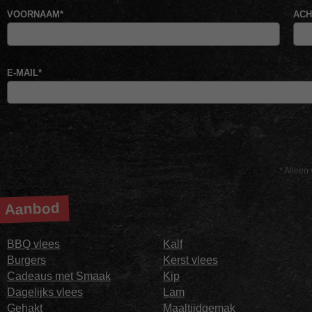
VOORNAAM
*
AC
E-MAIL
*
* Alleen 
Aanbod
BBQ vlees
Kalf
Burgers
Kerst vlees
Cadeaus met Smaak
Kip
Dagelijks vlees
Lam
Gehakt
Maaltijdgemak