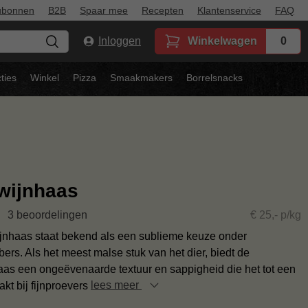
ubonnen
B2B
Spaar mee
Recepten
Klantenservice
FAQ
Inloggen
Winkelwagen
0
ties
Winkel
Pizza
Smaakmakers
Borrelsnacks
wijnhaas
3 beoordelingen
€ 25,- p/kg
jnhaas staat bekend als een sublieme keuze onder
bers. Als het meest malse stuk van het dier, biedt de
aas een ongeëvenaarde textuur en sappigheid die het tot een
akt bij fijnproevers
lees meer