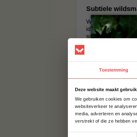
Subtiele wilds
Wat de wildzwijnha
ideale keuze is voo
smaak zorgt voor ee
finesse is de wildz
en een opvallende k
combineren, en belo
Toestemming
BBQuality
BBQuality staat voo
Deze website maakt gebruik
smaak, maar met e
We gebruiken cookies om cont
smaak brengen. Bes
websiteverkeer te analyseren
BBQuality!
media, adverteren en analys
Contact
verstrekt of die ze hebben v
Voor vragen of voor
Toestemmingsselectie