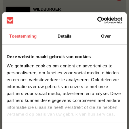
WILDBURGER
€ 3,25
Toestemming
Details
Over
Bestel alles
×
Deze website maakt gebruik van cookies
We gebruiken cookies om content en advertenties te
personaliseren, om functies voor social media te bieden
en om ons websiteverkeer te analyseren. Ook delen we
10% korting op je
informatie over uw gebruik van onze site met onze
eerste bestelling*
partners voor social media, adverteren en analyse. Deze
Schrijf je in voor onze nieuwsbrief en ontvang direct
partners kunnen deze gegevens combineren met andere
Wildzwijnhaas
Eendenborstfilet
10% korting op jouw eerste bestelling.
(3
)
(21
)
informatie die u aan ze heeft verstrekt of die ze hebben
VOORNAAM
*
verzameld op basis van uw gebruik van hun services.