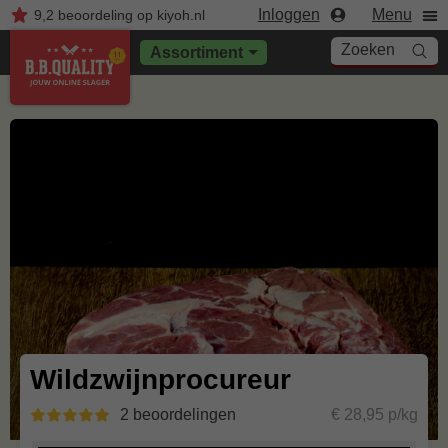
Inloggen
Menu
9,2
beoordeling
op kiyoh.nl
Zoeken
Assortiment
Wildzwijnprocureur
2 beoordelingen
€ 28,95 p/kg