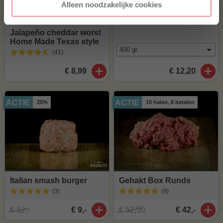
Alleen noodzakelijke cookies
Iberico ribfingers
(31
)
Jalapeño cheddar worst
Home Made Texas style
(41
)
€ 8,99
€ 12,20
ACTIE
ACTIE
25%
10 halen, 8 betalen
Italian smash burger
Gehakt Box Runds
(3
)
(9
)
€ 12,-
€ 9,-
€ 52,50
€ 42,-