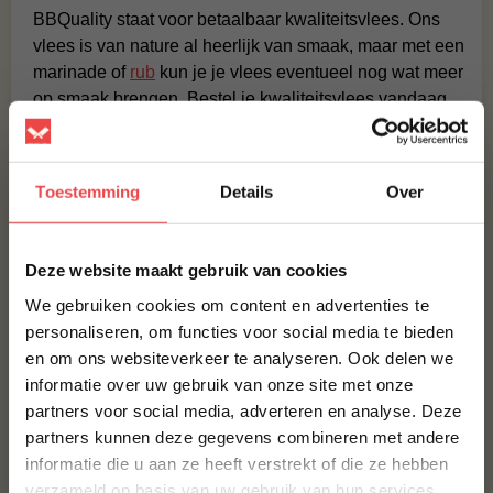
BBQuality staat voor betaalbaar kwaliteitsvlees. Ons
vlees is van nature al heerlijk van smaak, maar met een
marinade of
rub
kun je je vlees eventueel nog wat meer
op smaak brengen. Bestel je kwaliteitsvlees vandaag
nog en ervaar de smaak van BBQuality!
Contact
Toestemming
Details
Over
Voor vragen of voor extra informatie kun je kijken bij
×
de
veelgestelde vragen
. Staat jouw vraag hier niet
Deze website maakt gebruik van cookies
tussen? Stuur dan een berichtje via
WhatsApp
, of stuur
een mailtje naar:
info@bbquality.nl
. We helpen je graag!
We gebruiken cookies om content en advertenties te
personaliseren, om functies voor social media te bieden
Recepten
en om ons websiteverkeer te analyseren. Ook delen we
10% korting op je
informatie over uw gebruik van onze site met onze
eerste bestelling*
Ingrediënten
partners voor social media, adverteren en analyse. Deze
Schrijf je in voor onze nieuwsbrief en ontvang direct
Veelgestelde vragen
partners kunnen deze gegevens combineren met andere
10% korting op jouw eerste bestelling.
informatie die u aan ze heeft verstrekt of die ze hebben
Productbeoordelingen
VOORNAAM
*
verzameld op basis van uw gebruik van hun services.