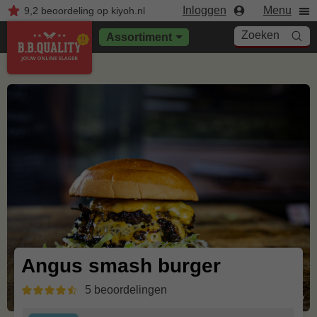
Inloggen
Menu
9,2
beoordeling
op kiyoh.nl
Zoeken
Assortiment
Angus smash burger
5 beoordelingen