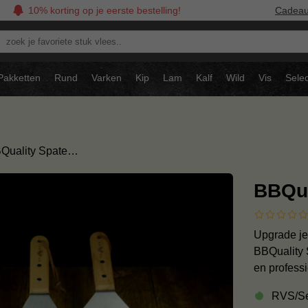
10% korting op je eerste bestelling!
Cadea
oek
avoriete
tuk
Pakketten
Rund
Varken
Kip
Lam
Kalf
Wild
Vis
Selec
ees..
Quality Spate…
BBQua
Upgrade je
BBQuality 
en profess
RVS/S