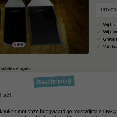
UITVE
Wij le
Wij ga
Gratis
Vandaa
gestelde vragen
Beschrijving
l set
)keuken met onze hoogwaardige roestvrijstalen BBQu