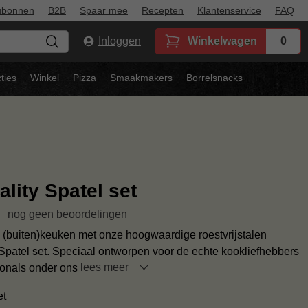
ubonnen
B2B
Spaar mee
Recepten
Klantenservice
FAQ
Inloggen
Winkelwagen
0
ties
Winkel
Pizza
Smaakmakers
Borrelsnacks
lity Spatel set
nog geen beoordelingen
 (buiten)keuken met onze hoogwaardige roestvrijstalen
Spatel set. Speciaal ontworpen voor de echte kookliefhebbers
ionals onder ons
lees meer
et