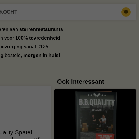
RKOCHT
veren aan
sterrenrestaurants
an voor
100% tevredenheid
 bezorging
vanaf €125,-
g besteld,
morgen in huis!
Ook interessant
ality Spatel