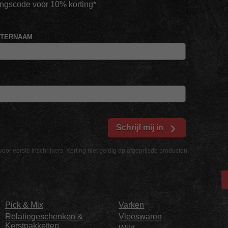
tingscode voor 10% korting*
HTERNAAM
Schrijf mij in
voor eerste inschrijvers. Korting niet geldig op afgeprijsde producten
Pick & Mix
Varken
Relatiegeschenken &
Vleeswaren
Kerstpakketten