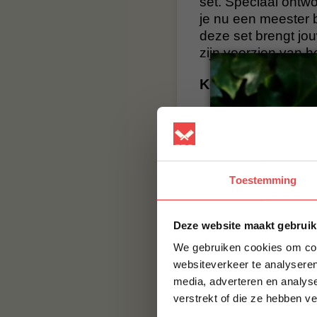
set. Speciaal ontw
je nu een meester 
deze set brengt jo
zijn voorzien van h
Kenmerken BBQua
Verrijk je keuken me
Deze multifunctionel
gedachten, biedt h
houten handvatten 
Toestemming
vleugje stijl toe 
Transformeer je ko
Deze website maakt gebruik
Specificaties:
We gebruiken cookies om cont
Materiaal: RVS
websiteverkeer te analyseren
media, adverteren en analys
Houten handvat
verstrekt of die ze hebben v
BBQuality