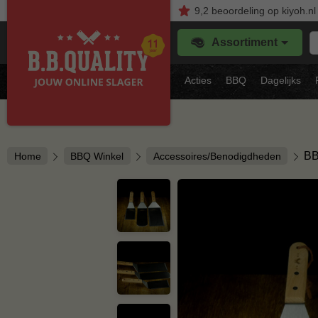
9,2
beoordeling
op kiyoh.nl
Z
Assortiment
je
f
s
Acties
BBQ
Dagelijks
vl
BB
Home
BBQ Winkel
Accessoires/Benodigdheden