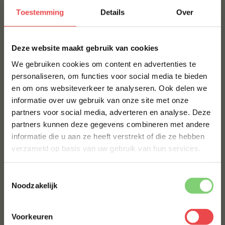
veehouderijen zodat het bbq vlees wat jij bestelt een
Toestemming
Details
Over
zo’n klein mogelijke ecologische voetprint achterlaat.
×
Dus wil jij jouw bbq vlees online
Deze website maakt gebruik van cookies
bestellen?
We gebruiken cookies om content en advertenties te
Ga je gang! We hebben voor ieder wat wils. Ga je
personaliseren, om functies voor social media te bieden
voor de toegankelijke bbq? Kijk dan even voor een
en om ons websiteverkeer te analyseren. Ook delen we
10% korting op je
bbq vlees pakket
. Die lust iedereen. Of ga voor een
informatie over uw gebruik van onze site met onze
eerste bestelling*
unieke smaakbeleving met Wagyu uit Japan of
partners voor social media, adverteren en analyse. Deze
Schrijf je in voor onze nieuwsbrief en ontvang direct
Picanha uit alle windstreken.
partners kunnen deze gegevens combineren met andere
10% korting op jouw eerste bestelling.
informatie die u aan ze heeft verstrekt of die ze hebben
In ieder geval, we hebben voor ieder wat wils. Jouw
VOORNAAM
*
verzameld op basis van uw gebruik van hun services.
bbq vlees of bbq vleespakket bestel je bij ons. Wat
jouw wensen ook zijn. We houden jouw vlees vers,
Toestemmingsselectie
van deur tot deur. Heb jij al besteld? Dat scheelt weer
ACHTERNAAM
*
Noodzakelijk
een ritje naar de supermarkt om jouw bbq vlees te
kopen.
Voorkeuren
E-MAILADRES
*
Meer weten?