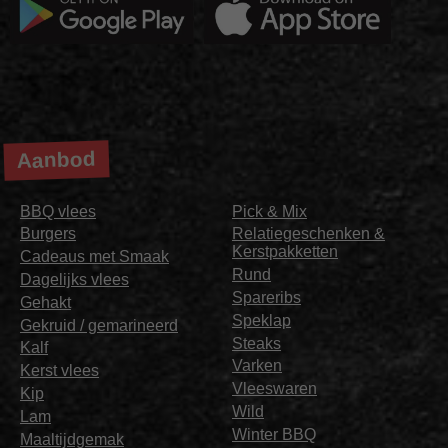
Aanbod
BBQ vlees
Pick & Mix
Burgers
Relatiegeschenken &
Kerstpakketten
Cadeaus met Smaak
Rund
Dagelijks vlees
Spareribs
Gehakt
Speklap
Gekruid / gemarineerd
Steaks
Kalf
Varken
Kerst vlees
Vleeswaren
Kip
Wild
Lam
Winter BBQ
Maaltijdgemak