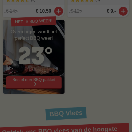
(5
)
(3
)
€ 14,-
€ 10,50
€ 12,-
€ 9,-
HET IS BBQ WEER!
Overmorgen wordt het
perfect BBQ weer!
23°
Bestel een BBQ pakket
BBQ Vlees
Ontdek ons BBQ vlees van de hoogste