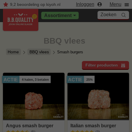
Inloggen
Menu
9,2
beoordeling
op kiyoh.nl
Zoeken
Assortiment
BBQ vlees
Home
BBQ vlees
Smash burgers
Filter producten
ACTIE
ACTIE
4 halen, 3 betalen
25%
Angus smash burger
Italian smash burger