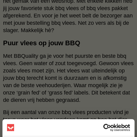
het gemak van een webshop. Met enkele klikken heb
jij jouw favoriete stuk bbq vlees of bbq vlees pakket
afgerekend. En voor je het weet belt de bezorger aan
met jouw bestelling bbq vlees. Net zo vers als bij de
slager. Makkelijk hè?
Puur vlees op jouw BBQ
Met BBQuality ga je voor het puurste en beste bbq
vlees. Geen water of zout toegevoegd. Gewoon vlees
zoals vlees moet zijn. Het vlees wat uiteindelijk op
jouw bbq terecht komt is duurzaam en is afkomstig
van de beste veehouderijen. Waar mogelijk zie je
onze ‘grain fed’ of ‘grass fed’ labels. Dit betekent dat
de dieren vrij hebben gegraasd.
Bij een aantal van onze bbq vlees producten vind je
terug waar het vlees vandaan komt en hoe het dier
gevoed wordt. Zoals bij onze
Angus Brisket uit
Canada
. We werken dan ook samen met duurzame