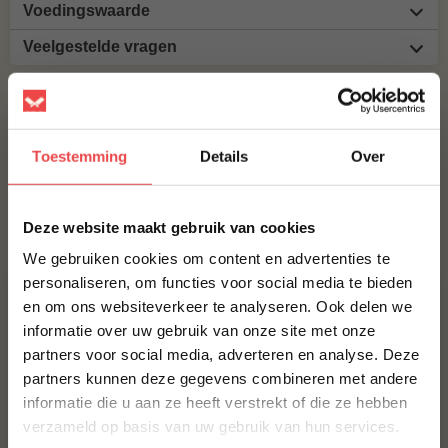
Voedingswaarde
Veelgestelde vragen
MAAK JE VOORGEGAARDE EENDENBOUT COMPLEET!
WILDBURGER
Toestemming
Details
Over
€ 3,25
×
Deze website maakt gebruik van cookies
Bestel alles
We gebruiken cookies om content en advertenties te
personaliseren, om functies voor social media te bieden
en om ons websiteverkeer te analyseren. Ook delen we
10% korting op je
informatie over uw gebruik van onze site met onze
eerste bestelling*
partners voor social media, adverteren en analyse. Deze
Schrijf je in voor onze nieuwsbrief en ontvang direct
partners kunnen deze gegevens combineren met andere
10% korting op jouw eerste bestelling.
informatie die u aan ze heeft verstrekt of die ze hebben
VOORNAAM
*
verzameld op basis van uw gebruik van hun services.