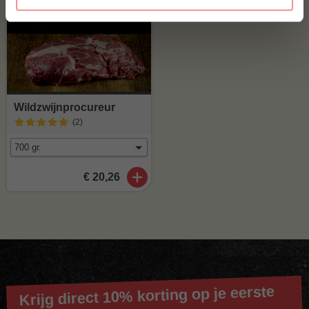
Wildzwijnprocureur
(2
)
€ 20,26
Krijg direct 10% korting op je eerste