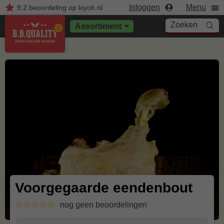
Inloggen
Menu
9,2
beoordeling
op kiyoh.nl
Zoeken
Assortiment
Voorgegaarde eendenbout
nog geen beoordelingen