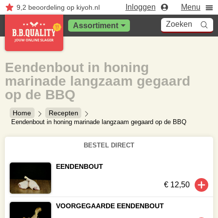
Inloggen
Menu
9,2
beoordeling
op kiyoh.nl
Zoeken
Assortiment
Eendenbout in honing
marinade langzaam gegaard
op de BBQ
Home
Recepten
Eendenbout in honing marinade langzaam gegaard op de BBQ
BESTEL DIRECT
EENDENBOUT
€ 12,50
VOORGEGAARDE EENDENBOUT