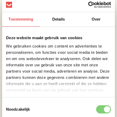
Na nog een uur garing in de folie haal je de
Toestemming
Details
Over
eendenbouten uit de folie en leg je ze
vervolgens weer indirect op de bbq. Smeer
daarna de bouten in met een lekkere zoete
Deze website maakt gebruik van cookies
smokey bbq saus en laat hem vervolgens nog
We gebruiken cookies om content en advertenties te
eens een klein uurtje liggen op de indirecte
personaliseren, om functies voor social media te bieden
zijde.
en om ons websiteverkeer te analyseren. Ook delen we
informatie over uw gebruik van onze site met onze
partners voor social media, adverteren en analyse. Deze
partners kunnen deze gegevens combineren met andere
informatie die u aan ze heeft verstrekt of die ze hebben
verzameld op basis van uw gebruik van hun services.
Toestemmingsselectie
Noodzakelijk