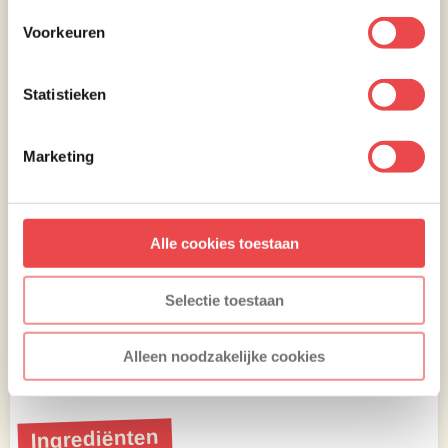
Voorkeuren
Statistieken
Marketing
Aan tafel!
Het vlees valt als het goed is bijna van het bot
Alle cookies toestaan
af en zowel de marinade als de zoete bbq
saus hebben hun werk gedaan.
Selectie toestaan
Eet smakelijk!
Alleen noodzakelijke cookies
Paul & Claus
Ingrediënten