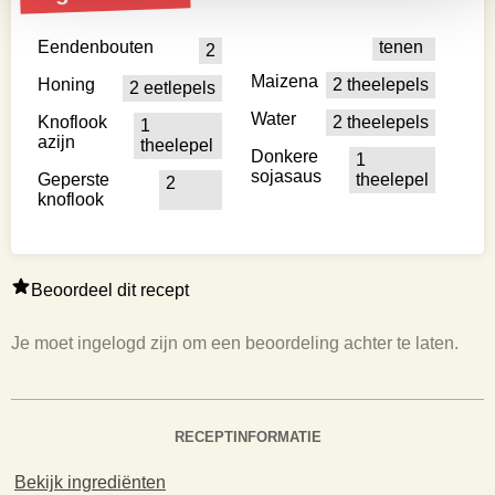
Eendenbouten
tenen
2
Maizena
Honing
2 theelepels
2 eetlepels
Water
Knoflook
2 theelepels
1
azijn
theelepel
Donkere
1
sojasaus
Geperste
theelepel
2
knoflook
Beoordeel dit recept
Je moet ingelogd zijn om een beoordeling achter te laten.
RECEPTINFORMATIE
Bekijk ingrediënten