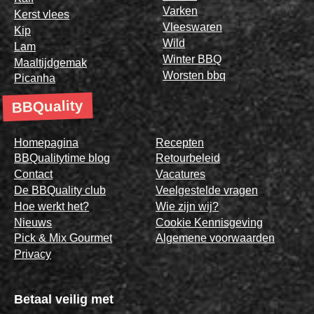
Varken
Kerst vlees
Vleeswaren
Kip
Wild
Lam
Winter BBQ
Maaltijdgemak
Worsten bbq
Picanha
BBQuality
Homepagina
Recepten
BBQualitytime blog
Retourbeleid
Contact
Vacatures
De BBQuality club
Veelgestelde vragen
Hoe werkt het?
Wie zijn wij?
Nieuws
Cookie Kennisgeving
Pick & Mix Gourmet
Algemene voorwaarden
Privacy
Betaal veilig met