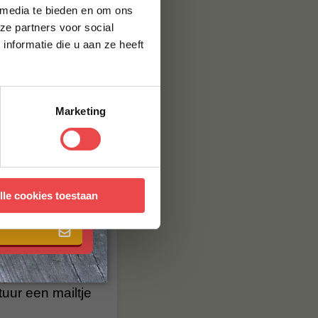
 media te bieden en om ons
ze partners voor social
e smaak van het
nformatie die u aan ze heeft
hert aan zijn
arom past deze
de hele familie.
n!
Marketing
al heerlijk van
at meer op
 met onze
algemene
maak van
lle cookies toestaan
agen
. Staat
stuur een mailtje