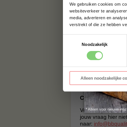
feestdagen.
We gebruiken cookies om cont
websiteverkeer te analyseren
Hertenvlees kenmer
media, adverteren en analys
vlees wordt vaak o
verstrekt of die ze hebben v
uitgebreide menu v
hertenbiefstuk ook 
Toestemmingsselectie
Lekker genieten va
Noodzakelijk
BBQuality
BBQuality staat voo
smaak, maar met 
smaak brengen. Bes
Alleen noodzakelijke c
BBQuality!
Contact
* Alleen voor nieuwe insc
Voor vragen of voor
jouw vraag hier nie
naar:
info@bbqualit