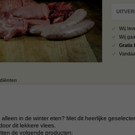
UITVE
Wij le
Wij ga
Gratis
Vandaa
ediënten
alleen in de winter eten? Met dit heerlijke geselect
 door dit lekkere vlees.
itten de volgende producten: