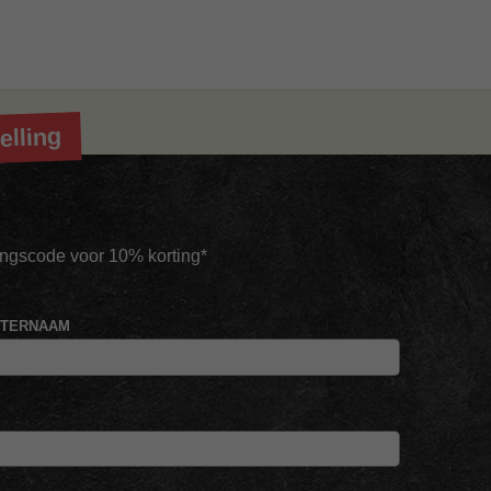
elling
tingscode voor 10% korting*
HTERNAAM