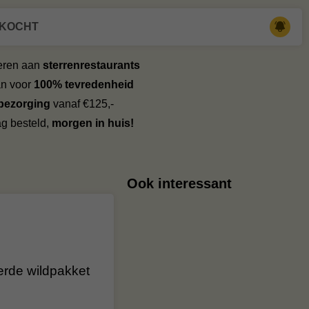
RKOCHT
veren aan
sterrenrestaurants
an voor
100% tevredenheid
 bezorging
vanaf €125,-
g besteld,
morgen in huis!
Ook interessant
eerde wildpakket