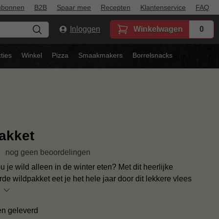
ubonnen
B2B
Spaar mee
Recepten
Klantenservice
FAQ
Inloggen
Winkelwagen
0
ties
Winkel
Pizza
Smaakmakers
Borrelsnacks
akket
nog geen beoordelingen
je wild alleen in de winter eten? Met dit heerlijke
de wildpakket eet je het hele jaar door dit lekkere vlees
en geleverd