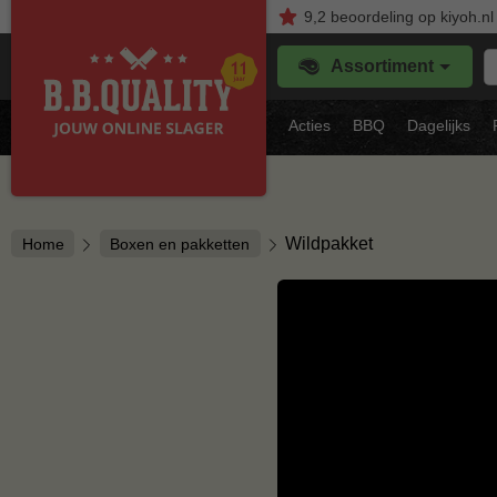
9,2
beoordeling
op kiyoh.nl
Z
Assortiment
je
f
s
Acties
BBQ
Dagelijks
vl
Wildpakket
Home
Boxen en pakketten