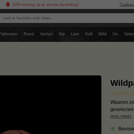
10% korting op je eerste bestelling!
Cadea
oek
avoriete
tuk
Pakketten
Rund
Varken
Kip
Lam
Kalf
Wild
Vis
Selec
ees..
Wildp
Waarom zou 
geselecteer
lees meer
Bevror