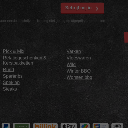
Schrijf mij in
voor eerste inschrijvers. Korting niet geldig op afgeprijsde producten
Pick & Mix
Varken
Relatiegeschenken &
Vleeswaren
Kerstpakketten
Wild
Rund
Winter BBQ
Spareribs
Worsten bbq
Speklap
Steaks