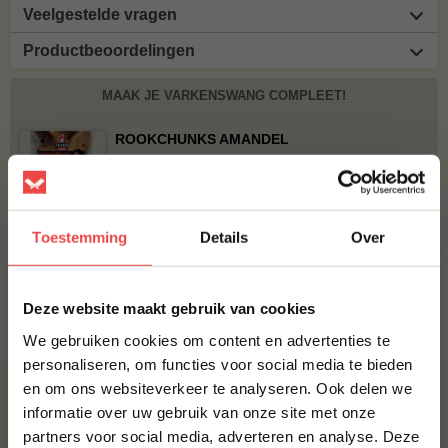
Veelgestelde vragen
Productbeoordelingen
MAAK JE VARKENSWANG COMPLEET!
ROOKCHUNKS AMANDEL
€ 8,95
BBQUALITY PORK RUB
Toestemming
Details
Over
€ 9,95
×
Deze website maakt gebruik van cookies
Bestel alles
We gebruiken cookies om content en advertenties te
personaliseren, om functies voor social media te bieden
en om ons websiteverkeer te analyseren. Ook delen we
10% korting op je
informatie over uw gebruik van onze site met onze
eerste bestelling*
partners voor social media, adverteren en analyse. Deze
Schrijf je in voor onze nieuwsbrief en ontvang direct