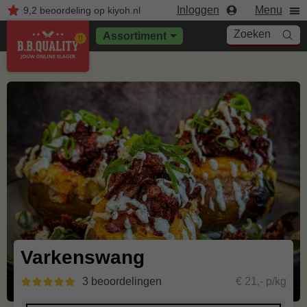
Inloggen
Menu
9,2
beoordeling
op kiyoh.nl
Zoeken
Assortiment
Varkenswang
3 beoordelingen
€ 21,- p/kg