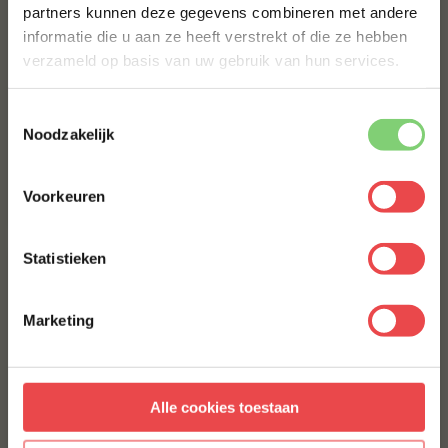
partners kunnen deze gegevens combineren met andere
10% korting op jouw eerste bestelling.
informatie die u aan ze heeft verstrekt of die ze hebben
VOORNAAM
*
verzameld op basis van uw gebruik van hun services.
Procureur
Varkensbuik zonder
zwoerd
(24
)
Toestemmingsselectie
(6
)
ACHTERNAAM
*
Noodzakelijk
Voorkeuren
€ 5,-
€ 6,98
E-MAILADRES
*
Statistieken
Met jouw aanmelding ga je akkoord met onze
algemene
voorwaarden.
Marketing
Aanmelden
Alle cookies toestaan
* Alleen voor nieuwe inschrijvers, korting niet geldig op reeds
Oerhammetje per 2
Procureur Heyde Hoeve
afgeprijsde producten.
(varkensschenkel)