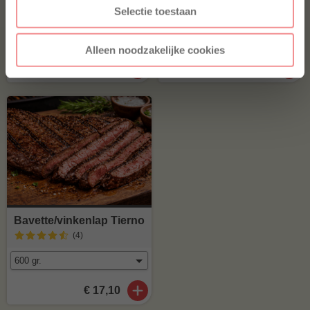
(16
)
Selectie toestaan
(4
)
Alleen noodzakelijke cookies
€ 5,-
€ 7,75
Bavette/vinkenlap Tierno
(4
)
€ 17,10