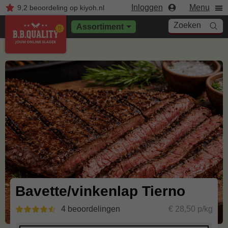
Inloggen
Menu
9,2
beoordeling
op kiyoh.nl
Zoeken
Assortiment
Bavette/vinkenlap Tierno
4 beoordelingen
€ 28,50 p/kg