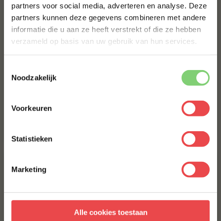
partners voor social media, adverteren en analyse. Deze
Schrijf je in voor onze nieuwsbrief en ontvang direct
partners kunnen deze gegevens combineren met andere
10% korting op jouw eerste bestelling.
informatie die u aan ze heeft verstrekt of die ze hebben
VOORNAAM
*
verzameld op basis van uw gebruik van hun services.
Toestemmingsselectie
Procureur
Varkensbuik zonder
ACHTERNAAM
*
Noodzakelijk
zwoerd
(24
)
(6
)
Voorkeuren
E-MAILADRES
*
€ 5,-
€ 6,98
Statistieken
Met jouw aanmelding ga je akkoord met onze
algemene
voorwaarden.
Marketing
Aanmelden
Alle cookies toestaan
* Alleen voor nieuwe inschrijvers, korting niet geldig op reeds