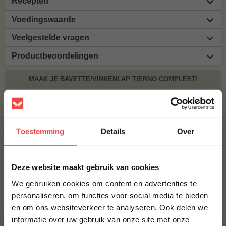
Recepten
Voedingswaarde
Veelgestelde vragen
Productbeoordelingen
MAAK JE BAVETTE/VINKENLAP TIERNO COMPLEET!
BBQUALITY BEEF RUB
€ 9,95
Toestemming
Details
Over
BBQUALITY SPG RUB
×
€ 10,50
Deze website maakt gebruik van cookies
We gebruiken cookies om content en advertenties te
Bestel alles
personaliseren, om functies voor social media te bieden
en om ons websiteverkeer te analyseren. Ook delen we
10% korting op je
informatie over uw gebruik van onze site met onze
eerste bestelling*