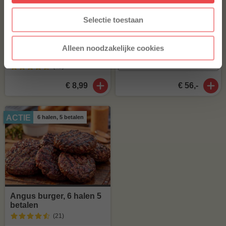
afgeprijsde producten.
Selectie toestaan
Picanha Tierno
(14
)
Jalapeño cheddar worst
Alleen noodzakelijke cookies
Home Made Texas style
(41
)
€ 8,99
€ 56,-
ACTIE
6 halen, 5 betalen
Angus burger, 6 halen 5
betalen
(21
)