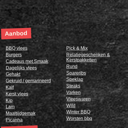
Aanbod
BBQ vlees
Pick & Mix
Burgers
Relatiegeschenken &
Kerstpakketten
Cadeaus met Smaak
Rund
Dagelijks vlees
Spareribs
Gehakt
Speklap
Gekruid / gemarineerd
Steaks
Kalf
Varken
Kerst vlees
Vleeswaren
Kip
Wild
Lam
Winter BBQ
Maaltijdgemak
Worsten bbq
Picanha