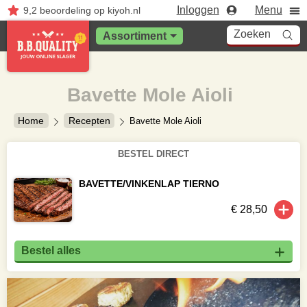
Inloggen
Menu
9,2
beoordeling
op kiyoh.nl
Zoeken
Assortiment
Bavette Mole Aioli
Home
Recepten
Bavette Mole Aioli
BESTEL DIRECT
BAVETTE/VINKENLAP TIERNO
€ 28,50
Bestel alles