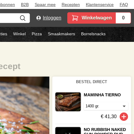
ubonnen
B2B
Spaar mee
Recepten
Klantenservice
FAQ
Inloggen
Winkelwagen
0
ties
Winkel
Pizza
Smaakmakers
Borrelsnacks
ecept
BESTEL DIRECT
MAMINHA TIERNO
€ 41,30
NO RUBBISH NAKED