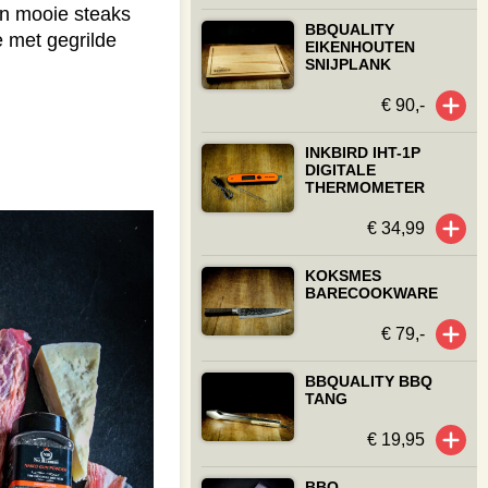
 in mooie steaks
BBQUALITY
e met gegrilde
EIKENHOUTEN
SNIJPLANK
€ 90,-
INKBIRD IHT-1P
DIGITALE
THERMOMETER
€ 34,99
KOKSMES
BARECOOKWARE
€ 79,-
BBQUALITY BBQ
TANG
€ 19,95
BBQ