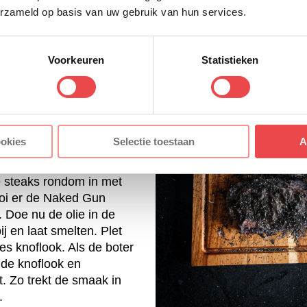
erste gedeelte af. Smeer
erzameld op basis van uw gebruik van hun services.
ijfolie en strooi er wat
rheen. Rol ze daarna in
Voorkeuren
Statistieken
ineren
met het vlees. Begin met
aminha in mooie steaks.
ookies
Selectie toestaan
A
de draad mee, zodat we
en de draad in kunnen
 steaks rondom in met
oi er de Naked Gun
 Doe nu de olie in de
j en laat smelten. Plet
es knoflook. Als de boter
 de knoflook en
et. Zo trekt de smaak in
.