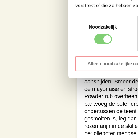
hier het hardste, ond
verstrekt of die ze hebben v
ze vervolgens in met ol
van The Hulk rub ove
Toestemmingsselectie
met het ontbijtspek.
Noodzakelijk
Maminha steaks mar
Hierna gaan we door 
het snijden van de m
Alleen noodzakelijke c
Let op: snijd ze met 
ze na het bakken teg
aansnijden. Smeer de
de mayonaise en stro
Powder rub overheen.
pan,voeg de boter erbi
ondertussen de teentj
gesmolten is, leg dan
rozemarijn in de skill
het olieboter-mengsel