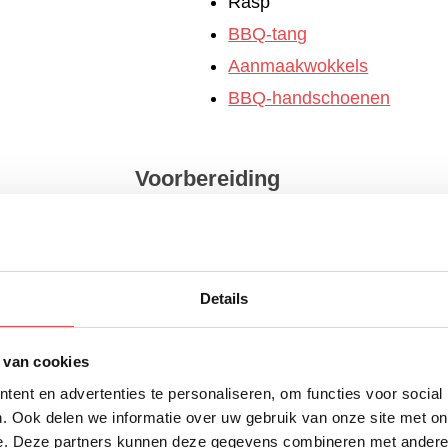
Rasp
BBQ-tang
Aanmaakwokkels
BBQ-handschoenen
Voorbereiding
eken van de BBQ met een
directe opstelling
en breng de 
Details
eveer 200 graden Celsius.Warm de skillet mee op.
 van cookies
en voor de BBQ
ent en advertenties te personaliseren, om functies voor social
. Ook delen we informatie over uw gebruik van onze site met on
we met de asperges. Snijd
e. Deze partners kunnen deze gegevens combineren met andere i