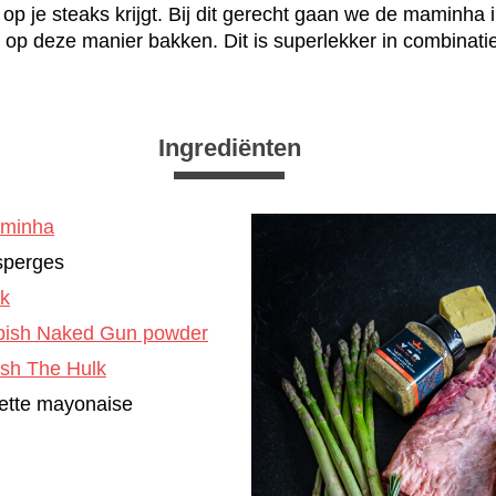
 op je steaks krijgt. Bij dit gerecht gaan we de maminha
 op deze manier bakken. Dit is superlekker in combinati
Ingrediënten
minha
sperges
ek
ish Naked Gun powder
sh The Hulk
vette mayonaise