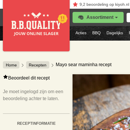
9,2
beoordeling
op kiyoh.nl
Z
Assortiment
je
f
s
Acties
BBQ
Dagelijks
vl
Mayo sear maminha recept
Home
Recepten
Beoordeel dit recept
Je moet ingelogd zijn om een
beoordeling achter te laten.
RECEPTINFORMATIE