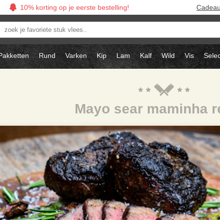
10% korting op je eerste bestelling!
Cadea
oek
avoriete
tuk
Pakketten
Rund
Varken
Kip
Lam
Kalf
Wild
Vis
Selec
ees..
Mayo sear maminha r