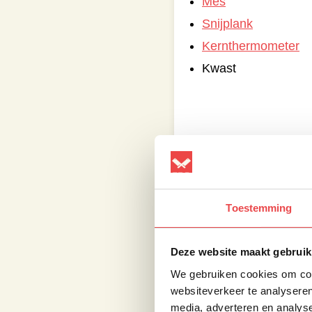
Mes
Snijplank
Kernthermometer
Kwast
Directe hitte
Begin met het aanst
Toestemming
temperatuur naar ong
Deze website maakt gebruik
Asperges klaarmak
We gebruiken cookies om cont
websiteverkeer te analyseren
Als eerste beginnen 
media, adverteren en analys