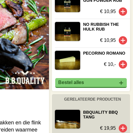
GUN POWDER RUB
€ 10,95
NO RUBBISH THE
HULK RUB
€ 10,95
PECORINO ROMANO
€ 10,-
Bestel alles
GERELATEERDE PRODUCTEN
BBQUALITY BBQ
TANG
kken en die flink
€ 19,95
bereiden waarmee