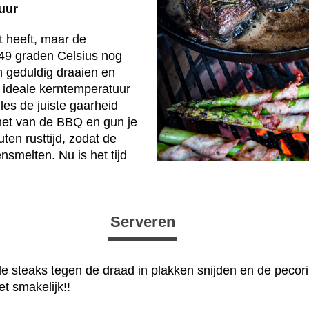
uur
st heeft, maar de
49 graden Celsius nog
dan geduldig draaien en
 ideale kerntemperatuur
lles de juiste gaarheid
e het van de BBQ en gun je
uten rusttijd, zodat de
melten. Nu is het tijd
Serveren
de steaks tegen de draad in plakken snijden en de peco
t smakelijk!!