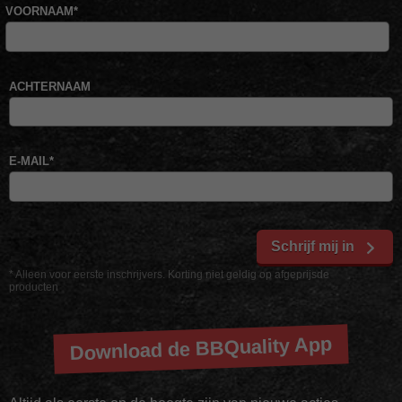
VOORNAAM
*
ACHTERNAAM
E-MAIL
*
Schrijf mij in
* Alleen voor eerste inschrijvers. Korting niet geldig op afgeprijsde
producten
Download de BBQuality App