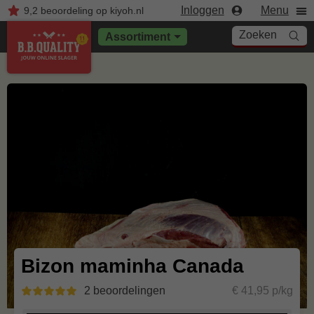
Inloggen
Menu
9,2
beoordeling
op kiyoh.nl
Zoeken
Assortiment
Bizon maminha Canada
2 beoordelingen
€ 41,95 p/kg