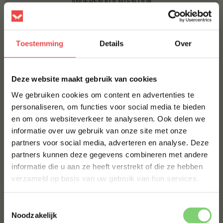
ANDEREN KOCHTEN OOK
BIZON PICANHA CANADA
Toestemming
Details
Over
€ 65,-
×
Deze website maakt gebruik van cookies
JALAPEÑO CHEDDAR WORST HOME MADE
TEXAS STYLE
We gebruiken cookies om content en advertenties te
personaliseren, om functies voor social media te bieden
€ 8,99
en om ons websiteverkeer te analyseren. Ook delen we
10% korting op je
ANGUS BEEF HAMMER
informatie over uw gebruik van onze site met onze
eerste bestelling*
partners voor social media, adverteren en analyse. Deze
Schrijf je in voor onze nieuwsbrief en ontvang direct
partners kunnen deze gegevens combineren met andere
10% korting op jouw eerste bestelling.
informatie die u aan ze heeft verstrekt of die ze hebben
€ 76,50
€ 45,90
VOORNAAM
*
verzameld op basis van uw gebruik van hun services.
Toestemmingsselectie
ACHTERNAAM
*
Noodzakelijk