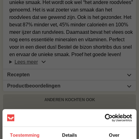
unieke smaak. Het wordt ook wel “het andere roodvlees”
genoemd. Het is wat zoeter van smaak dan het
roodvlees dat we gewend zijn. Ook is het gezonder. Het
bevat 87% minder vet, 45% minder calorieën en 100%
meer ijzer dan rundvlees. Daarnaast bevat het vlees ook
nog eens essentiële mineralen en vitaminen. Perfect
voor in een dieet dus! Bestel de bizon shortribs dus snel
en ervaar de unieke smaak. Proef het goede leven!
Lees meer
Recepten
Productbeoordelingen
ANDEREN KOCHTEN OOK
JALAPEÑO CHEDDAR WORST HOME MADE
TEXAS STYLE
€ 8,99
Toestemming
Details
Over