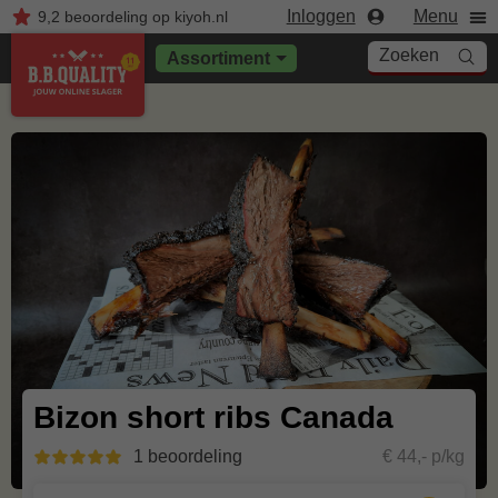
Inloggen
Menu
9,2
beoordeling
op kiyoh.nl
Zoeken
Assortiment
Bizon short ribs Canada
1 beoordeling
€ 44,- p/kg