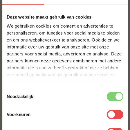
ANGUS BEEF HAMMER
×
€ 22,50
€ 13,50
Deze website maakt gebruik van cookies
We gebruiken cookies om content en advertenties te
NO RUBBISH NAKED GUN POWDER RUB
personaliseren, om functies voor social media te bieden
€ 10,95
en om ons websiteverkeer te analyseren. Ook delen we
10% korting op je
informatie over uw gebruik van onze site met onze
eerste bestelling*
partners voor social media, adverteren en analyse. Deze
Schrijf je in voor onze nieuwsbrief en ontvang direct
partners kunnen deze gegevens combineren met andere
10% korting op jouw eerste bestelling.
informatie die u aan ze heeft verstrekt of die ze hebben
VOORNAAM
*
verzameld op basis van uw gebruik van hun services.
Toestemmingsselectie
ACHTERNAAM
*
Noodzakelijk
Bizon ribeye Canada
Bizon picanha Canada
(2
)
(1
)
Voorkeuren
E-MAILADRES
*