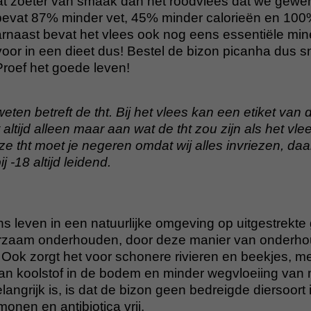
t zoeter van smaak dan het roodvlees dat we gewend
bevat 87% minder vet, 45% minder calorieën en 100%
rnaast bevat het vlees ook nog eens essentiële min
voor in een dieet dus! Bestel de bizon picanha dus s
roef het goede leven!
eten betreft de tht. Bij het vlees kan een etiket van 
 altijd alleen maar aan wat de tht zou zijn als het vle
eze tht moet je negeren omdat wij alles invriezen, da
ij -18 altijd leidend.
 leven in een natuurlijke omgeving op uitgestrekte 
rzaam onderhouden, door deze manier van onderhoud
ct. Ook zorgt het voor schonere rivieren en beekjes, m
 van koolstof in de bodem en minder wegvloeiing van
langrijk is, is dat de bizon geen bedreigde diersoort 
monen en antibiotica vrij.