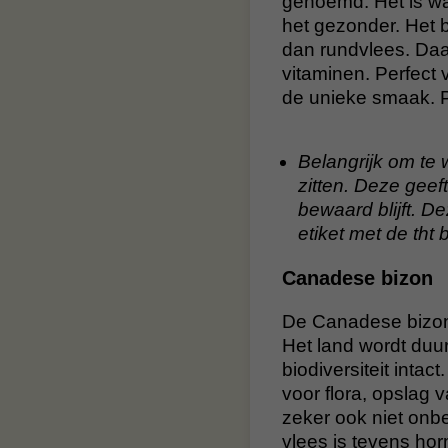
genoemd. Het is wa
het gezonder. Het 
dan rundvlees. Daa
vitaminen. Perfect 
de unieke smaak. P
Belangrijk om te w
zitten. Deze geeft
bewaard blijft. D
etiket met de tht b
Canadese bizon
De Canadese bizons
Het land wordt duu
biodiversiteit inta
voor flora, opslag
zeker ook niet onbe
vlees is tevens hor