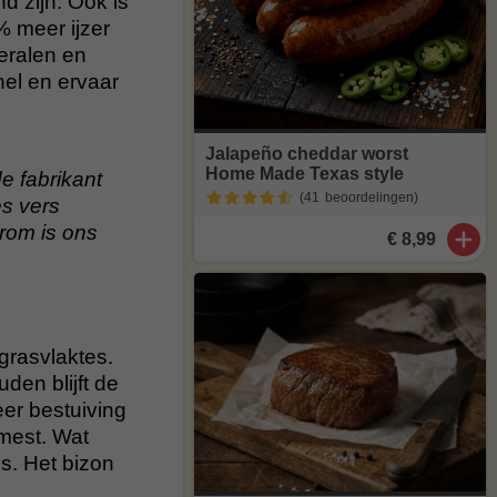
 zijn. Ook is
 meer ijzer
eralen en
nel en ervaar
Jalapeño cheddar worst
Home Made Texas style
de fabrikant
(41
beoordelingen
)
es vers
arom is ons
€ 8,99
grasvlaktes.
en blijft de
eer bestuiving
 mest. Wat
is. Het bizon