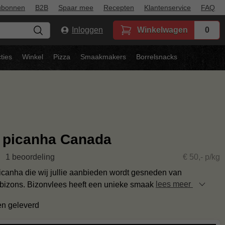
ubonnen
B2B
Spaar mee
Recepten
Klantenservice
FAQ
Inloggen
Winkelwagen
0
ties
Winkel
Pizza
Smaakmakers
Borrelsnacks
 picanha Canada
1 beoordeling
€ 50,- p/kg
icanha die wij jullie aanbieden wordt gesneden van
izons. Bizonvlees heeft een unieke smaak
lees meer
en geleverd