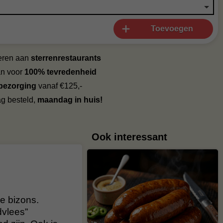
Toevoegen
veren aan
sterrenrestaurants
an voor
100% tevredenheid
 bezorging
vanaf €125,-
g besteld,
maandag in huis!
Ook interessant
e bizons.
dvlees”