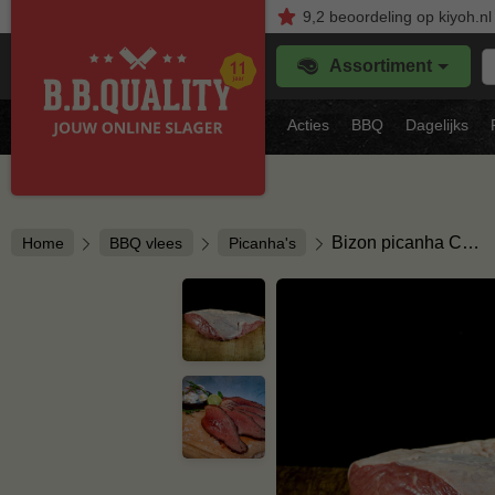
9,2
beoordeling
op kiyoh.nl
Z
Assortiment
je
f
s
Acties
BBQ
Dagelijks
vl
Bizon picanha C…
Home
BBQ vlees
Picanha's