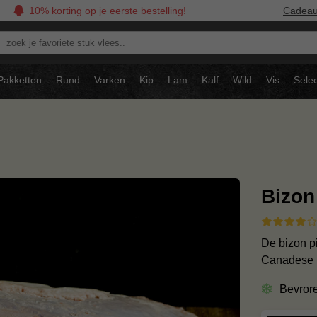
10% korting op je eerste bestelling!
Cadea
oek
avoriete
tuk
Pakketten
Rund
Varken
Kip
Lam
Kalf
Wild
Vis
Selec
ees..
Bizon
De bizon p
Canadese b
Bevror