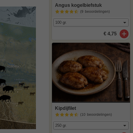
Angus kogelbiefstuk
(9
beoordelingen
)
€ 4,75
Kipdijfilet
(10
beoordelingen
)