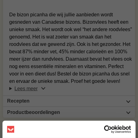
De bizon picanha die wij jullie aanbieden wordt
gesneden van Canadese bizons. Bizonvlees heeft een
unieke smaak. Het wordt ook wel “het andere roodvlees”
genoemd. Het is wat zoeter van smaak dan het
roodvlees dat we gewend zijn. Ook is het gezonder. Het
bevat 87% minder vet, 45% minder calorieën en 100%
meer ijzer dan rundvlees. Daarnaast bevat het vlees ook
nog eens essentiële mineralen en vitaminen. Perfect
voor in een dieet dus! Bestel de bizon picanha dus snel
en ervaar de unieke smaak. Proef het goede leven!
Lees meer
Recepten
Productbeoordelingen
ANDEREN KOCHTEN OOK