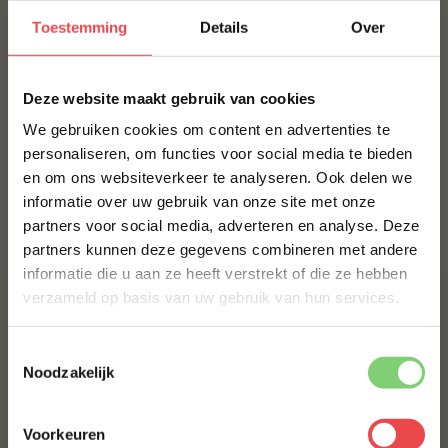
JALAPEÑO CHEDDAR WORST HOME MADE
TEXAS STYLE
Toestemming
Details
Over
€ 8,99
×
Deze website maakt gebruik van cookies
EENDENBORSTFILET
We gebruiken cookies om content en advertenties te
€ 13,50
personaliseren, om functies voor social media te bieden
en om ons websiteverkeer te analyseren. Ook delen we
10% korting op je
ANGUS BURGER, 6 HALEN 5 BETALEN
informatie over uw gebruik van onze site met onze
eerste bestelling*
€ 30,-
€ 25,-
partners voor social media, adverteren en analyse. Deze
Schrijf je in voor onze nieuwsbrief en ontvang direct
partners kunnen deze gegevens combineren met andere
10% korting op jouw eerste bestelling.
informatie die u aan ze heeft verstrekt of die ze hebben
VOORNAAM
*
verzameld op basis van uw gebruik van hun services.
Toestemmingsselectie
ACHTERNAAM
*
Noodzakelijk
Voorkeuren
Angus kogelbiefstuk
E-MAILADRES
*