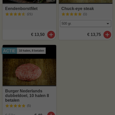
Eendenborstfilet
Chuck-eye steak
(21
)
(1
)
€ 13,50
€ 13,75
ACTIE
10 halen, 8 betalen
Burger Nederlands
dubbeldoel, 10 halen 8
betalen
(5
)