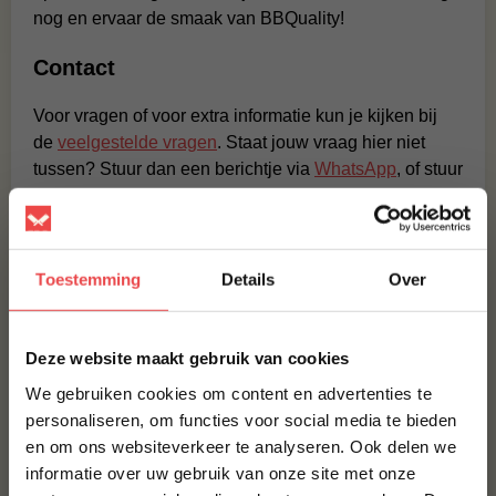
nog en ervaar de smaak van BBQuality!
Contact
Voor vragen of voor extra informatie kun je kijken bij
de
veelgestelde vragen
. Staat jouw vraag hier niet
tussen? Stuur dan een berichtje via
WhatsApp
, of stuur
een mailtje naar:
info@bbquality.nl
. We helpen je graag!
BBQuality
Toestemming
Details
Over
BBQuality staat voor betaalbaar kwaliteitsvlees. Ons
vlees is van nature al heerlijk van smaak, maar met een
×
marinade of
rub
kun je je vlees eventueel nog wat meer
Deze website maakt gebruik van cookies
op smaak brengen. Bestel je kwaliteitsvlees vandaag
We gebruiken cookies om content en advertenties te
nog en ervaar de smaak van BBQuality!
personaliseren, om functies voor social media te bieden
Contact
en om ons websiteverkeer te analyseren. Ook delen we
10% korting op je
informatie over uw gebruik van onze site met onze
eerste bestelling*