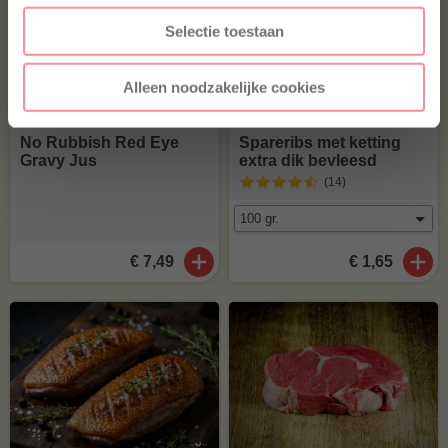
Selectie toestaan
Alleen noodzakelijke cookies
No Rubbish Red Eye
Spareribs met ketting
Gravy Jus
extra dik bevleesd
(14
)
€ 7,49
€ 1,65