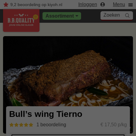
Inloggen
Menu
9,2
beoordeling
op kiyoh.nl
Zoeken
Assortiment
Bull’s wing Tierno
1 beoordeling
€ 17,50 p/kg