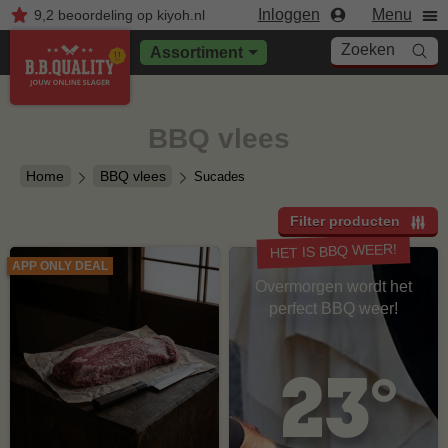
Inloggen
Menu
9,2
beoordeling
op kiyoh.nl
Zoeken
Assortiment
BBQ vlees
Home
BBQ vlees
Sucades
Filter producten
HET IS BBQ WEER!
APP ONLY DEAL
Overmorgen wordt het
perfect BBQ weer!
23°