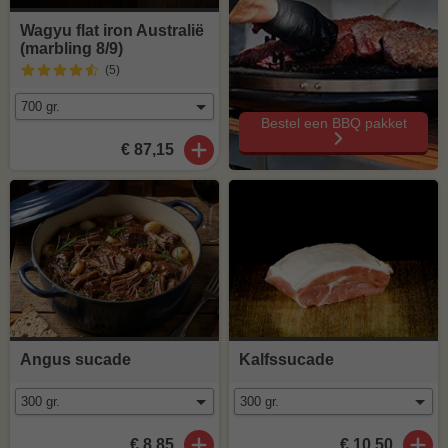
Wagyu flat iron Australië
(marbling 8/9)
(5
)
Bestel een BBQ pakket
€ 87,15
Angus sucade
Kalfssucade
€ 8,85
€ 10,50