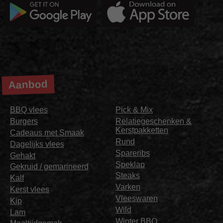
Aanbod
BBQ vlees
Pick & Mix
Burgers
Relatiegeschenken &
Kerstpakketten
Cadeaus met Smaak
Rund
Dagelijks vlees
Spareribs
Gehakt
Speklap
Gekruid / gemarineerd
Steaks
Kalf
Varken
Kerst vlees
Vleeswaren
Kip
Wild
Lam
Winter BBQ