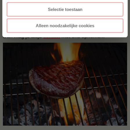
Meer weten?
Selectie toestaan
Kijk dan eerst even of je vraag wordt beantwoord bij
al de
veelgestelde vragen
.
Staat jouw vraag over bbq
Alleen noodzakelijke cookies
vlees of een vleespakket op de bbq daar niet tussen?
Dan mag je altijd
contact
met ons opnemen!