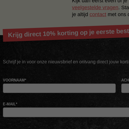
Kijk dan eerst even of j
veelgestelde vragen
.
Sta
je altijd
contact
met ons 
Krijg direct 10% korting op je eerste best
Schrijf je in voor onze nieuwsbrief en ontvang direct jouw kor
VOORNAAM
*
AC
E-MAIL
*