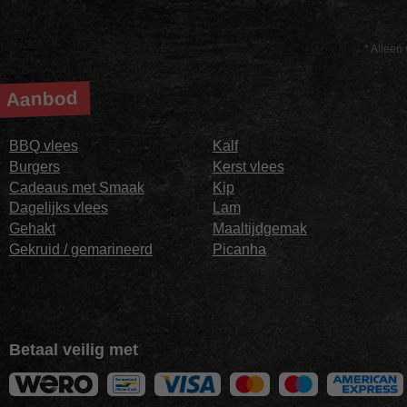
* Alleen 
Aanbod
BBQ vlees
Kalf
Burgers
Kerst vlees
Cadeaus met Smaak
Kip
Dagelijks vlees
Lam
Gehakt
Maaltijdgemak
Gekruid / gemarineerd
Picanha
Betaal veilig met