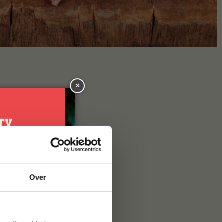
×
je
Over
g*
brief en ontvang
ste bestelling.