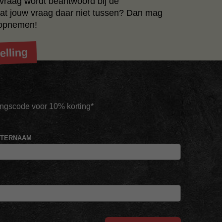
e vraag wordt beantwoord bij de
at jouw vraag daar niet tussen? Dan mag
opnemen!
elling
tingscode voor 10% korting*
HTERNAAM