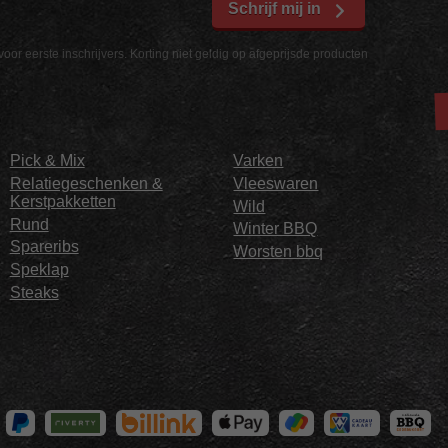
Schrijf mij in
voor eerste inschrijvers. Korting niet geldig op afgeprijsde producten
Pick & Mix
Varken
Relatiegeschenken &
Vleeswaren
Kerstpakketten
Wild
Rund
Winter BBQ
Spareribs
Worsten bbq
Speklap
Steaks