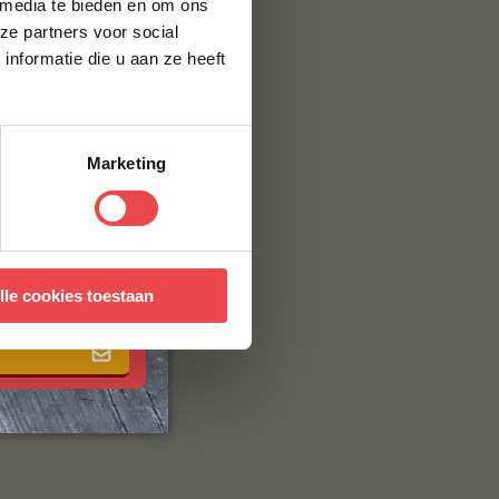
 media te bieden en om ons
ze partners voor social
nformatie die u aan ze heeft
Marketing
 met onze
algemene
lle cookies toestaan