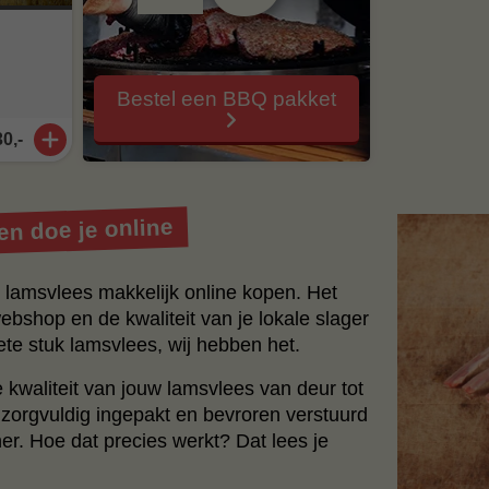
Bestel een BBQ pakket
30,-
n doe je online
uw lamsvlees makkelijk online kopen. Het
ebshop en de kwaliteit van je lokale slager
ete stuk lamsvlees, wij hebben het.
kwaliteit van jouw lamsvlees van deur tot
t zorgvuldig ingepakt en bevroren verstuurd
ner. Hoe dat precies werkt? Dat lees je