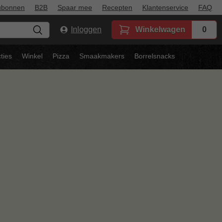
ubonnen
B2B
Spaar mee
Recepten
Klantenservice
FAQ
Inloggen
Winkelwagen
0
ties
Winkel
Pizza
Smaakmakers
Borrelsnacks