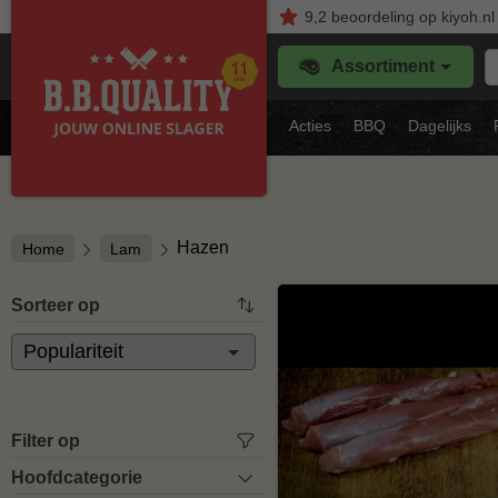
9,2
beoordeling
op kiyoh.nl
Z
Assortiment
je
f
s
Acties
BBQ
Dagelijks
vl
Hazen
Home
Lam
Sorteer op
Filter op
Hoofdcategorie