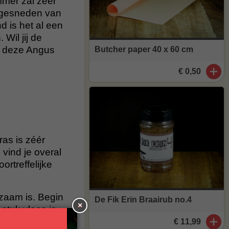
mmer zal zeer
 gesneden van
d is het al een
 Wil jij de
an deze Angus
Butcher paper 40 x 60 cm
€ 0,50
ras is zéér
vind je overal
ortreffelijke
zaam is. Begin
De Fik Erin Braairub no.4
×
stuk vlees is
€ 11,99