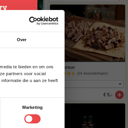
ier, deze
s te leveren.
je
Over
g*
al heerlijk van
brief en ontvang
ste bestelling.
t meer op
maak van
 media te bieden en om ons
Procureur
ze partners voor social
(24
beoordelingen
)
nformatie die u aan ze heeft
€ 5,-
agen
. Staat
stuur een mailtje
Marketing