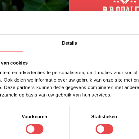
ordt namelijk gesneden uit een door gras gevoed d
le ruimte en vrijheid om uitstekend kwaliteitsrundvlee
10% korting op 
Details
eerste bestellin
r betaalbaar kwaliteitsvlees. Ons vlees is van nature 
Schrijf je in voor onze nieuws
 van cookies
direct 10% korting op jouw eer
en marinade of
rub
kun je je vlees eventueel nog wa
tel je kwaliteitsvlees vandaag nog en ervaar de s
ent en advertenties te personaliseren, om functies voor social
VOORNAAM
*
. Ook delen we informatie over uw gebruik van onze site met on
e. Deze partners kunnen deze gegevens combineren met andere i
erzameld op basis van uw gebruik van hun services.
ACHTERNAAM
*
 extra informatie kun je kijken bij de
veelgestelde vr
t tussen? Stuur dan een berichtje via
WhatsApp
, of 
Voorkeuren
Statistieken
y.nl
. We helpen je graag!
E-MAILADRES
*