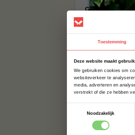
Grass fedd
Deze beef hammer w
runderen krijgen al
Toestemming
BBQuality
BBQuality staat voo
Deze website maakt gebruik
smaak, maar met e
smaak brengen. Bes
We gebruiken cookies om cont
BBQuality!
websiteverkeer te analyseren
media, adverteren en analys
Contact
verstrekt of die ze hebben v
Voor vragen of voor
Toestemmingsselectie
jouw vraag hier nie
Noodzakelijk
naar:
info@bbqualit