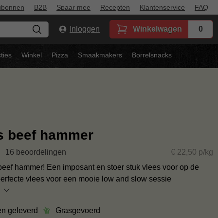
ubonnen
B2B
Spaar mee
Recepten
Klantenservice
FAQ
Inloggen
Winkelwagen
0
ties
Winkel
Pizza
Smaakmakers
Borrelsnacks
s beef hammer
16 beoordelingen
€ 22,50 p/kg
eef hammer! Een imposant en stoer stuk vlees voor op de
erfecte vlees voor een mooie low and slow sessie
en geleverd
Grasgevoerd