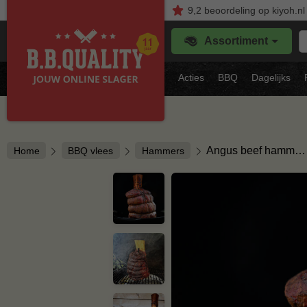
9,2
beoordeling
op kiyoh.nl
Z
Assortiment
je
f
s
Acties
BBQ
Dagelijks
vl
Angus beef hamm…
Home
BBQ vlees
Hammers