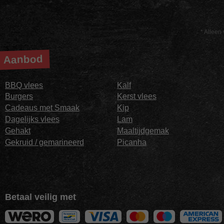
* Alleen 
Aanbod
BBQ vlees
Kalf
Burgers
Kerst vlees
Cadeaus met Smaak
Kip
Dagelijks vlees
Lam
Gehakt
Maaltijdgemak
Gekruid / gemarineerd
Picanha
Betaal veilig met