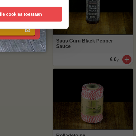
 met onze
algemene
lle cookies toestaan
Saus Guru Black Pepper
Sauce
€ 6,-
Rolladetouw