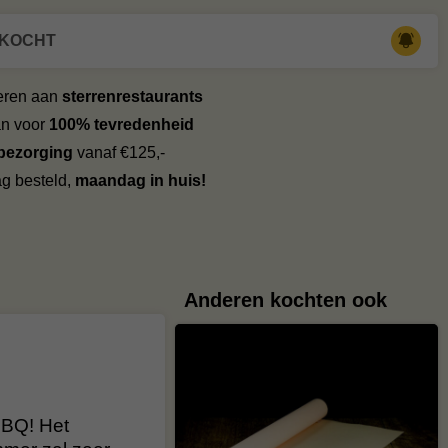
RKOCHT
veren aan
sterrenrestaurants
an voor
100% tevredenheid
 bezorging
vanaf €125,-
g besteld,
maandag in huis!
Anderen kochten ook
BBQ! Het