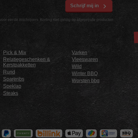
Schrijf mij in
voor eerste inschrijvers. Korting niet geldig op afgeprijsde producten
Pick & Mix
Varken
Relatiegeschenken &
Vleeswaren
Kerstpakketten
Wild
Rund
Winter BBQ
Spareribs
Worsten bbq
Speklap
Steaks