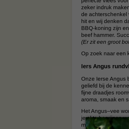
perfecte vlees voo
zeker indruk make
de achterschenkel 
hit en wij denken da
BBQ-koning zijn en
beef hammer. Succ
(Er zit een groot 
Op zoek naar een kl
Iers Angus rundv
Onze Ierse Angus b
geliefd bij de kenn
fijne draadjes roomw
aroma, smaak en sa
Het Angus–vee word
je al te begrijpen
met een zeer natuu