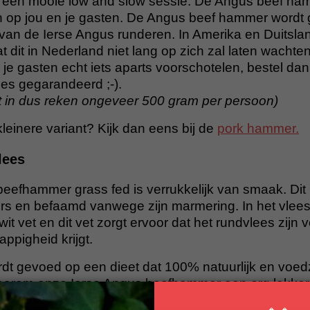
r een mooie low and slow sessie. De Angus beef ha
n op jou en je gasten. De Angus beef hammer wordt
van de Ierse Angus runderen. In Amerika en Duitslan
t dit in Nederland niet lang op zich zal laten wachten.
 je gasten echt iets aparts voorschotelen, bestel d
es gegarandeerd ;-).
bot in dus reken ongeveer 500 gram per persoon)
einere variant? Kijk dan eens bij de
pork hammer.
lees
eefhammer grass fed is verrukkelijk van smaak. Dit 
ers en befaamd vanwege zijn marmering. In het vlees 
it vet en dit vet zorgt ervoor dat het rundvlees zijn vo
ppigheid krijgt.
t gevoed op een dieet dat 100% natuurlijk en voed
 waarom onze Ierse Angus beefhammer een erg lekker 
rlijke smaak.