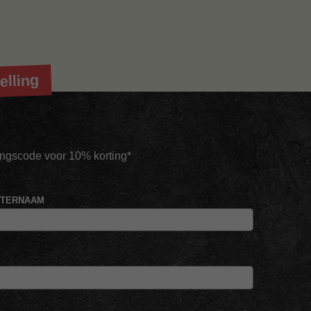
elling
tingscode voor 10% korting*
HTERNAAM