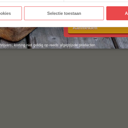
Met jouw aanmelding ga je akkoord
ookies
Selectie toestaan
A
voorwaarden.
Aanmelden
hrijvers, korting niet geldig op reeds afgeprijsde producten.