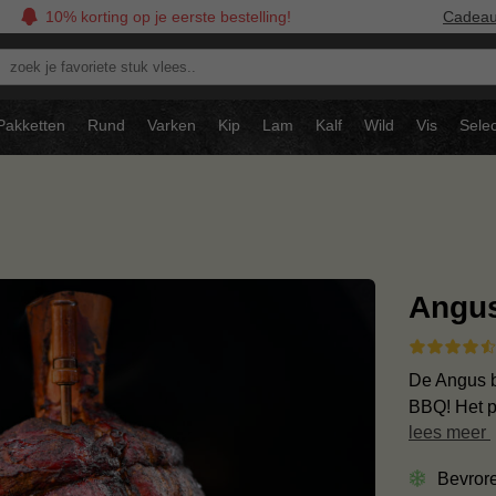
10% korting op je eerste bestelling!
Cadea
oek
avoriete
tuk
Pakketten
Rund
Varken
Kip
Lam
Kalf
Wild
Vis
Selec
ees..
Angu
De Angus b
BBQ! Het p
lees meer
Bevror