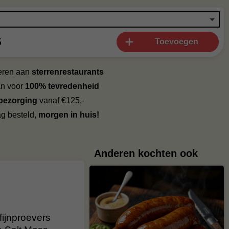
5
Toevoegen
veren aan
sterrenrestaurants
an voor
100% tevredenheid
 bezorging
vanaf €125,-
g besteld,
morgen in huis!
Anderen kochten ook
fijnproevers