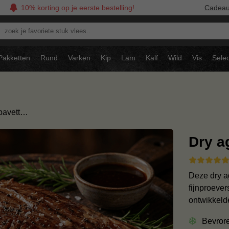
10% korting op je eerste bestelling!
Cadea
oek
avoriete
tuk
Pakketten
Rund
Varken
Kip
Lam
Kalf
Wild
Vis
Selec
ees..
bavett…
Dry a
Deze dry ag
fijnproever
ontwikkeld
Bevror