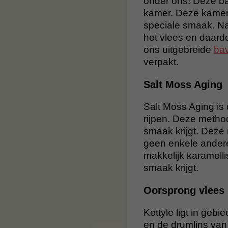
onder ons! Deze bav
kamer. Deze kamer
speciale smaak. Na
het vlees en daardo
ons uitgebreide
bav
verpakt.
Salt Moss Aging
Salt Moss Aging is
rijpen. Deze metho
smaak krijgt. Deze
geen enkele andere
makkelijk karamell
smaak krijgt.
Oorsprong vlees
Kettyle ligt in geb
en de drumlins van