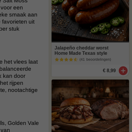
e Salt Moss
 voor een
nieke smaak aan
favorieten uit
per stuk
Jalapeño cheddar worst
Home Made Texas style
(41
beoordelingen
)
 het vlees laat
ebalanceerde
€ 8,99
k kan door
et rijpen
te, nootachtige
lls, Golden Vale
 van