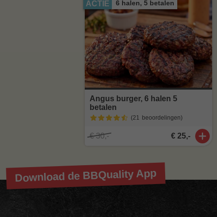
6 halen, 5 betalen
ACTIE
Angus burger, 6 halen 5
betalen
(21
beoordelingen
)
€ 30,-
€ 25,-
Download de BBQuality App