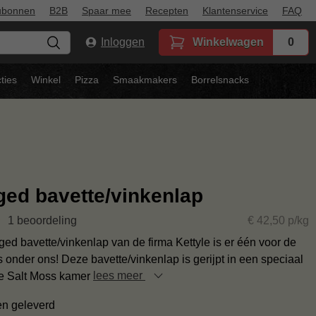
ubonnen
B2B
Spaar mee
Recepten
Klantenservice
FAQ
Inloggen
Winkelwagen
0
ties
Winkel
Pizza
Smaakmakers
Borrelsnacks
ged bavette/vinkenlap
1 beoordeling
€ 42,50 p/kg
ed bavette/vinkenlap van de firma Kettyle is er één voor de
s onder ons! Deze bavette/vinkenlap is gerijpt in een speciaal
e Salt Moss kamer
lees meer
en geleverd