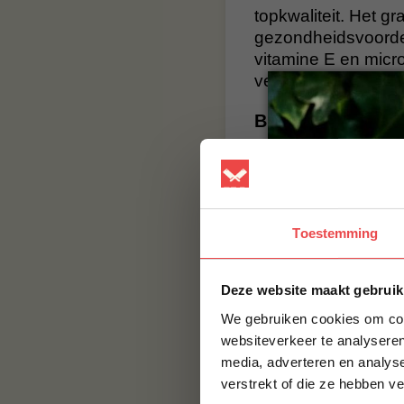
topkwaliteit. Het g
gezondheidsvoordel
vitamine E en micro
veld.
BBQuality
BBQuality staat voo
smaak, maar met e
smaak brengen. Bes
BBQuality!
Toestemming
Contact
Deze website maakt gebruik
Voor vragen of voor
We gebruiken cookies om cont
jouw vraag hier nie
websiteverkeer te analyseren
naar:
info@bbqualit
media, adverteren en analys
verstrekt of die ze hebben v