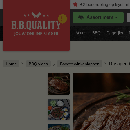
9,2
beoordeling
op kiyoh.nl
Z
Assortiment
je
f
s
Acties
BBQ
Dagelijks
vl
Dry aged 
Home
BBQ vlees
Bavette/vinkenlappen