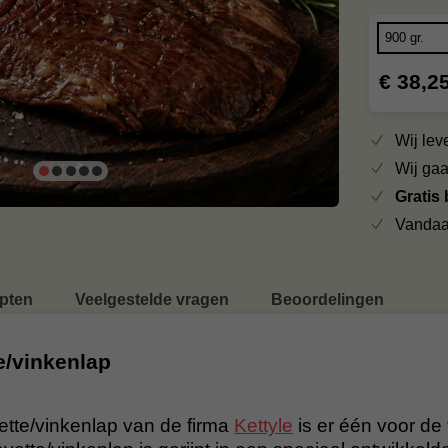
€ 38,2
Wij le
Wij ga
Gratis
Vandaa
pten
Veelgestelde vragen
Beoordelingen
e/vinkenlap
tte/vinkenlap van de firma
Kettyle
is er één voor de 