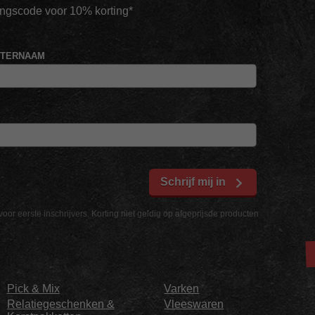
tingscode voor 10% korting*
HTERNAAM
Schrijf mij in
voor eerste inschrijvers. Korting niet geldig op afgeprijsde producten
Pick & Mix
Varken
Relatiegeschenken &
Vleeswaren