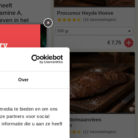
heeft
amine A,
Procureur Heyde Hoeve
even in het
(16
beoordelingen
)
×
€ 7,75
al heerlijk van
t meer op
maak van
je
Over
g*
brief en ontvang
ste bestelling.
agen
. Staat
 media te bieden en om ons
stuur een mailtje
ze partners voor social
Bavette/maanvlees
nformatie die u aan ze heeft
Tierno
(12
beoordelingen
)