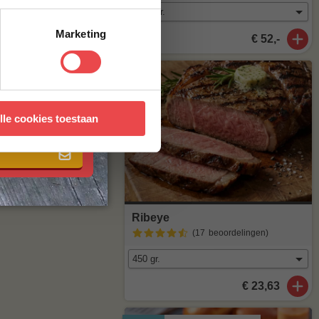
Marketing
€ 52,-
 met onze
algemene
lle cookies toestaan
Ribeye
(17
beoordelingen
)
€ 23,63