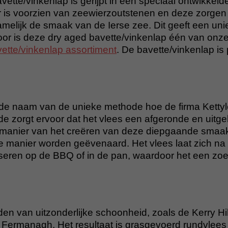
ette/vinkenlap is gerijpt in een speciaal ontwikkeld
 is voorzien van zeewierzoutstenen en deze zorgen
melijk de smaak van de Ierse zee. Dit geeft een u
or is deze dry aged bavette/vinkenlap één van onze 
ette/vinkenlap assortiment
. De bavette/vinkenlap is 
 de naam van de unieke methode hoe de firma Kettyle
de zorgt ervoor dat het vlees een afgeronde en uitg
 manier van het creëren van deze diepgaande smaa
 manier worden geëvenaard. Het vlees laat zich na h
iseren op de BBQ of in de pan, waardoor het een zoe
ieden van uitzonderlijke schoonheid, zoals de Kerry Hi
 Fermanagh. Het resultaat is grasgevoerd rundvlees