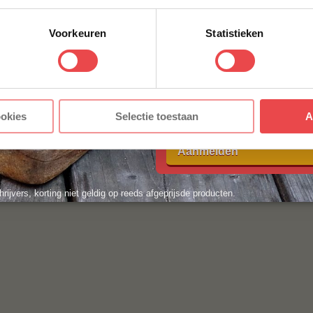
Voorkeuren
Statistieken
E-MAILADRES
*
Met jouw aanmelding ga je akkoord
ookies
Selectie toestaan
A
voorwaarden.
Aanmelden
hrijvers, korting niet geldig op reeds afgeprijsde producten.