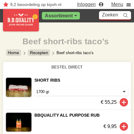
Inloggen
Menu
9,2
beoordeling
op kiyoh.nl
Zoeken
Assortiment
Beef short-ribs taco’s
Home
Recepten
Beef short-ribs taco’s
BESTEL DIRECT
SHORT RIBS
€ 55,25
BBQUALITY ALL PURPOSE RUB
€ 9,95