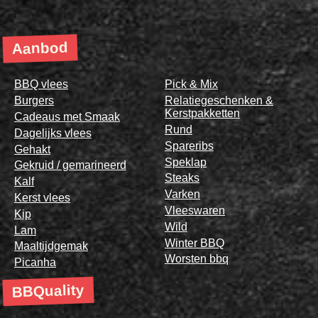
Aanbod
BBQ vlees
Pick & Mix
Burgers
Relatiegeschenken &
Kerstpakketten
Cadeaus met Smaak
Rund
Dagelijks vlees
Spareribs
Gehakt
Speklap
Gekruid / gemarineerd
Steaks
Kalf
Varken
Kerst vlees
Vleeswaren
Kip
Wild
Lam
Winter BBQ
Maaltijdgemak
Worsten bbq
Picanha
BBQuality