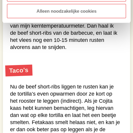
Uiteindelijk na 12 uur hebben de beef short-
Alleen noodzakelijke cookies
ribs een
kerntemperatuur
van 89°C bereikt en
voel ik weinig tot geen weerstand met de punt
van mijn kerntemperatuurmeter.
Dan haal ik
de beef short-ribs van de barbecue, en laat ik
het vlees nog een 10-15 minuten rusten
alvorens aan te snijden.
Taco's
Nu de beef short-ribs liggen te rusten kan je
de tortilla’s even opwarmen door ze kort op
het rooster te leggen (indirect).
Als je Cojita
kaas hebt kunnen bemachtigen, leg hiervan
dan wat op elke tortilla en laat het een beetje
smelten. Fetakaas smelt helaas niet, en kan je
er dan ook beter pas op leggen als je de