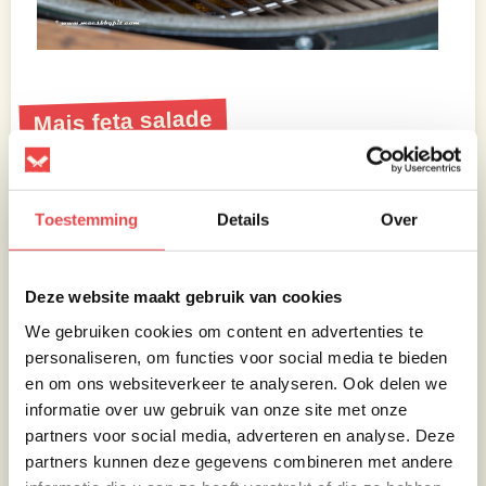
Mais feta salade
Snijd de chili of Jalapeño peper fijn, en breek
de Cojita of fetakaas in kleine stukjes.
Doe
Toestemming
Details
Over
alle ingrediënten in een schaal, en serveer dit
apart bij de beef short-rib taco’s.
Speel met de
hoeveelheid chilipeper (of Jalapeño), en
Deze website maakt gebruik van cookies
chilipoeder om de gewenste pittigheid te
We gebruiken cookies om content en advertenties te
krijgen.
personaliseren, om functies voor social media te bieden
Omdat ik heb besloten om de beef short-ribs
en om ons websiteverkeer te analyseren. Ook delen we
niet te gaan inpakken moet ik wel iets doen
informatie over uw gebruik van onze site met onze
om te voorkomen dat het vlees niet te veel
partners voor social media, adverteren en analyse. Deze
uitdroogt.
Dit kan je doen door te moppen met
partners kunnen deze gegevens combineren met andere
een saus, of te sprayen met een vloeistof, of