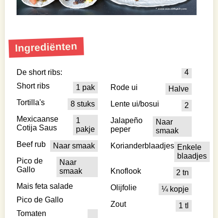
Ingrediënten
De short ribs:
4
Short ribs
1 pak
Rode ui
Halve
Tortilla's
8 stuks
Lente ui/bosui
2
Mexicaanse
1
Jalapeño
Naar
Cotija Saus
pakje
peper
smaak
Beef rub
Naar smaak
Korianderblaadjes
Enkele
blaadjes
Pico de
Naar
Gallo
smaak
Knoflook
2 tn
Mais feta salade
Olijfolie
¼ kopje
Pico de Gallo
Zout
1 tl
Tomaten