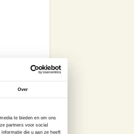
p met het sap
Over
 doekjes.
ximaal 1
kte keukenblad
 media te bieden en om ons
/tomatenpuree
ze partners voor social
nformatie die u aan ze heeft