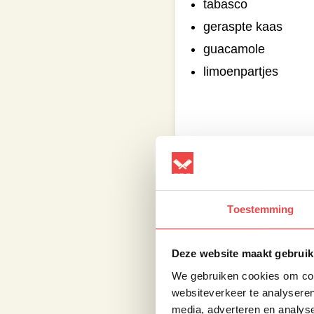
tabasco
geraspte kaas
guacamole
limoenpartjes
Rasp de middelgrote 
van 1 limoen en de t
Toestemming
Maak een gedeelte va
Snij de procureur in 
Deze website maakt gebruik
centimeter dik en leg
We gebruiken cookies om cont
zodat je 1 groot vlak 
websiteverkeer te analyseren
mengsel en bestrooi d
media, adverteren en analys