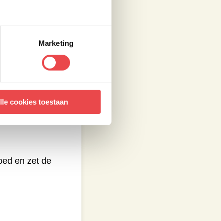
 uit: stapel nu al
Marketing
e middelgrote
lle cookies toestaan
de paprika en de
goed en zet de