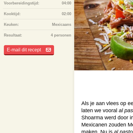
Voorbereidingstijd:
04:00
Kooktijd:
02:00
Keuken:
Mexicaans
Resultaat:
4 personen
E-mail dit recept
Als je aan vlees op e
laten we vooral
al pas
Shoarma werd door im
Mexicanen zouden Mex
maken. Nu is
al pasto