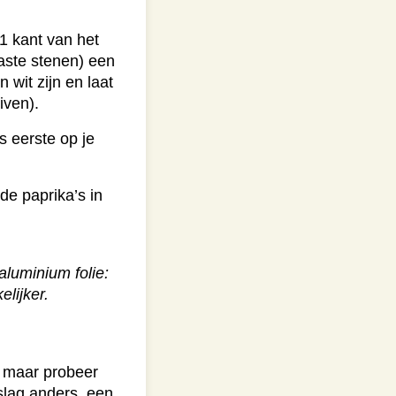
1 kant van het
aste stenen) een
 wit zijn en laat
iven).
s eerste op je
de paprika’s in
aluminium folie:
elijker.
t, maar probeer
slag anders, een