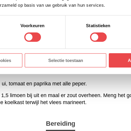
erzameld op basis van uw gebruik van hun services.
en zitten nu aan 1 kant van het vlees maar dat maakt niet
 doe dit in een diepvries zak.
 tot 4 uur marineren.
Voorkeuren
Statistieken
Gallo de tomaat in vieren en lepel de zaadjes en vocht
tvlees” van de tomaat zo fijn als mogelijk. Maak de tweed
ookies
Selectie toestaan
A
 deze ook in zo fijn mogelijke stukjes. Doe dit ook voor 
 ui, tomaat en paprika met alle peper.
n 1,5 limoen bij uit en maal er zout overheen. Meng het 
e koelkast terwijl het vlees marineert.
Bereiding