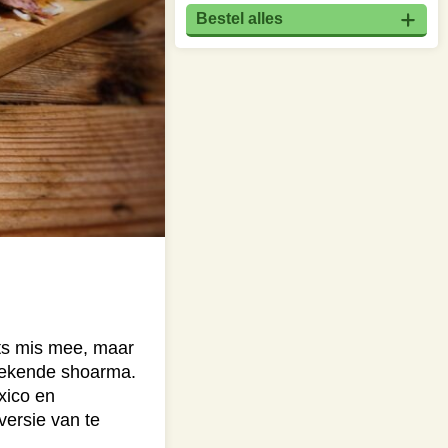
Bestel alles
ets mis mee, maar
bekende shoarma.
xico en
ersie van te