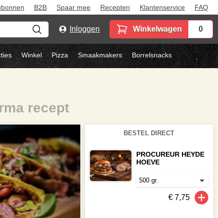
ubonnen
B2B
Spaar mee
Recepten
Klantenservice
FAQ
Inloggen
Winkelwagen
0
ties
Winkel
Pizza
Smaakmakers
Borrelsnacks
rma recept
BESTEL DIRECT
PROCUREUR HEYDE
HOEVE
€ 7,75