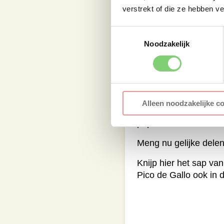
verstrekt of die ze hebben v
Alle marinade en kruid
het vlees op elkaar en
Toestemmingsselectie
Laat het vlees circa 2
Noodzakelijk
Pico de Gallo
Snij voor de Pico de 
eruit. Snij het “vruch
Alleen noodzakelijke c
tomaat schoon en snij
peper.
Meng nu gelijke delen
Knijp hier het sap va
Pico de Gallo ook in d