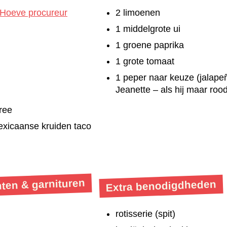
Hoeve procureur
2 limoenen
1 middelgrote ui
1 groene paprika
1 grote tomaat
1 peper naar keuze (jalape
Jeanette – als hij maar rood
ree
xicaanse kruiden taco
nten & garnituren
Extra benodigdheden
rotisserie (spit)