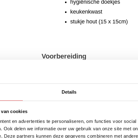
hygiënische doekjes
keukenkwast
stukje hout (15 x 15cm)
Voorbereiding
ui (tranende ogen alarm) en de knoflook en meng de ras
omatenpuree.
Details
n je keukenblad vrij en goed schoon met de hygiënische
zo dun mogelijke plakjes van een halve centimeter tot ma
 van cookies
 deze plakjes in een grote legpuzzel op je schoongemaa
ent en advertenties te personaliseren, om functies voor social
vlees krijgt. Smeer deze plak vlees in met je ui/knoflook
. Ook delen we informatie over uw gebruik van onze site met on
it met de Mexicaanse taco kruiden.
e. Deze partners kunnen deze gegevens combineren met andere i