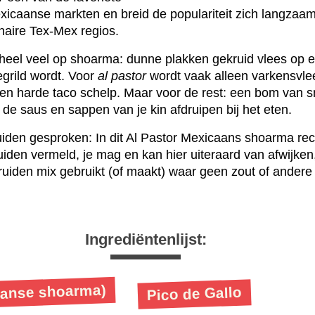
xicaanse markten en breid de populariteit zich langzaam
inaire Tex-Mex regios.
heel veel op shoarma: dunne plakken gekruid vlees op e
egrild wordt. Voor
al pastor
wordt vaak alleen varkensvlee
een harde taco schelp. Maar voor de rest: een bom van 
j de saus en sappen van je kin afdruipen bij het eten.
iden gesproken: In dit Al Pastor Mexicaans shoarma rec
uiden vermeld, je mag en kan hier uiteraard van afwijken
kruiden mix gebruikt (of maakt) waar geen zout of andere
Ingrediëntenlijst:
aanse shoarma)
Pico de Gallo