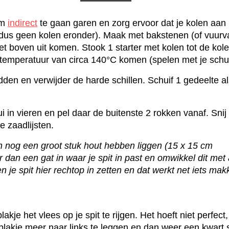
om
indirect
te gaan garen en zorg ervoor dat je kolen aan 
(dus geen kolen eronder). Maak met bakstenen (of vuurv
t boven uit komen. Stook 1 starter met kolen tot de kolen
temperatuur van circa 140°C komen (spelen met je schu
dden en verwijder de harde schillen. Schuif 1 gedeelte al
i in vieren en pel daar de buitenste 2 rokken vanaf. Snij 
e zaadlijsten.
en nog een groot stuk hout hebben liggen (15 x 15 cm
r dan een gat in waar je spit in past en omwikkel dit met
en je spit hier rechtop in zetten en dat
werkt net iets makk
lakje het vlees op je spit te rijgen. Het hoeft niet perfec
plakje meer naar links te leggen en dan weer een kwart 