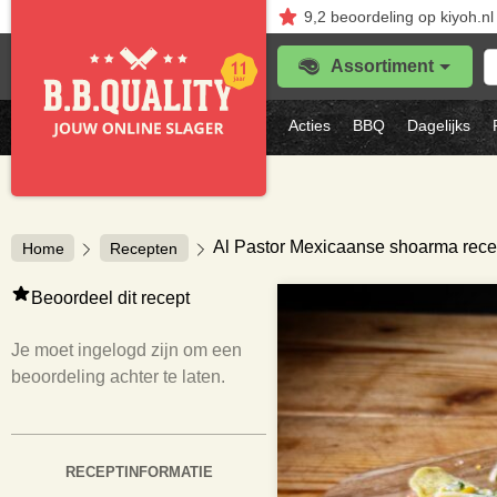
9,2
beoordeling
op kiyoh.nl
Z
Assortiment
je
f
s
Acties
BBQ
Dagelijks
vl
Al Pastor Mexicaanse shoarma rece
Home
Recepten
Beoordeel dit recept
Je moet ingelogd zijn om een
beoordeling achter te laten.
RECEPTINFORMATIE