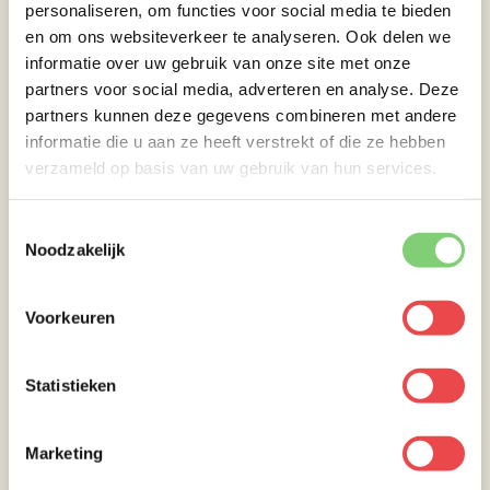
personaliseren, om functies voor social media te bieden
weer aan het dalen is.
en om ons websiteverkeer te analyseren. Ook delen we
Verder dien je om de 3 uur de houtchips te
informatie over uw gebruik van onze site met onze
vervangen voor een lekkere rokerige smaak.
partners voor social media, adverteren en analyse. Deze
Wil je het nog rokeriger? Prima! Gewoon
partners kunnen deze gegevens combineren met andere
vaker nieuwe houtchips toevoegen.
informatie die u aan ze heeft verstrekt of die ze hebben
verzameld op basis van uw gebruik van hun services.
In mijn recept heb ik er enkele jacket potatoes
bij gemaakt. Hiervoor gebruik ik grote, iets
Toestemmingsselectie
kruimige aardappelen die ik kruislings snij en
Noodzakelijk
vul met een klein beetje zoute roomboter. Leg
de aardappelen in de opvangbak van het
vocht; zo krijgen ze ook nog een lekkere
Voorkeuren
smaak mee. In de opvangbak zijn ze na zo’n
2,5 uur klaar.
Statistieken
Aan tafel!
Marketing