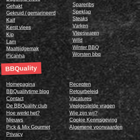
Spareribs
Gehakt
Speklap
Gekruid / gemarineerd
Steaks
Kalf
Varken
Kerst vlees
Vleeswaren
Kip
Wild
Lam
Winter BBQ
Maaltijdgemak
Worsten bbq
Picanha
BBQuality
Homepagina
Recepten
BBQualitytime blog
Retourbeleid
Contact
Vacatures
De BBQuality club
Veelgestelde vragen
Hoe werkt het?
Wie zijn wij?
Nieuws
Cookie Kennisgeving
Pick & Mix Gourmet
Algemene voorwaarden
Privacy