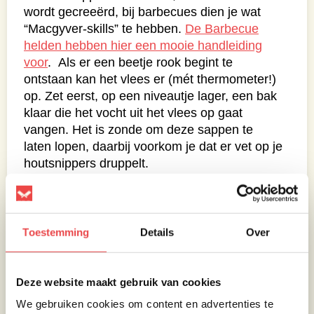
wordt gecreeërd, bij barbecues dien je wat
“Macgyver-skills” te hebben.
De Barbecue
helden hebben hier een mooie handleiding
voor
. Als er een beetje rook begint te
ontstaan kan het vlees er (mét thermometer!)
op. Zet eerst, op een niveautje lager, een bak
klaar die het vocht uit het vlees op gaat
vangen. Het is zonde om deze sappen te
laten lopen, daarbij voorkom je dat er vet op je
houtsnippers druppelt.
En dan wachten..
Vervolgens is het een kwestie van wachten en
Toestemming
Details
Over
de interne temperatuur van de rookoven of
barbecue te blijven controleren. De
temperatuur dient ongeveer tussen de 100 en
Deze website maakt gebruik van cookies
125 graden te blijven. Voeg af en toe wat
We gebruiken cookies om content en advertenties te
briketten toe als je ziet dat de temperatuur