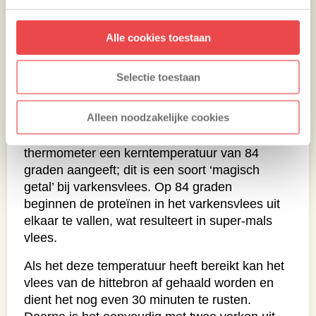
Als je pullen pork een kerntemperatuur heeft
Alle cookies toestaan
van ongeveer 70 graden is het slim om het
vlees in een stuk aluminiumfolie te pakken;
het vlees begint rond die temperaturen
Selectie toestaan
namelijk veel vocht te verliezen, waardoor het
intern weer een beetje afkoelt.
Alleen noodzakelijke cookies
Het vlees dient verwarmd te worden tot de
thermometer een kerntemperatuur van 84
graden aangeeft; dit is een soort ‘magisch
getal’ bij varkensvlees. Op 84 graden
beginnen de proteïnen in het varkensvlees uit
elkaar te vallen, wat resulteert in super-mals
vlees.
Als het deze temperatuur heeft bereikt kan het
vlees van de hittebron af gehaald worden en
dient het nog even 30 minuten te rusten.