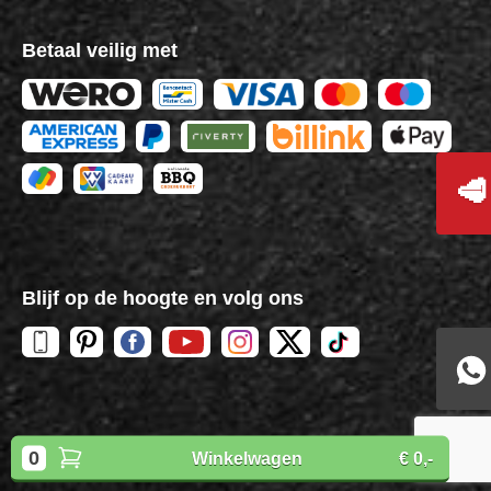
Betaal veilig met
🥩
Blijf op de hoogte en volg ons
Copyright
BBQuality
| 2026
0
Winkelwagen
€ 0,-