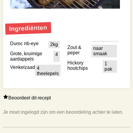
Ingrediënten
Duroc rib-eye
2kg
Zout &
naar
peper
Grote, kruimige
smaak
4
aardappels
Hickory
1
Venkelzaad
4
houtchips
pak
theelepels
Beoordeel dit recept
Je moet ingelogd zijn om een beoordeling achter te laten.