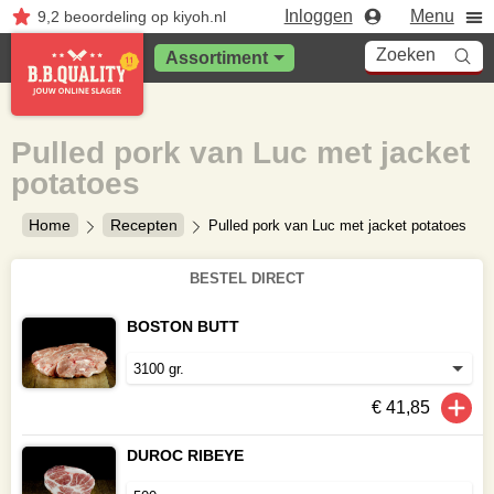
Inloggen
Menu
9,2
beoordeling
op kiyoh.nl
Zoeken
Assortiment
Pulled pork van Luc met jacket
potatoes
Home
Recepten
Pulled pork van Luc met jacket potatoes
BESTEL DIRECT
BOSTON BUTT
€ 41,85
DUROC RIBEYE