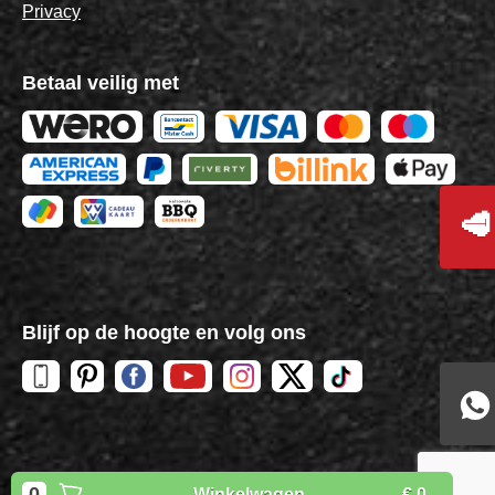
Privacy
Betaal veilig met
🥩
Blijf op de hoogte en volg ons
Copyright
BBQuality
| 2026
0
Winkelwagen
€ 0,-