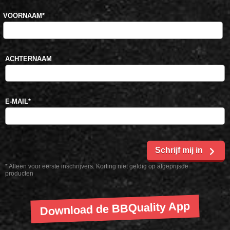
VOORNAAM
*
ACHTERNAAM
E-MAIL
*
Schrijf mij in
* Alleen voor eerste inschrijvers. Korting niet geldig op afgeprijsde
producten
Download de BBQuality App