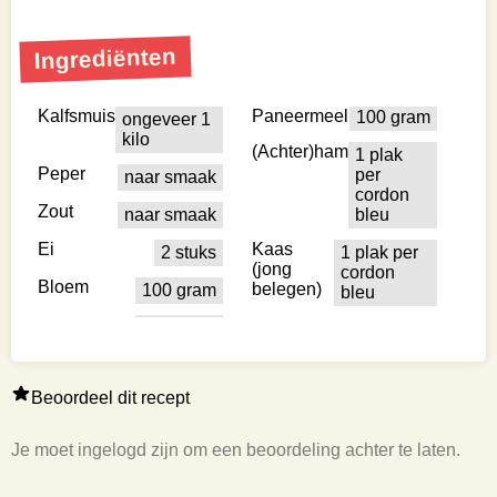
Ingrediënten
Kalfsmuis
Paneermeel
100 gram
ongeveer 1
kilo
(Achter)ham
1 plak
Peper
per
naar smaak
cordon
Zout
naar smaak
bleu
Ei
Kaas
2 stuks
1 plak per
(jong
cordon
Bloem
belegen)
100 gram
bleu
Beoordeel dit recept
Je moet ingelogd zijn om een beoordeling achter te laten.