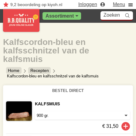
Inloggen
Menu
9,2
beoordeling
op kiyoh.nl
Zoeken
Assortiment
Kalfscordon-bleu en
kalfsschnitzel van de
kalfsmuis
Home
Recepten
Kalfscordon-bleu en kalfsschnitzel van de kalfsmuis
BESTEL DIRECT
KALFSMUIS
€ 31,50