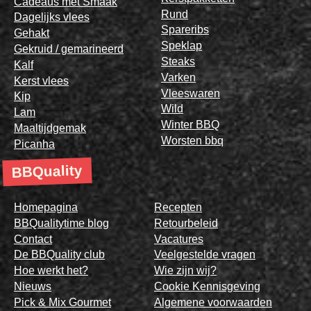
Cadeaus met Smaak
Rund
Dagelijks vlees
Spareribs
Gehakt
Speklap
Gekruid / gemarineerd
Steaks
Kalf
Varken
Kerst vlees
Vleeswaren
Kip
Wild
Lam
Winter BBQ
Maaltijdgemak
Worsten bbq
Picanha
BBQuality
Homepagina
Recepten
BBQualitytime blog
Retourbeleid
Contact
Vacatures
De BBQuality club
Veelgestelde vragen
Hoe werkt het?
Wie zijn wij?
Nieuws
Cookie Kennisgeving
Pick & Mix Gourmet
Algemene voorwaarden