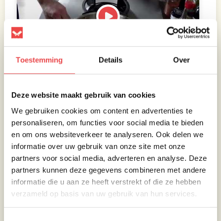
Toestemming
Details
Over
Deze website maakt gebruik van cookies
We gebruiken cookies om content en advertenties te
Nu de
personaliseren, om functies voor social media te bieden
kalfsschnitzel.
en om ons websiteverkeer te analyseren. Ook delen we
Pak één van
informatie over uw gebruik van onze site met onze
de stukjes
partners voor social media, adverteren en analyse. Deze
kalfsmuis en
partners kunnen deze gegevens combineren met andere
plet ook deze
informatie die u aan ze heeft verstrekt of die ze hebben
tussen folie,
verzameld op basis van uw gebruik van hun services.
maar nu tot
een dikte van
Toestemmingsselectie