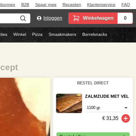
ubonnen
B2B
Spaar mee
Recepten
Klantenservice
FAQ
Inloggen
Winkelwagen
0
ties
Winkel
Pizza
Smaakmakers
Borrelsnacks
ecept
BESTEL DIRECT
ZALMZIJDE MET VEL
€ 31,35