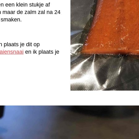
en een klein stukje af
n maar de zalm zal na 24
r smaken.
 plaats je dit op
aiensnaai
en ik plaats je