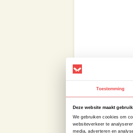
Toestemming
Haal de zalm uit de k
Deze website maakt gebruik
Maak de zalm goed s
We gebruiken cookies om cont
Leg de zalm nu onafge
websiteverkeer te analyseren
luchtstroming overal
media, adverteren en analys