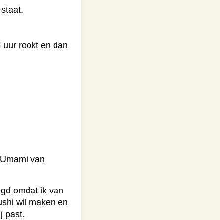
 staat.
 uur rookt en dan
n Umami van
egd omdat ik van
ushi wil maken en
 past.