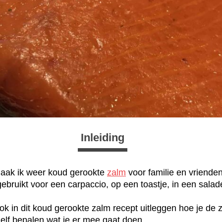
Inleiding
 maak ik weer koud gerookte
zalm
voor familie en vriende
ebruikt voor een carpaccio, op een toastje, in een salad
ook in dit koud gerookte zalm recept uitleggen hoe je de
zelf bepalen wat je er mee gaat doen.