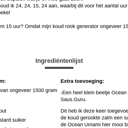
ud ik 24, 24, 15, 24 aan, waarbij dit voor het aantal uur
pekel
om 15 uur? Omdat mijn koud rook generator ongeveer 15
Ingrediëntenlijst
lm:
Extra toevoeging:
van ongeveer 1500 gram
-Een heel klein beetje Ocea
Saus.Guru.
out
Dit heb ik deze keer toegevo
de koud gerookte zalm een s
tard suiker
de Ocean Umami hier mooi bij