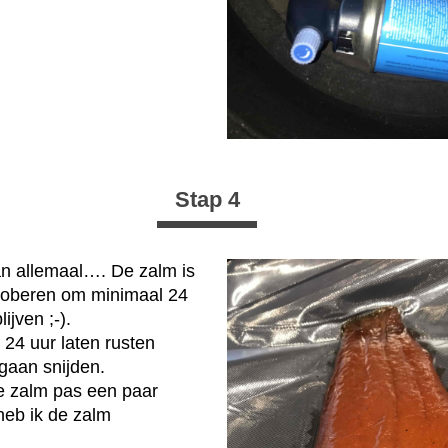
Stap 4
an allemaal…. De zalm is
proberen om minimaal 24
ijven ;-).
24 uur laten rusten
gaan snijden.
de zalm pas een paar
heb ik de zalm