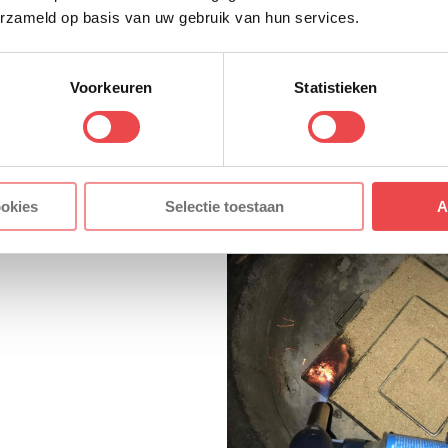
erzameld op basis van uw gebruik van hun services.
Stap 3
Voorkeuren
Statistieken
et de koud rook
 hiervoor een mix van
mot.
 generator ongeveer 15
ookies
Selectie toestaan
A
vind voor de zalm.