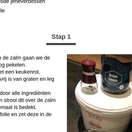
usde jeneverbessen
lle
Stap 1
an de zalm gaan we de
og pekelen.
t een keukenrol,
vrij is van graten en leg
oor alle ingrediënten
 strooi dit over de zalm
maal is bedekt.
folie en zet deze in de