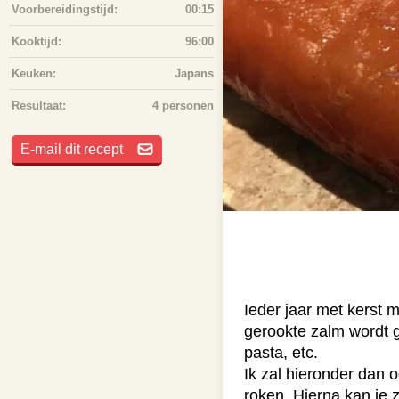
Voorbereidingstijd:
00:15
Kooktijd:
96:00
Keuken:
Japans
Resultaat:
4 personen
E-mail dit recept
Ieder jaar met kerst
gerookte zalm wordt g
pasta, etc.
Ik zal hieronder dan 
roken. Hierna kan je 