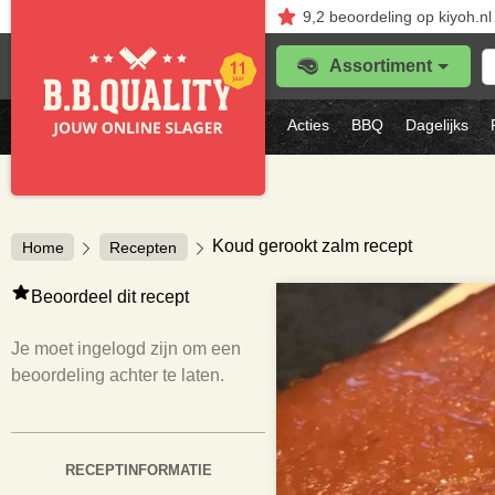
9,2
beoordeling
op kiyoh.nl
Z
Assortiment
je
f
s
Acties
BBQ
Dagelijks
vl
Koud gerookt zalm recept
Home
Recepten
Beoordeel dit recept
Je moet ingelogd zijn om een
beoordeling achter te laten.
RECEPTINFORMATIE