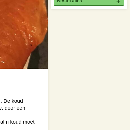
Bestel alles
n. De koud
e, door een
 zalm koud moet