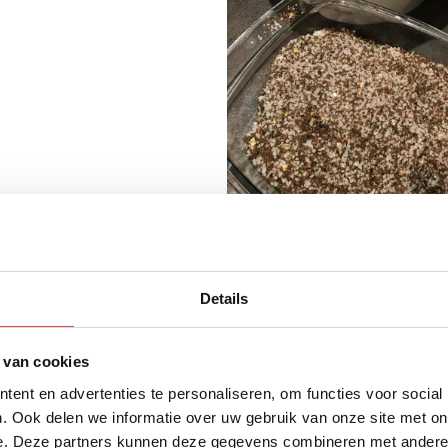
Stap 2
Details
oelkast en spoel onder de koude kraan alle ingrediënten 
 van cookies
choon en dep deze droog met een keukenrol.
ent en advertenties te personaliseren, om functies voor social
dekt terug in de koelkast voor 24 uur, het liefst op een 
. Ook delen we informatie over uw gebruik van onze site met on
 om de zalm heen kan en mooi kan drogen.
e. Deze partners kunnen deze gegevens combineren met andere i