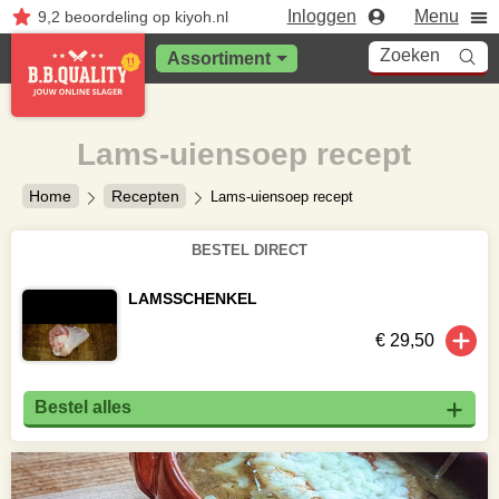
Inloggen
Menu
9,2
beoordeling
op kiyoh.nl
Zoeken
Assortiment
Lams-uiensoep recept
Home
Recepten
Lams-uiensoep recept
BESTEL DIRECT
LAMSSCHENKEL
€ 29,50
Bestel alles