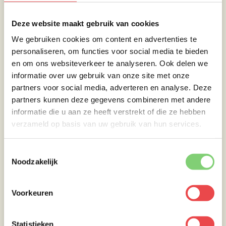
in tot je ongeveer een liter overhoudt.
Deze website maakt gebruik van cookies
Uiensoep
We gebruiken cookies om content en advertenties te
personaliseren, om functies voor social media te bieden
en om ons websiteverkeer te analyseren. Ook delen we
In het laatste uur dat de bouillon aan het
informatie over uw gebruik van onze site met onze
trekken is kan je alvast beginnen met de
partners voor social media, adverteren en analyse. Deze
uiensoep:
partners kunnen deze gegevens combineren met andere
informatie die u aan ze heeft verstrekt of die ze hebben
Pel de uien en snij deze in zo dun mogelijke
verzameld op basis van uw gebruik van hun services.
ringen (een mandoline is nu echt heel erg
makkelijk – en anders zet je een duikbril op
Toestemmingsselectie
tegen de tranende ogen: heeft je gezin ook
Noodzakelijk
nog een extra uitlach momentje)
Smelt op een middelhoog vuur in een grote
Voorkeuren
braadpan de boter en voeg de
uienringen toe. Bak (regelmatig roeren) de
uien in ongeveer 40 minuten goudbruin.
Statistieken