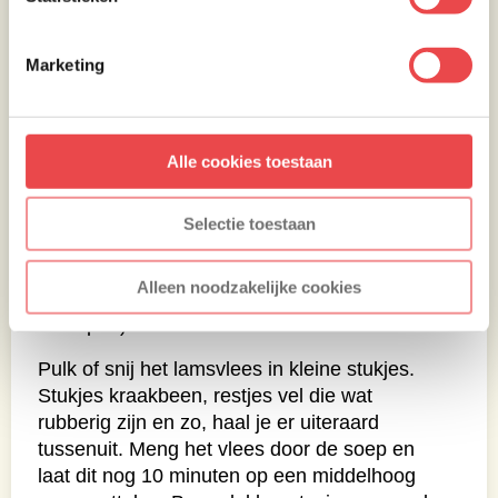
Zeef de bloem over de uien en bak dit ook
Marketing
nog 5 minuten mee.
Steek uit de boterhammen alvast 4 rondjes uit
(welke ruim in je soepkommen passen) en
toast deze lichtjes (in oven, broodrooster, op
Alle cookies toestaan
de grill: net wat je wilt).
Als de bloem 5 minuten meegebakken heeft
Selectie toestaan
giet je langzaam de gezeefde
lamsbouillon erbij en roer je goed door
Alleen noodzakelijke cookies
(vergeet niet de bodem lekker mee te
schrapen).
Pulk of snij het lamsvlees in kleine stukjes.
Stukjes kraakbeen, restjes vel die wat
rubberig zijn en zo, haal je er uiteraard
tussenuit. Meng het vlees door de soep en
laat dit nog 10 minuten op een middelhoog