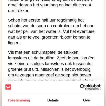
draai daarna het vuur laag en laat dit circa 4
uur trekken.
Schep het eerste half uur regelmatig het
schuim van de soep en controleer om het uur
wat het peil van het water is. Vul het eventueel
aan als er te veel groenten “bloot” komen te
liggen.
Vis met een schuimspatel de stukken
lamsvlees uit de bouillon. Zeef de bouillon (en
vis kleinere stukjes lamsvlees ook tussen de
groente prut uit). Misschien is het overbodig
om te zeggen maar zeef de soep niet boven
de gootsteen maar boven een pan/grote kom:
het zou zonde zijn om de rijke lamsbouillon
per ongeluk weg te spoelen.
Toestemming
Details
Over
Houdt het lamsvlees apart en kook de bouillon