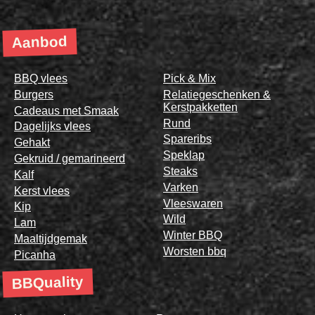
Aanbod
BBQ vlees
Pick & Mix
Burgers
Relatiegeschenken &
Kerstpakketten
Cadeaus met Smaak
Rund
Dagelijks vlees
Spareribs
Gehakt
Speklap
Gekruid / gemarineerd
Steaks
Kalf
Varken
Kerst vlees
Vleeswaren
Kip
Wild
Lam
Winter BBQ
Maaltijdgemak
Worsten bbq
Picanha
BBQuality