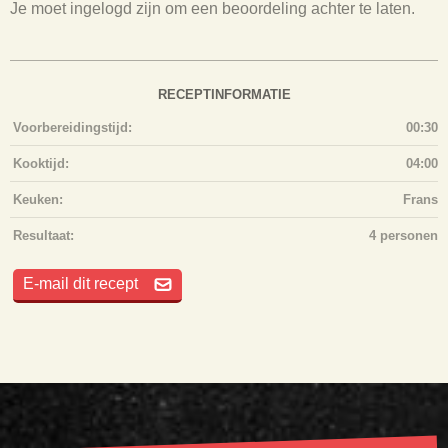
Je moet ingelogd zijn om een beoordeling achter te laten.
RECEPTINFORMATIE
Voorbereidingstijd:
00:30
Kooktijd:
04:00
Keuken:
Frans
Resultaat:
4 personen
E-mail dit recept