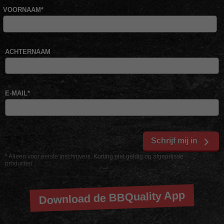
VOORNAAM
*
ACHTERNAAM
E-MAIL
*
Schrijf mij in
* Alleen voor eerste inschrijvers. Korting niet geldig op afgeprijsde
producten
Download de BBQuality App