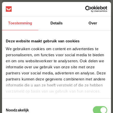
BBQUALITY CHICKEN RUB
€ 9,95
Toestemming
Details
Over
Bestel alles
×
Deze website maakt gebruik van cookies
We gebruiken cookies om content en advertenties te
personaliseren, om functies voor social media te bieden
en om ons websiteverkeer te analyseren. Ook delen we
10% korting op je
informatie over uw gebruik van onze site met onze
eerste bestelling*
partners voor social media, adverteren en analyse. Deze
Schrijf je in voor onze nieuwsbrief en ontvang direct
partners kunnen deze gegevens combineren met andere
10% korting op jouw eerste bestelling.
Kipshoarma
BBQuality speklap
informatie die u aan ze heeft verstrekt of die ze hebben
VOORNAAM
*
(6
)
verzameld op basis van uw gebruik van hun services.
€ 4,-
€ 6,95
Toestemmingsselectie
ACHTERNAAM
*
Noodzakelijk