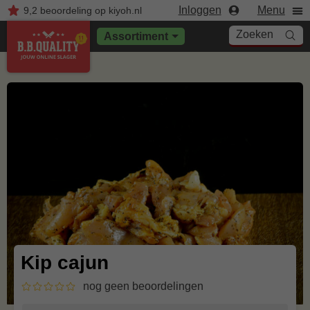
Inloggen
Menu
9,2
beoordeling
op kiyoh.nl
Zoeken
Assortiment
Kip cajun
nog geen beoordelingen