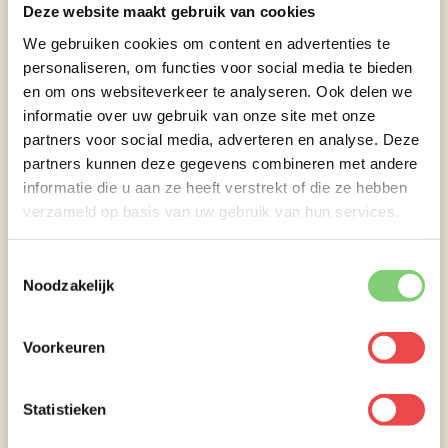
Deze website maakt gebruik van cookies
van ongeveer 1-2 cm dik. Breng op smaak
met wat gemalen peper en zeezout.
We gebruiken cookies om content en advertenties te
personaliseren, om functies voor social media te bieden
Leg wat geplette walnoot op het bord, verdeel
en om ons websiteverkeer te analyseren. Ook delen we
de peer erover en giet wat rode wijn reductie
informatie over uw gebruik van onze site met onze
erover, verdeel de hertenrugfilet over de
partners voor social media, adverteren en analyse. Deze
borden en giet een beetje rode wijn reductie
partners kunnen deze gegevens combineren met andere
over het vlees.
informatie die u aan ze heeft verstrekt of die ze hebben
verzameld op basis van uw gebruik van hun services.
Lekker met een romige aardappelpuree,
knolselderij puree en of vergeten groentes.
Toestemmingsselectie
Noodzakelijk
Voorkeuren
Statistieken