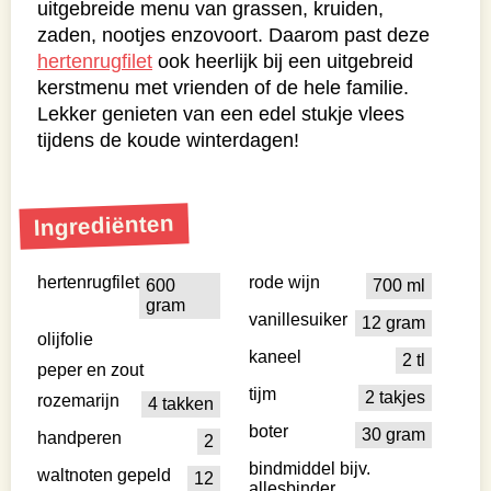
uitgebreide menu van grassen, kruiden,
zaden, nootjes enzovoort. Daarom past deze
hertenrugfilet
ook heerlijk bij een uitgebreid
kerstmenu met vrienden of de hele familie.
Lekker genieten van een edel stukje vlees
tijdens de koude winterdagen!
Ingrediënten
hertenrugfilet
rode wijn
600
700 ml
gram
vanillesuiker
12 gram
olijfolie
kaneel
2 tl
peper en zout
tijm
2 takjes
rozemarijn
4 takken
boter
30 gram
handperen
2
bindmiddel bijv.
waltnoten gepeld
12
allesbinder