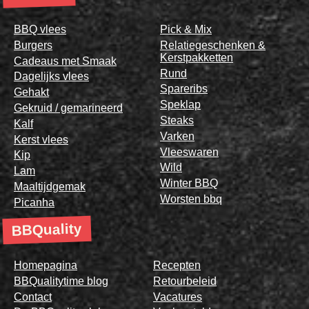
BBQ vlees
Pick & Mix
Burgers
Relatiegeschenken &
Kerstpakketten
Cadeaus met Smaak
Rund
Dagelijks vlees
Spareribs
Gehakt
Speklap
Gekruid / gemarineerd
Steaks
Kalf
Varken
Kerst vlees
Vleeswaren
Kip
Wild
Lam
Winter BBQ
Maaltijdgemak
Worsten bbq
Picanha
BBQuality
Homepagina
Recepten
BBQualitytime blog
Retourbeleid
Contact
Vacatures