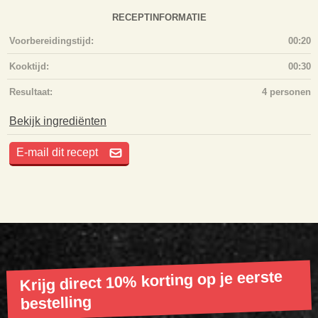
RECEPTINFORMATIE
Voorbereidingstijd:
00:20
Kooktijd:
00:30
Resultaat:
4 personen
Bekijk ingrediënten
E-mail dit recept
Krijg direct 10% korting op je eerste
bestelling