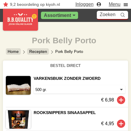
Inloggen
Menu
9,2
beoordeling
op kiyoh.nl
Zoeken
Assortiment
Pork Belly Porto
Home
Recepten
Pork Belly Porto
BESTEL DIRECT
VARKENSBUIK ZONDER ZWOERD
€ 6,98
ROOKSNIPPERS SINAASAPPEL
€ 4,95