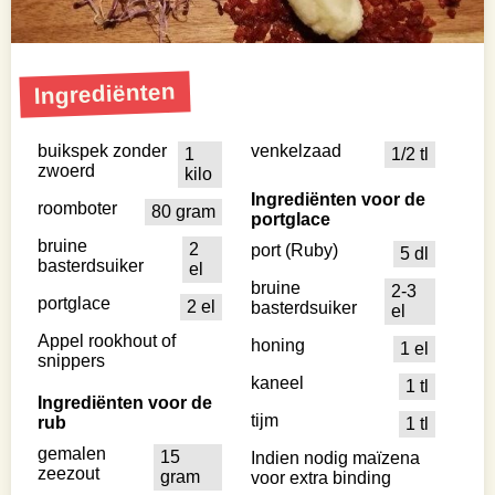
Ingrediënten
buikspek zonder
venkelzaad
1
1/2 tl
zwoerd
kilo
Ingrediënten voor de
roomboter
80 gram
portglace
bruine
2
port (Ruby)
5 dl
basterdsuiker
el
bruine
2-3
portglace
2 el
basterdsuiker
el
Appel rookhout of
honing
1 el
snippers
kaneel
1 tl
Ingrediënten voor de
tijm
rub
1 tl
gemalen
15
Indien nodig maïzena
zeezout
gram
voor extra binding