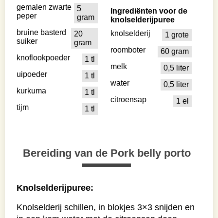
gemalen zwarte
5
Ingrediënten voor de
peper
gram
knolselderijpuree
bruine basterd
knolselderij
20
1 grote
suiker
gram
roomboter
60 gram
knoflookpoeder
1 tl
melk
0,5 liter
uipoeder
1 tl
water
0,5 liter
kurkuma
1 tl
citroensap
1 el
tijm
1 tl
Bereiding van de Pork belly porto
Knolselderijpuree:
Knolselderij schillen, in blokjes 3×3 snijden en