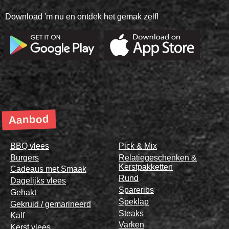
Download 'm nu en ontdek het gemak zelf!
Aanbod
BBQ vlees
Pick & Mix
Burgers
Relatiegeschenken &
Kerstpakketten
Cadeaus met Smaak
Rund
Dagelijks vlees
Spareribs
Gehakt
Speklap
Gekruid / gemarineerd
Steaks
Kalf
Varken
Kerst vlees