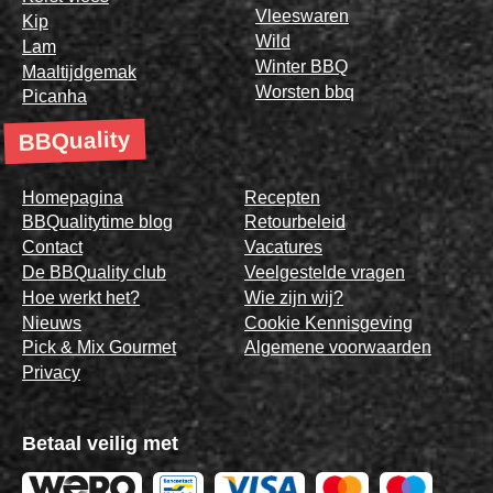
Vleeswaren
Kip
Wild
Lam
Winter BBQ
Maaltijdgemak
Worsten bbq
Picanha
BBQuality
Homepagina
Recepten
BBQualitytime blog
Retourbeleid
Contact
Vacatures
De BBQuality club
Veelgestelde vragen
Hoe werkt het?
Wie zijn wij?
Nieuws
Cookie Kennisgeving
Pick & Mix Gourmet
Algemene voorwaarden
Privacy
Betaal veilig met