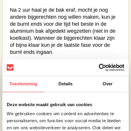
Na 2 uur haal je de bak eraf, mocht je nog
andere bijgerechten nog willen maken, kun je
de burnt ends voor die tijd het beste in de
aluminium bak afgedekt wegzetten (niet in de
koelkast). Wanneer de bijgerechten klaar zijn
of bijna klaar kun je de laatste fase voor de
burnt ends ingaan.
Mocht de portglace niet voldoende ingedikt
zijn, kun je deze nog een beetje afdikken met
aangemaakte maïzena. De dikte moet als een
Toestemming
Details
Over
saus zijn om goed om de burnt ends te
kunnen plakken en niet als een jus.
Haal het overtollige vocht uit de aluminium
Deze website maakt gebruik van cookies
bak, indien nodig vooraf even de aluminium
We gebruiken cookies om content en advertenties te
bak schoonmaken en giet de helft tot
personaliseren, om functies voor social media te bieden
driekwart van de portglace over de burnt ends
en om ons websiteverkeer te analyseren. Ook delen we